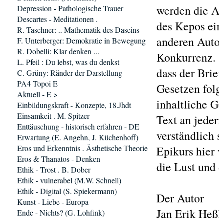
werden die A
Depression - Pathologische Trauer
Descartes - Meditationen .
des Kepos ei
R. Taschner: .. Mathematik des Daseins
anderen Auto
F. Unterberger: Demokratie in Bewegung
R. Dobelli: Klar denken ...
Konkurrenz. 
L. Pfeil : Du lebst, was du denkst
dass der Brie
C. Grüny: Ränder der Darstellung
PA4 Topoi E
Gesetzen fol
Aktuell - E >
inhaltliche G
Einbildungskraft - Konzepte, 18.Jhdt
Einsamkeit . M. Spitzer
Text an jede
Enttäuschung - historisch erfahren - DE
verständlich 
Erwartung (E. Angehn, J. Küchenhoff)
Eros und Erkenntnis . Ästhetische Theorie
Epikurs hier 
Eros & Thanatos - Denken
die Lust und
Ethik - Trost . B. Dober
Ethik - vulnerabel (M.W. Schnell)
Ethik - Digital (S. Spiekermann)
Der Autor
Kunst - Liebe - Europa
Jan Erik Heßl
Ende - Nichts? (G. Lohfink)