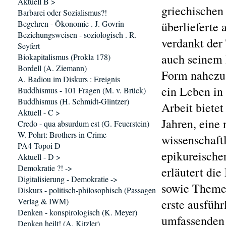
Aktuell B >
griechischen
Barbarei oder Sozialismus?!
Begehren - Ökonomie . J. Govrin
überlieferte
Beziehungsweisen - soziologisch . R.
verdankt der
Seyfert
auch seinem I
Biokapitalismus (Prokla 178)
Bordell (A. Ziemann)
Form nahezu 
A. Badiou im Diskurs : Ereignis
ein Leben in
Buddhismus - 101 Fragen (M. v. Brück)
Buddhismus (H. Schmidt-Glintzer)
Arbeit bietet
Aktuell - C >
Jahren, eine
Credo - qua absurdum est (G. Feuerstein)
W. Pohrt: Brothers in Crime
wissenschaft
PA4 Topoi D
epikureischer
Aktuell - D >
Demokratie ?! ->
erläutert die
Digitalisierung - Demokratie ->
sowie Themen
Diskurs - politisch-philosophisch (Passagen
Verlag & IWM)
erste ausfüh
Denken - konspirologisch (K. Meyer)
umfassenden 
Denken heilt! (A. Kitzler)