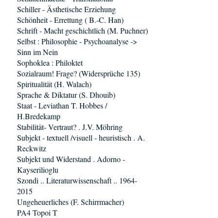
Schiller - Ästhetische Erziehung
Schönheit - Errettung ( B.-C. Han)
Schrift - Macht geschichtlich (M. Puchner)
Selbst : Philosophie - Psychoanalyse ->
Sinn im Nein
Sophoklea : Philoktet
Sozialraum! Frage? (Widersprüche 135)
Spiritualität (H. Walach)
Sprache & Diktatur (S. Dhouib)
Staat - Leviathan T. Hobbes /
H.Bredekamp
Stabilität- Vertraut? . J.V. Möhring
Subjekt - textuell /visuell - heuristisch . A.
Reckwitz
Subjekt und Widerstand . Adorno -
Kayserilioglu
Szondi .. Literaturwissenschaft .. 1964-
2015
Ungeheuerliches (F. Schirrmacher)
PA4 Topoi T