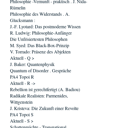
Philosophie -Vernunft - praktisch . J. Nida-
Rümelin
Philosophie des Widerstands . A.
Glucksmann :
J.-F. Lyotard: Das postmoderne Wissen
R. Ludwig: Philosophie-Anfänger
Die Unfrisiertesten Philosophen
M. Syed: Das Black-Box-Prinzip
V. Torrado: Präsenz des Abjekten
Aktuell - Q >
J. Baker: Quantenphysik
Quantum of Disorder . Gespräche
PA4 Topoi R
Aktuell - R ->
Rebellion ist gerechtfertigt (A. Badiou)
Radikale Realisten: Parmenides,
Wittgenstein
J. Kristeva: Die Zukunft einer Revolte
PA4 Topoi S
Aktuell - S >
Schattenmächte - Transnational