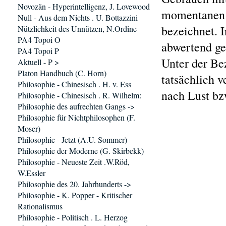
Novozän - Hyperintelligenz, J. Lovewood
momentanen G
Null - Aus dem Nichts . U. Bottazzini
bezeichnet. 
Nützlichkeit des Unnützen, N.Ordine
PA4 Topoi O
abwertend ge
PA4 Topoi P
Unter der Be
Aktuell - P >
Platon Handbuch (C. Horn)
tatsächlich 
Philosophie - Chinesisch . H. v. Ess
nach Lust bzw
Philosophie - Chinesisch . R. Wilhelm:
Philosophie des aufrechten Gangs ->
Philosophie für Nichtphilosophen (F.
Moser)
Philosophie - Jetzt (A.U. Sommer)
Philosophie der Moderne (G. Skirbekk)
Philosophie - Neueste Zeit .W.Röd,
W.Essler
Philosophie des 20. Jahrhunderts ->
Philosophie - K. Popper - Kritischer
Rationalismus
Philosophie - Politisch . L. Herzog