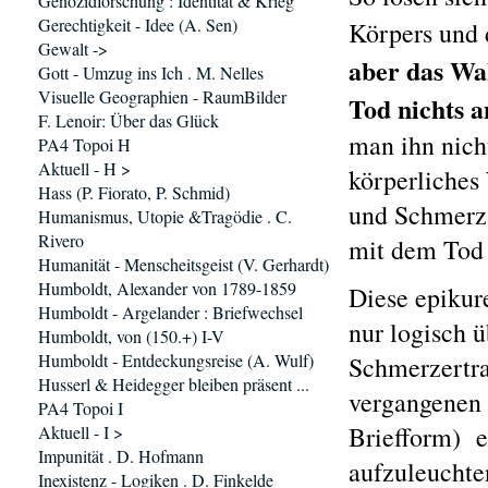
Genozidforschung : Identität & Krieg
Gerechtigkeit - Idee (A. Sen)
Körpers und 
Gewalt ->
aber das Wa
Gott - Umzug ins Ich . M. Nelles
Visuelle Geographien - RaumBilder
Tod nichts a
F. Lenoir: Über das Glück
man ihn nich
PA4 Topoi H
Aktuell - H >
körperliches
Hass (P. Fiorato, P. Schmid)
und Schmerz 
Humanismus, Utopie &Tragödie . C.
Rivero
mit dem Tod 
Humanität - Menscheitsgeist (V. Gerhardt)
Humboldt, Alexander von 1789-1859
Diese epikur
Humboldt - Argelander : Briefwechsel
nur logisch ü
Humboldt, von (150.+) I-V
Humboldt - Entdeckungsreise (A. Wulf)
Schmerzertra
Husserl & Heidegger bleiben präsent ...
vergangenen 
PA4 Topoi I
Briefform) e
Aktuell - I >
Impunität . D. Hofmann
aufzuleuchten
Inexistenz - Logiken . D. Finkelde