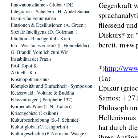
Gegenkraft w
Innovationsräume - Global / DE
Integration - Scheitern . H. Abdel-Samad
sprachanalyt
Islamische Feminismen
fliessend un
Illusionen & Desillusionen (A. Green:)
Soziale Intelligenz (D. Goleman: )
Diskurs* zu 
Intuition - Bauchgefühl - Kraft
bereit. m+w.
Ich - Was tun wer sein? (L.Honnefelder)
G. Brandl: Vom Ich zum Wir
Instabilität der Praxis
PA4 Topoi K
*)
http://www
Aktuell - K >
(1a)
Kosmopolitanismus
Komplexität und Einfachheit - Symposion
Epikur (grie
Ketzerwald . Voltaire & Buddha
Samos; † 271
Klassenfragen ( Peripherie 137)
Philosoph un
Körper als Ware (L.N. Trallori)
Krisengebiete (Lexikon)
Hellenismus 
Kulturbeschreibung (S.-J. Schmidt)
hat durch die
Kultur global (C. Langbehn))
Kulturgeschichte (P. Normann-Waage)
ihren Anfäng