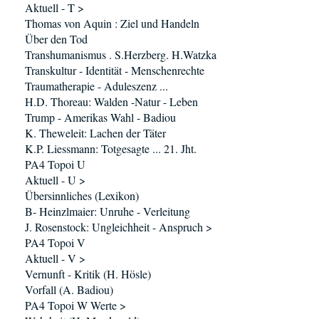
Aktuell - T >
Thomas von Aquin : Ziel und Handeln
Über den Tod
Transhumanismus . S.Herzberg. H.Watzka
Transkultur - Identität - Menschenrechte
Traumatherapie - Aduleszenz ...
H.D. Thoreau: Walden -Natur - Leben
Trump - Amerikas Wahl - Badiou
K. Theweleit: Lachen der Täter
K.P. Liessmann: Totgesagte ... 21. Jht.
PA4 Topoi U
Aktuell - U >
Übersinnliches (Lexikon)
B- Heinzlmaier: Unruhe - Verleitung
J. Rosenstock: Ungleichheit - Anspruch >
PA4 Topoi V
Aktuell - V >
Vernunft - Kritik (H. Hösle)
Vorfall (A. Badiou)
PA4 Topoi W Werte >