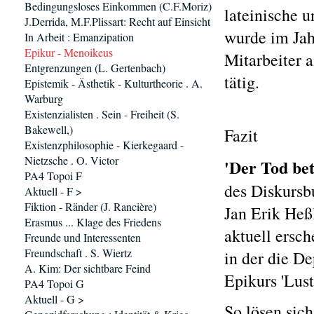
Bedingungsloses Einkommen (C.F.Moriz)
lateinische 
J.Derrida, M.F.Plissart: Recht auf Einsicht
wurde im Jah
In Arbeit : Emanzipation
Epikur - Menoikeus
Mitarbeiter 
Entgrenzungen (L. Gertenbach)
tätig.
Epistemik - Ästhetik - Kulturtheorie . A.
Warburg
Existenzialisten . Sein - Freiheit (S.
Bakewell,)
Fazit
Existenzphilosophie - Kierkegaard -
Nietzsche . O. Victor
'Der Tod bet
PA4 Topoi F
des Diskursb
Aktuell - F >
Fiktion - Ränder (J. Rancière)
Jan Erik Heß
Erasmus ... Klage des Friedens
aktuell ersch
Freunde und Interessenten
Freundschaft . S. Wiertz
in der die D
A. Kim: Der sichtbare Feind
Epikurs 'Lus
PA4 Topoi G
Aktuell - G >
So lösen sic