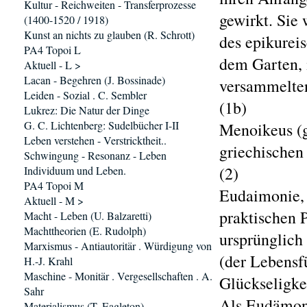
Kultur - Reichweiten - Transferprozesse
gewirkt. Sie 
(1400-1520 / 1918)
Kunst an nichts zu glauben (R. Schrott)
des epikurei
PA4 Topoi L
dem Garten, 
Aktuell - L >
Lacan - Begehren (J. Bossinade)
versammelten
Leiden - Sozial . C. Sembler
(1b)
Lukrez: Die Natur der Dinge
G. C. Lichtenberg: Sudelbücher I-II
Menoikeus (g
Leben verstehen - Verstricktheit..
griechischen
Schwingung - Resonanz - Leben
(2)
Individuum und Leben.
PA4 Topoi M
Eudaimonie, 
Aktuell - M >
praktischen P
Macht - Leben (U. Balzaretti)
Machttheorien (E. Rudolph)
ursprünglich
Marxismus - Antiautoritär . Würdigung von
(der Lebensf
H.-J. Krahl
Maschine - Monitär . Vergesellschaften . A.
Glückseligke
Sahr
Als Eudämoni
Materialismus (T. Eagleton)