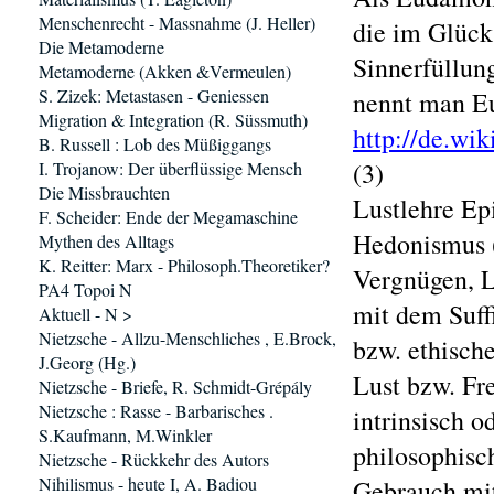
Menschenrecht - Massnahme (J. Heller)
die im Glück
Die Metamoderne
Sinnerfüllun
Metamoderne (Akken &Vermeulen)
S. Zizek: Metastasen - Geniessen
nennt man E
Migration & Integration (R. Süssmuth)
http://de.wi
B. Russell : Lob des Müßiggangs
(3)
I. Trojanow: Der überflüssige Mensch
Die Missbrauchten
Lustlehre Ep
F. Scheider: Ende der Megamaschine
Hedonismus (
Mythen des Alltags
K. Reitter: Marx - Philosoph.Theoretiker?
Vergnügen, L
PA4 Topoi N
mit dem Suff
Aktuell - N >
Nietzsche - Allzu-Menschliches , E.Brock,
bzw. ethisch
J.Georg (Hg.)
Lust bzw. Fr
Nietzsche - Briefe, R. Schmidt-Grépály
Nietzsche : Rasse - Barbarisches .
intrinsisch 
S.Kaufmann, M.Winkler
philosophisc
Nietzsche - Rückkehr des Autors
Nihilismus - heute I, A. Badiou
Gebrauch mit