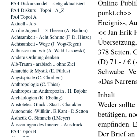
Online-Publi
PA4 Diskursmodell - stetig aktualisiert
PA4-Diskurs - Topoi - A_Z
punkt.ch>>
PA4 Topoi A
Ereignis-, A
Aktuell - A >
An die Jugend - 13 Thesen (A. Badiou)
<< Jan Erik H
Achtsamkeit - Acht Schritte (F. D. Hinze)
Übersetzung
Achtsamkeit - Wege (J. Vogt-Tegen)
378 Seiten. 
Althusser und wir (A. Wald Lasowski)
Andere Ordnung denken
(D) 71.- / € (
Alb-Traum - arabisch .. ohne Ziel
Schwabe Ver
Anarchie & Mystik (E. Fürlus)
Angstspirale (C. Chorherr)
«Das Narrens
Anthropologie (C. Thies)
Anthropos im Anthropozän . H. Bajohr
Inhalt
Archäologien (K. Ebeling)
Weder sollte
Aristoteles: Glück . Staat . Charakter
Autonomie -Willkür . E.Kant - D.Setton
betätigen, n
Ästhetik G. Simmels (I.Meyer)
empfinden. E
Àusserungen des Inneren - Ausdruck
PA4 Topoi B
Der Brief an 