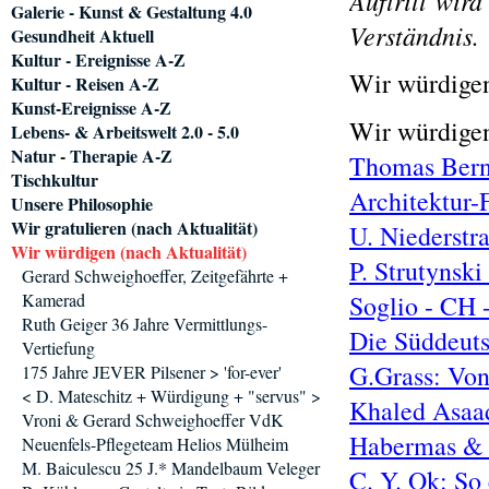
Auftritt wird
Galerie - Kunst & Gestaltung 4.0
Verständnis.
Gesundheit Aktuell
Kultur - Ereignisse A-Z
Wir würdigen
Kultur - Reisen A-Z
Kunst-Ereignisse A-Z
Wir würdige
Lebens- & Arbeitswelt 2.0 - 5.0
Natur - Therapie A-Z
Thomas Bern
Tischkultur
Architektur-F
Unsere Philosophie
Wir gratulieren (nach Aktualität)
U. Niederstr
Wir würdigen (nach Aktualität)
P. Strutynski
Gerard Schweighoeffer, Zeitgefährte +
Kamerad
Soglio - CH 
Ruth Geiger 36 Jahre Vermittlungs-
Die Süddeuts
Vertiefung
G.Grass: Von
175 Jahre JEVER Pilsener > 'for-ever'
< D. Mateschitz + Würdigung + "servus" >
Khaled Asaad
Vroni & Gerard Schweighoeffer VdK
Habermas & T
Neuenfels-Pflegeteam Helios Mülheim
M. Baiculescu 25 J.* Mandelbaum Veleger
C. Y. Ok: So