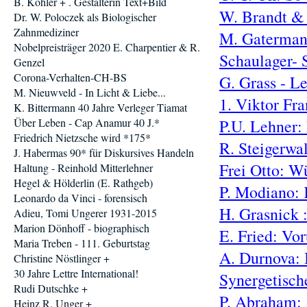
B. Köhler + . Gestalterin Text+Bild
W. Brandt &
Dr. W. Poloczek als Biologischer
Zahnmediziner
M. Gatermann
Nobelpreisträger 2020 E. Charpentier & R.
Schaulager-
Genzel
Corona-Verhalten-CH-BS
G. Grass - L
M. Nieuwveld - In Licht & Liebe...
1. Viktor Fr
K. Bittermann 40 Jahre Verleger Tiamat
Über Leben - Cap Anamur 40 J.*
P.U. Lehner:
Friedrich Nietzsche wird *175*
R. Steigerwa
J. Habermas 90* für Diskursives Handeln
Frei Otto: W
Haltung - Reinhold Mitterlehner
Hegel & Hölderlin (E. Rathgeb)
P. Modiano: 
Leonardo da Vinci - forensisch
H. Grasnick 
Adieu, Tomi Ungerer 1931-2015
Marion Dönhoff - biographisch
E. Fried: Vo
Maria Treben - 111. Geburtstag
A. Durnova:
Christine Nöstlinger +
30 Jahre Lettre International!
Synergetisch
Rudi Dutschke +
P. Abraham: 
Heinz R. Unger +