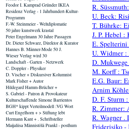
Feodor I. Kamprad Gründer IKEA
R. Süssmuth: 
Residenz Verlag - 1 Jahrhundert-Kultur-
U. Beck: Risi
Programm
F.-W. Steinmeier - Weltdiplomatie
T. Bührke: E
50 jahre kunstwerk krastal
J. P. Hebel :
Peter Engelmann 30 Jahre Passagen
E. Spelterini
Dr. Dieter Schwarz, Direktor & Kurator
Hannes B. Männer-Mode 50 J.
U. Widmer : 
Wieser Verlag wird 30
D. Mukwege 
Landschaft - Garten - Netzwerk
C. Doppler - Physiker
M. Korff : T
D. Vischer + Diskursiver Kolumnist
E.G. Baur: 
Mark Fisher + Autor
Hildegard Hamm-Brücher +
Arnim Köhler
S. Gabriel - Patron & Provokateur
D. F. Sturm :
Kulturschaffende Simone Barrientos
BGH* kippt Verteilmodell :VG Wort
R. Zimmer: 
Curt Engelhorn + > Stiftung lebt
R. Wagner . 
Hermann Kant + . Schriftsteller
Maijaliisa Männistölä Prankl - posthum
Friderisiko -