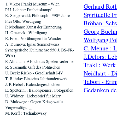
1. Viktor Frankl Museum - Wien
Gerhard Roth
P.U. Lehner: Freiheitskampf
Spirituelle F
R. Steigerwald: Philosoph - *90* Jahre
Frei Otto: Würdigung
Bröhan: Sch
P. Modiano: Kunst der Erinnerung
Georg Büchn
H. Grasnick : Würdigung
E. Fried: Vorübungen für Wunder
Wolfgang Poh
A. Durnova: Ignas Semmelweiss
C. Menne : L
Synergetische Kulturachse 550 J. BS-FR-
J.Delors: Le
W(A)
P. Abraham: Als ich das Spielen verlernte
Trakl : Werk
R. Süssmuth: Gift des Politischen
Neidhart - D
U. Beck: Risiko - Gesellschaft I-IV
T. Bührke: Einsteins Jahrhundertwerk
Tabori - Eri
J. P. Hebel : Kalendergeschichten
Gedanken de
E. Spelterini . Ballonpionier . Fotografien
U. Widmer : Liebesbrief für Mary
D. Mukwege : Gegen Kriegswaffe
Vergewaltigung
M. Korff : Tschaikowsky