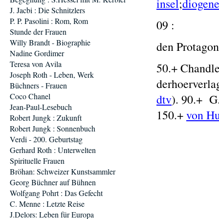
insel
;
diogene
J. Jacbi : Die Schnitzlers
P. P. Pasolini : Rom, Rom
09 :
Stunde der Frauen
Willy Brandt - Biographie
den Protagon
Nadine Gordimer
Teresa von Avila
50.+ Chandle
Joseph Roth - Leben, Werk
derhoerverl
Büchners - Frauen
Coco Chanel
dtv
). 90.+ G
Jean-Paul-Lesebuch
150.+
von H
Robert Jungk : Zukunft
Robert Jungk : Sonnenbuch
Verdi - 200. Geburtstag
Gerhard Roth : Unterwelten
Spirituelle Frauen
Bröhan: Schweizer Kunstsammler
Georg Büchner auf Bühnen
Wolfgang Pohrt : Das Gefecht
C. Menne : Letzte Reise
J.Delors: Leben für Europa