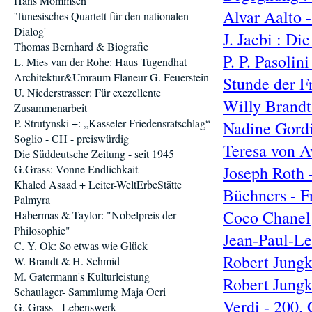
Hans Mommsen
Alvar Aalto -
'Tunesisches Quartett für den nationalen
Dialog'
J. Jacbi : Di
Thomas Bernhard & Biografie
P. P. Pasoli
L. Mies van der Rohe: Haus Tugendhat
Architektur&Umraum Flaneur G. Feuerstein
Stunde der F
U. Niederstrasser: Für exezellente
Willy Brandt
Zusammenarbeit
P. Strutynski +: „Kasseler Friedensratschlag“
Nadine Gord
Soglio - CH - preiswürdig
Teresa von A
Die Süddeutsche Zeitung - seit 1945
G.Grass: Vonne Endlichkait
Joseph Roth 
Khaled Asaad + Leiter-WeltErbeStätte
Büchners - F
Palmyra
Coco Chanel
Habermas & Taylor: "Nobelpreis der
Philosophie"
Jean-Paul-L
C. Y. Ok: So etwas wie Glück
Robert Jungk
W. Brandt & H. Schmid
M. Gatermann's Kulturleistung
Robert Jung
Schaulager- Sammlumg Maja Oeri
Verdi - 200.
G. Grass - Lebenswerk