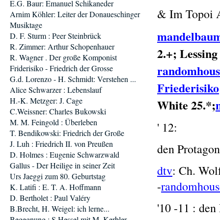
E.G. Baur: Emanuel Schikaneder
& Im Topoi 
Arnim Köhler: Leiter der Donaueschinger
Musiktage
mandelbau
D. F. Sturm : Peer Steinbrück
R. Zimmer: Arthur Schopenhauer
2.+; Lessing
R. Wagner . Der große Komponist
randomhous
Friderisiko - Friedrich der Grosse
G.d. Lorenzo - H. Schmidt: Verstehen ...
Friederisiko
Alice Schwarzer : Lebenslauf
H.-K. Metzger: J. Cage
White 2
5.*;
C.Weissner: Charles Bukowski
M. M. Feingold : Überleben
' 12:
T. Bendikowski: Friedrich der Große
J. Luh : Friedrich II. von Preußen
den Protagon
D. Holmes : Eugenie Schwarzwald
Gallus - Der Heilige in seiner Zeit
dtv
: Ch. Wol
Urs Jaeggi zum 80. Geburtstag
-
randomhous
K. Latifi : E. T. A. Hoffmann
D. Bertholet : Paul Valéry
'10 -11 : de
B.Brecht, H. Weigel: ich lerne...
Begegnung : S.Hessel mit M. Kerbler