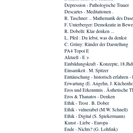
Depression - Pathologische Trauer
Descartes - Meditationen .
R. Taschner: .. Mathematik des Dase
F. Unterberger: Demokratie in Bew
R. Dobelli: Klar denken ...
L. Pfeil : Du lebst, was du denkst
C. Grüny: Ränder der Darstellung
PA4 Topoi E
Aktuell - E >
Einbildungskraft - Konzepte, 18.Jhd
Einsamkeit . M. Spitzer
Enttäuschung - historisch erfahren -
Erwartung (E. Angehn, J. Küchenho
Eros und Erkenntnis . Ästhetische T
Eros & Thanatos - Denken
Ethik - Trost . B. Dober
Ethik - vulnerabel (M.W. Schnell)
Ethik - Digital (S. Spiekermann)
Kunst - Liebe - Europa
Ende - Nichts? (G. Lohfink)