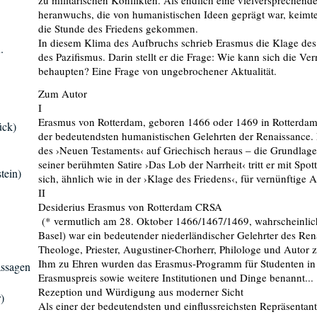
zu militärischen Konflikten. Als endlich eine vielversprechen
heranwuchs, die von humanistischen Ideen geprägt war, keimte 
die Stunde des Friedens gekommen.
In diesem Klima des Aufbruchs schrieb Erasmus die Klage des F
.
des Pazifismus. Darin stellt er die Frage: Wie kann sich die 
behaupten? Eine Frage von ungebrochener Aktualität.
Zum Autor
I
Erasmus von Rotterdam, geboren 1466 oder 1469 in Rotterdam, s
ück)
der bedeutendsten humanistischen Gelehrten der Renaissance.
des ›Neuen Testaments‹ auf Griechisch heraus – die Grundlage
seiner berühmten Satire ›Das Lob der Narrheit‹ tritt er mit Spo
tein)
sich, ähnlich wie in der ›Klage des Friedens‹, für vernünftige
II
Desiderius Erasmus von Rotterdam CRSA
(* vermutlich am 28. Oktober 1466/1467/1469, wahrscheinlich 
Basel) war ein bedeutender niederländischer Gelehrter des R
Theologe, Priester, Augustiner-Chorherr, Philologe und Autor z
Ihm zu Ehren wurden das Erasmus-Programm für Studenten in 
assagen
Erasmuspreis sowie weitere Institutionen und Dinge benannt...
Rezeption und Würdigung aus moderner Sicht
)
Als einer der bedeutendsten und einflussreichsten Repräsent