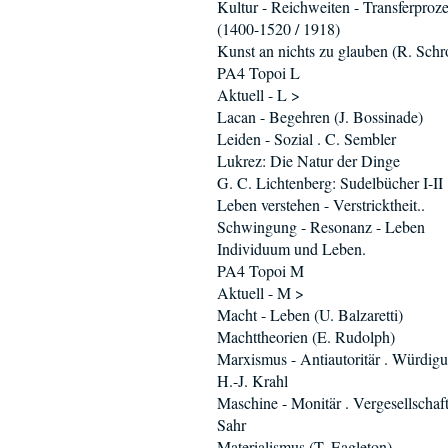
Kultur - Reichweiten - Transferproz
(1400-1520 / 1918)
Kunst an nichts zu glauben (R. Schro
PA4 Topoi L
Aktuell - L >
Lacan - Begehren (J. Bossinade)
Leiden - Sozial . C. Sembler
Lukrez: Die Natur der Dinge
G. C. Lichtenberg: Sudelbücher I-II
Leben verstehen - Verstricktheit..
Schwingung - Resonanz - Leben
Individuum und Leben.
PA4 Topoi M
Aktuell - M >
Macht - Leben (U. Balzaretti)
Machttheorien (E. Rudolph)
Marxismus - Antiautoritär . Würdig
H.-J. Krahl
Maschine - Monitär . Vergesellschaft
Sahr
Materialismus (T. Eagleton)