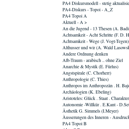
PA4 Diskursmodell - stetig aktualisie
PA4-Diskurs - Topoi - A_Z
PA4 Topoi A
Aktuell - A >
An die Jugend - 13 Thesen (A. Badi
Achtsamkeit - Acht Schritte (F. D. H
Achtsamkeit - Wege (J. Vogt-Tegen)
Althusser und wir (A. Wald Lasowsk
Andere Ordnung denken
Alb-Traum - arabisch .. ohne Ziel
Anarchie & Mystik (E. Fürlus)
Angstspirale (C. Chorherr)
Anthropologie (C. Thies)
Anthropos im Anthropozän . H. Baj
Archäologien (K. Ebeling)
Aristoteles: Glück . Staat . Charakter
Autonomie -Willkür . E.Kant - D.Se
Ästhetik G. Simmels (I.Meyer)
Àusserungen des Inneren - Ausdruc
PA4 Topoi B