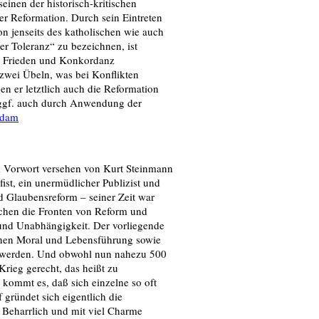
einen der historisch-kritischen
er Reformation. Durch sein Eintreten
ion jenseits des katholischen wie auch
er Toleranz“ zu bezeichnen, ist
ffe Frieden und Konkordanz
 zwei Übeln, was bei Konflikten
nen er letztlich auch die Reformation
, ggf. auch durch Anwendung der
rdam
m Vorwort versehen von Kurt Steinmann
ist, ein unermüdlicher Publizist und
d Glaubensreform – seiner Zeit war
ischen die Fronten von Reform und
t und Unabhängigkeit. Der vorliegende
denen Moral und Lebensführung sowie
rt werden. Und obwohl nun nahezu 500
Krieg gerecht, das heißt zu
kommt es, daß sich einzelne so oft
 gründet sich eigentlich die
Beharrlich und mit viel Charme