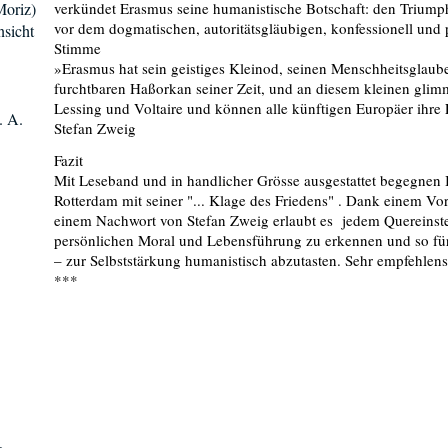
oriz)
verkündet Erasmus seine humanistische Botschaft: den Triump
vor dem dogmatischen, autoritätsgläubigen, konfessionell und p
nsicht
Stimme
»Erasmus hat sein geistiges Kleinod, seinen Menschheitsglaub
furchtbaren Haßorkan seiner Zeit, und an diesem kleinen gli
Lessing und Voltaire und können alle künftigen Europäer ihre
. A.
Stefan Zweig
Fazit
Mit Leseband und in handlicher Grösse ausgestattet begegnen 
Rotterdam mit seiner "... Klage des Friedens" . Dank einem V
einem Nachwort von Stefan Zweig erlaubt es jedem Quereinste
persönlichen Moral und Lebensführung zu erkennen und so für
– zur Selbststärkung humanistisch abzutasten. Sehr empfehle
***