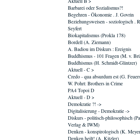
Aktuell B >
Barbarei oder Sozialismus?!
Begehren - Ökonomie . J. Govrin
Beziehungsweisen - soziologisch . R
Seyfert
Biokapitalismus (Prokla 178)
Bordell (A. Ziemann)
A. Badiou im Diskurs : Ereignis
Buddhismus - 101 Fragen (M. v. Br
Buddhismus (H. Schmidt-Glintzer)
Aktuell - C >
Credo - qua absurdum est (G. Feuers
W. Pohrt: Brothers in Crime
PA4 Topoi D
Aktuell - D >
Demokratie ?! ->
Digitalisierung - Demokratie ->
Diskurs - politisch-philosophisch (P
Verlag & IWM)
Denken - konspirologisch (K. Meyer
Denken heilt! (A. Kitzler)