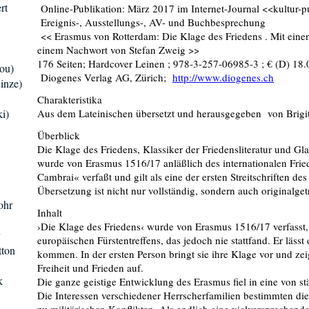
rt
Online-Publikation: März 2017 im Internet-Journal <<kultur-
Ereignis-, Ausstellungs-, AV- und Buchbesprechung
<< Erasmus von Rotterdam: Die Klage des Friedens . Mit ein
einem Nachwort von Stefan Zweig >>
176 Seiten; Hardcover Leinen ; 978-3-257-06985-3 ; € (D) 18.0
ou)
Diogenes Verlag AG, Zürich;
http://www.diogenes.ch
inze)
Charakteristika
i)
Aus dem Lateinischen übersetzt und herausgegeben von Brig
Überblick
Die Klage des Friedens, Klassiker der Friedensliteratur und Gl
wurde von Erasmus 1516/17 anläßlich des internationalen Frie
Cambrai« verfaßt und gilt als eine der ersten Streitschriften de
Übersetzung ist nicht nur vollständig, sondern auch originalget
ohr
Inhalt
›Die Klage des Friedens‹ wurde von Erasmus 1516/17 verfasst, 
europäischen Fürs­tentreffens, das jedoch nie stattfand. Er läss
tton
kommen. In der ersten Person bringt sie ihre Klage vor und z
Freiheit und Frieden auf.
k
Die ganze geistige Entwicklung des Erasmus fiel in eine von 
Die Interessen verschiedener Herrscherfamilien bestimmten die 