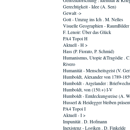
Genozidforschung : Identität & Krie
Gerechtigkeit - Idee (A. Sen)
Gewalt ->
Gott - Umzug ins Ich . M. Nelles
Visuelle Geographien - RaumBilder
F. Lenoir: Über das Glück
PA4 Topoi H
Aktuell - H >
Hass (P. Fiorato, P. Schmid)
Humanismus, Utopie &Tragödie . C
Rivero
Humanität - Menscheitsgeist (V. Ger
Humboldt, Alexander von 1789-185
Humboldt - Argelander : Briefwechs
Humboldt, von (150.+) I-V
Humboldt - Entdeckungsreise (A. W
Husserl & Heidegger bleiben präsent 
PA4 Topoi I
Aktuell - I >
Impunität . D. Hofmann
Inexistenz - Logiken . D. Finkelde