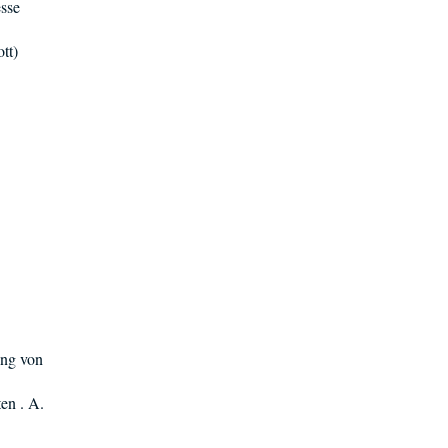
esse
tt)
ung von
en . A.