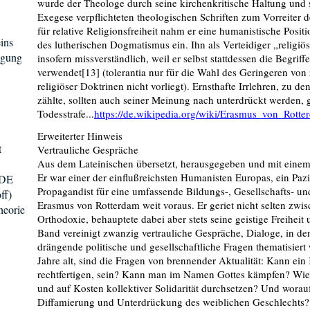
wurde der Theologe durch seine kirchenkritische Haltung und s
Exegese verpflichteten theologischen Schriften zum Vorreiter d
für relative Religionsfreiheit nahm er eine humanistische Posit
ins
des lutherischen Dogmatismus ein. Ihn als Verteidiger „religiös
egung
insofern missverständlich, weil er selbst stattdessen die Begri
verwendet[13] (tolerantia nur für die Wahl des Geringeren von
religiöser Doktrinen nicht vorliegt). Ernsthafte Irrlehren, zu de
zählte, sollten auch seiner Meinung nach unterdrückt werden
Todesstrafe...
https://de.wikipedia.org/wiki/Erasmus_von_Rotte
Erweiterter Hinweis
t
Vertrauliche Gespräche
Aus dem Lateinischen übersetzt, herausgegeben und mit eine
Er war einer der einflußreichsten Humanisten Europas, ein Pazif
 DE
Propagandist für eine umfassende Bildungs-, Gesellschafts- un
ff)
Erasmus von Rotterdam weit voraus. Er geriet nicht selten zw
heorie
Orthodoxie, behauptete dabei aber stets seine geistige Freihei
Band vereinigt zwanzig vertrauliche Gespräche, Dialoge, in 
drängende politische und gesellschaftliche Fragen thematisie
Jahre alt, sind die Fragen von brennender Aktualität: Kann ein 
rechtfertigen, sein? Kann man im Namen Gottes kämpfen? Wie 
und auf Kosten kollektiver Solidarität durchsetzen? Und worauf
Diffamierung und Unterdrückung des weiblichen Geschlechts? 