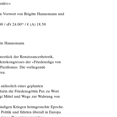
punkt>>
em Vorwort von Brigitte Hannemann und
0 / sFr 24.00* / € (A) 18.50
itte Hannemann
anzstück der Renaissancerhetorik,
denskongresses der »Friedensliga von
s Pazifismus. Die vorliegende
reu.
anlässlich eines geplanten
t darin die Friedensgöttin Pax zu Wort
eigt Mittel und Wege zur Wahrung von
ständigen Kriegen heimgesuchte Epoche.
Politik und führten überall in Europa