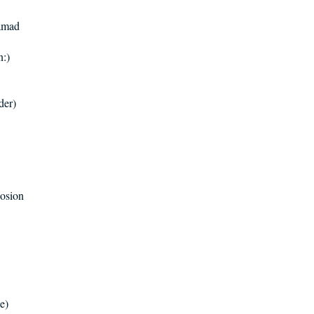
Samad
n:)
der)
posion
e)