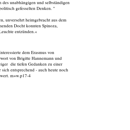
h des unabhängigen und selbständigen
olitisch gefesselten Denken. "
en, unversehrt heimgebracht aus dem
mmenden Docht konnten Spinoza,
 Leuchte entzünden.«
Interessierte dem Erasmus von
orwort von Brigitte Hannemann und
iger die tiefen Gedanken zu einer
 sich entsprechend - auch heute noch
nswert. m+w.p17-4