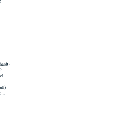
g
.
hardt)
9
el
ulf)
...