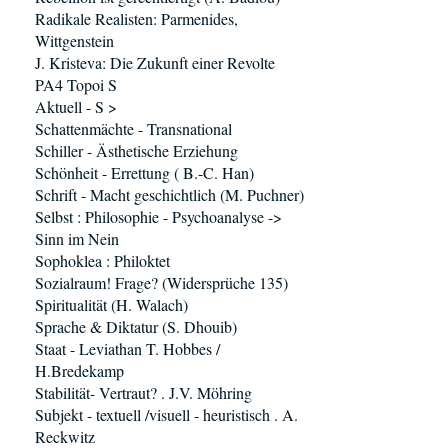
Radikale Realisten: Parmenides,
Wittgenstein
J. Kristeva: Die Zukunft einer Revolte
PA4 Topoi S
Aktuell - S >
Schattenmächte - Transnational
Schiller - Ästhetische Erziehung
Schönheit - Errettung ( B.-C. Han)
Schrift - Macht geschichtlich (M. Puchner)
Selbst : Philosophie - Psychoanalyse ->
Sinn im Nein
Sophoklea : Philoktet
Sozialraum! Frage? (Widersprüche 135)
Spiritualität (H. Walach)
Sprache & Diktatur (S. Dhouib)
Staat - Leviathan T. Hobbes /
H.Bredekamp
Stabilität- Vertraut? . J.V. Möhring
Subjekt - textuell /visuell - heuristisch . A.
Reckwitz