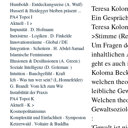
Humboldt - Entdeckungsreise (A. Wulf)
Teresa Kolo
Husserl & Heidegger bleiben präsent ...
Ein Gespräch 
PA4 Topoi I
Aktuell - I >
Teresa Kolo
Impunität . D. Hofmann
>Stimme (Re
Inexistenz - Logiken . D. Finkelde
Innovationsräume - Global / DE
Um Fragen d
Integration - Scheitern . H. Abdel-Samad
inhaltlichen
Islamische Feminismen
Illusionen & Desillusionen (A. Green:)
geht es auch
Soziale Intelligenz (D. Goleman: )
Koloma Beck,
Intuition - Bauchgefühl - Kraft
Ich - Was tun wer sein? (L.Honnefelder)
welchen theo
G. Brandl: Vom Ich zum Wir
leibliche Gew
Instabilität der Praxis
Welchen theo
PA4 Topoi K
Aktuell - K >
Gewaltsoziol
Kosmopolitanismus
:
Komplexität und Einfachheit - Symposion
Ketzerwald . Voltaire & Buddha
'Gewalt ist n