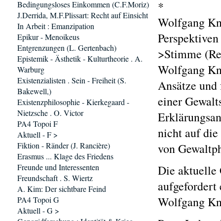
*
Bedingungsloses Einkommen (C.F.Moriz)
J.Derrida, M.F.Plissart: Recht auf Einsicht
Wolfgang Kn
In Arbeit : Emanzipation
Perspektiven
Epikur - Menoikeus
Entgrenzungen (L. Gertenbach)
>Stimme (Re
Epistemik - Ästhetik - Kulturtheorie . A.
Wolfgang Knö
Warburg
Existenzialisten . Sein - Freiheit (S.
Ansätze und 
Bakewell,)
einer Gewalt
Existenzphilosophie - Kierkegaard -
Nietzsche . O. Victor
Erklärungsan
PA4 Topoi F
nicht auf die
Aktuell - F >
Fiktion - Ränder (J. Rancière)
von Gewaltp
Erasmus ... Klage des Friedens
Freunde und Interessenten
Die aktuelle
Freundschaft . S. Wiertz
aufgefordert 
A. Kim: Der sichtbare Feind
Wolfgang Kn
PA4 Topoi G
Aktuell - G >