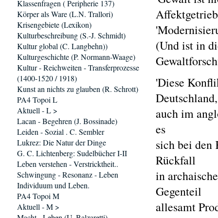
Klassenfragen ( Peripherie 137)
Affektgetrieb
Körper als Ware (L.N. Trallori)
Krisengebiete (Lexikon)
'Modernisier
Kulturbeschreibung (S.-J. Schmidt)
(Und ist in d
Kultur global (C. Langbehn))
Kulturgeschichte (P. Normann-Waage)
Gewaltforsch
Kultur - Reichweiten - Transferprozesse
(1400-1520 / 1918)
'Diese Konfli
Kunst an nichts zu glauben (R. Schrott)
Deutschland,
PA4 Topoi L
Aktuell - L >
auch im angl
Lacan - Begehren (J. Bossinade)
es
Leiden - Sozial . C. Sembler
sich bei den
Lukrez: Die Natur der Dinge
G. C. Lichtenberg: Sudelbücher I-II
Rückfall
Leben verstehen - Verstricktheit..
in archaische
Schwingung - Resonanz - Leben
Individuum und Leben.
Gegenteil
PA4 Topoi M
allesamt Pro
Aktuell - M >
Macht - Leben (U. Balzaretti)