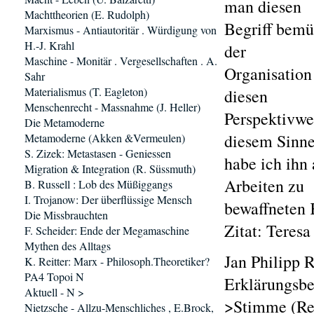
man diesen
Machttheorien (E. Rudolph)
Begriff bemü
Marxismus - Antiautoritär . Würdigung von
H.-J. Krahl
der
Maschine - Monitär . Vergesellschaften . A.
Organisation
Sahr
Materialismus (T. Eagleton)
diesen
Menschenrecht - Massnahme (J. Heller)
Perspektivwe
Die Metamoderne
diesem Sinn
Metamoderne (Akken &Vermeulen)
S. Zizek: Metastasen - Geniessen
habe ich ihn
Migration & Integration (R. Süssmuth)
Arbeiten zu
B. Russell : Lob des Müßiggangs
I. Trojanow: Der überflüssige Mensch
bewaffneten 
Die Missbrauchten
Zitat: Teres
F. Scheider: Ende der Megamaschine
Mythen des Alltags
Jan Philipp
K. Reitter: Marx - Philosoph.Theoretiker?
PA4 Topoi N
Erklärungsbe
Aktuell - N >
>Stimme (Re
Nietzsche - Allzu-Menschliches , E.Brock,