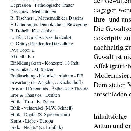
der Gewalter
Depression - Pathologische Trauer
dagegen wend
Descartes - Meditationen .
Ihre und uns
R. Taschner: .. Mathematik des Daseins
F. Unterberger: Demokratie in Bewegung
Die Gewaltso
R. Dobelli: Klar denken ...
deskriptiv z
L. Pfeil : Du lebst, was du denkst
C. Grüny: Ränder der Darstellung
nachhaltig z
PA4 Topoi E
Gewalt ist n
Aktuell - E >
Einbildungskraft - Konzepte, 18.Jhdt
Affektgetrieb
Einsamkeit . M. Spitzer
'Modernisier
Enttäuschung - historisch erfahren - DE
Erwartung (E. Angehn, J. Küchenhoff)
Dem steten V
Eros und Erkenntnis . Ästhetische Theorie
entschieden 
Eros & Thanatos - Denken
Ethik - Trost . B. Dober
Ethik - vulnerabel (M.W. Schnell)
Ethik - Digital (S. Spiekermann)
Inhaltsfolge
Kunst - Liebe - Europa
Antun und er
Ende - Nichts? (G. Lohfink)