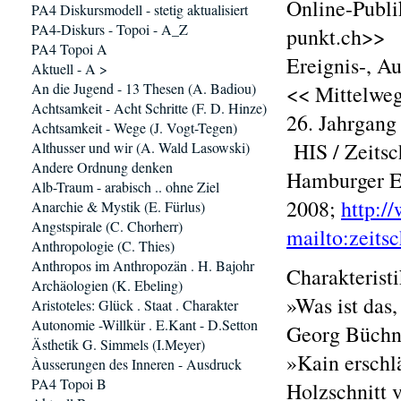
Online-Publi
PA4 Diskursmodell - stetig aktualisiert
PA4-Diskurs - Topoi - A_Z
punkt.ch>>
PA4 Topoi A
Ereignis-, A
Aktuell - A >
An die Jugend - 13 Thesen (A. Badiou)
<< Mittelweg
Achtsamkeit - Acht Schritte (F. D. Hinze)
26. Jahrgang 
Achtsamkeit - Wege (J. Vogt-Tegen)
HIS / Zeitsch
Althusser und wir (A. Wald Lasowski)
Andere Ordnung denken
Hamburger Ed
Alb-Traum - arabisch .. ohne Ziel
2008;
http:/
Anarchie & Mystik (E. Fürlus)
Angstspirale (C. Chorherr)
mailto:zeits
Anthropologie (C. Thies)
Anthropos im Anthropozän . H. Bajohr
Charakterist
Archäologien (K. Ebeling)
»Was ist das,
Aristoteles: Glück . Staat . Charakter
Autonomie -Willkür . E.Kant - D.Setton
Georg Büchn
Ästhetik G. Simmels (I.Meyer)
»Kain erschl
Àusserungen des Inneren - Ausdruck
PA4 Topoi B
Holzschnitt 