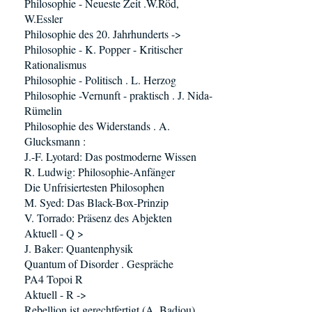
Philosophie - Neueste Zeit .W.Röd,
W.Essler
Philosophie des 20. Jahrhunderts ->
Philosophie - K. Popper - Kritischer
Rationalismus
Philosophie - Politisch . L. Herzog
Philosophie -Vernunft - praktisch . J. Nida-
Rümelin
Philosophie des Widerstands . A.
Glucksmann :
J.-F. Lyotard: Das postmoderne Wissen
R. Ludwig: Philosophie-Anfänger
Die Unfrisiertesten Philosophen
M. Syed: Das Black-Box-Prinzip
V. Torrado: Präsenz des Abjekten
Aktuell - Q >
J. Baker: Quantenphysik
Quantum of Disorder . Gespräche
PA4 Topoi R
Aktuell - R ->
Rebellion ist gerechtfertigt (A. Badiou)