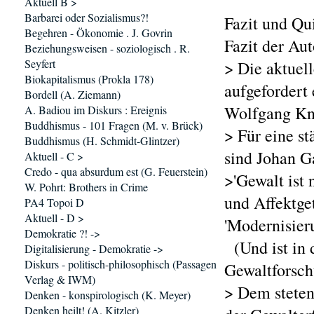
Aktuell B >
Barbarei oder Sozialismus?!
Fazit und Qui
Begehren - Ökonomie . J. Govrin
Fazit der Au
Beziehungsweisen - soziologisch . R.
Seyfert
> Die aktuel
Biokapitalismus (Prokla 178)
aufgefordert 
Bordell (A. Ziemann)
Wolfgang Kn
A. Badiou im Diskurs : Ereignis
Buddhismus - 101 Fragen (M. v. Brück)
> Für eine s
Buddhismus (H. Schmidt-Glintzer)
sind Johan G
Aktuell - C >
Credo - qua absurdum est (G. Feuerstein)
>'Gewalt ist 
W. Pohrt: Brothers in Crime
und Affektget
PA4 Topoi D
Aktuell - D >
'Modernisier
Demokratie ?! ->
(Und ist in 
Digitalisierung - Demokratie ->
Diskurs - politisch-philosophisch (Passagen
Gewaltforsch
Verlag & IWM)
> Dem steten
Denken - konspirologisch (K. Meyer)
Denken heilt! (A. Kitzler)