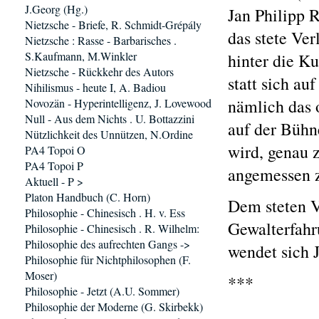
J.Georg (Hg.)
Jan Philipp 
Nietzsche - Briefe, R. Schmidt-Grépály
das stete Ver
Nietzsche : Rasse - Barbarisches .
S.Kaufmann, M.Winkler
hinter die Ku
Nietzsche - Rückkehr des Autors
statt sich au
Nihilismus - heute I, A. Badiou
nämlich das o
Novozän - Hyperintelligenz, J. Lovewood
Null - Aus dem Nichts . U. Bottazzini
auf der Bühn
Nützlichkeit des Unnützen, N.Ordine
wird, genau z
PA4 Topoi O
PA4 Topoi P
angemessen z
Aktuell - P >
Platon Handbuch (C. Horn)
Dem steten V
Philosophie - Chinesisch . H. v. Ess
Gewalterfahr
Philosophie - Chinesisch . R. Wilhelm:
Philosophie des aufrechten Gangs ->
wendet sich 
Philosophie für Nichtphilosophen (F.
Moser)
***
Philosophie - Jetzt (A.U. Sommer)
Philosophie der Moderne (G. Skirbekk)