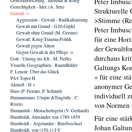
Peter Imbusc
Genozidforschung : Identität & Krieg
Gerechtigkeit - Idee (A. Sen)
Strukturelle
Gewalt ->
>Stimme (Re
Aggression - Gewalt - Radikalisierung
Gewalt mit Grund - G20-Gipfel
Peter Imbusc
Gewalt ohne Grund (M. Gerster)
für eine Hor
Gewalt: Krieg-Trauma-Politik
Gewalt gegen Ältere
der Gewaltfo
Gegen Gewalt in der Pflege ->
durchaus kri
Gott - Umzug ins Ich . M. Nelles
Visuelle Geographien - RaumBilder
Galtungs Kon
F. Lenoir: Über das Glück
« für eine st
PA4 Topoi H
Aktuell - H >
anonymer Gew
Hass (P. Fiorato, P. Schmid)
individuell 
Humanismus, Utopie &Tragödie . C.
von Normen u
Rivero
Humanität - Menscheitsgeist (V. Gerhardt)
Für eine stä
Humboldt, Alexander von 1789-1859
Humboldt - Argelander : Briefwechsel
Johan Galtun
Humboldt, von (150.+) I-V