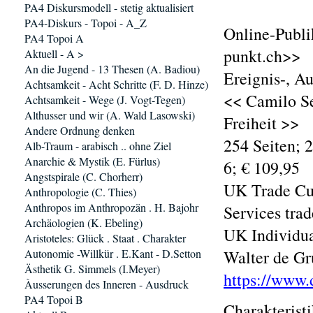
PA4 Diskursmodell - stetig aktualisiert
PA4-Diskurs - Topoi - A_Z
Online-Publi
PA4 Topoi A
punkt.ch>>
Aktuell - A >
An die Jugend - 13 Thesen (A. Badiou)
Ereignis-, A
Achtsamkeit - Acht Schritte (F. D. Hinze)
<< Camilo Se
Achtsamkeit - Wege (J. Vogt-Tegen)
Althusser und wir (A. Wald Lasowski)
Freiheit >>
Andere Ordnung denken
254 Seiten; 
Alb-Traum - arabisch .. ohne Ziel
Anarchie & Mystik (E. Fürlus)
6; € 109,95
Angstspirale (C. Chorherr)
UK Trade Cus
Anthropologie (C. Thies)
Anthropos im Anthropozän . H. Bajohr
Services tra
Archäologien (K. Ebeling)
UK Individu
Aristoteles: Glück . Staat . Charakter
Autonomie -Willkür . E.Kant - D.Setton
Walter de Gr
Ästhetik G. Simmels (I.Meyer)
https://www.
Àusserungen des Inneren - Ausdruck
PA4 Topoi B
Charakterist