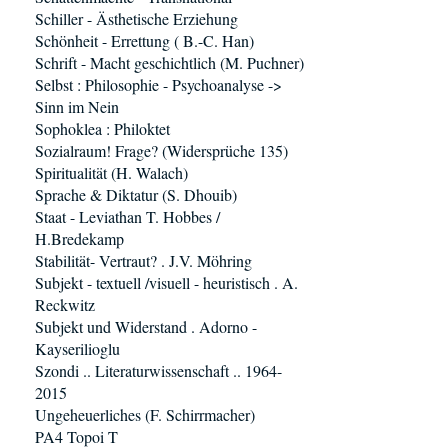
Schiller - Ästhetische Erziehung
Schönheit - Errettung ( B.-C. Han)
Schrift - Macht geschichtlich (M. Puchner)
Selbst : Philosophie - Psychoanalyse ->
Sinn im Nein
Sophoklea : Philoktet
Sozialraum! Frage? (Widersprüche 135)
Spiritualität (H. Walach)
Sprache & Diktatur (S. Dhouib)
Staat - Leviathan T. Hobbes /
H.Bredekamp
Stabilität- Vertraut? . J.V. Möhring
Subjekt - textuell /visuell - heuristisch . A.
Reckwitz
Subjekt und Widerstand . Adorno -
Kayserilioglu
Szondi .. Literaturwissenschaft .. 1964-
2015
Ungeheuerliches (F. Schirrmacher)
PA4 Topoi T