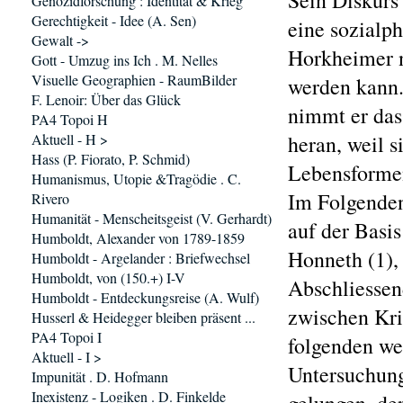
Sein Diskurs
Genozidforschung : Identität & Krieg
Gerechtigkeit - Idee (A. Sen)
eine sozialp
Gewalt ->
Horkheimer n
Gott - Umzug ins Ich . M. Nelles
Visuelle Geographien - RaumBilder
werden kann.
F. Lenoir: Über das Glück
nimmt er das
PA4 Topoi H
Aktuell - H >
heran, weil s
Hass (P. Fiorato, P. Schmid)
Lebensformen
Humanismus, Utopie &Tragödie . C.
Im Folgenden
Rivero
Humanität - Menscheitsgeist (V. Gerhardt)
auf der Basis
Humboldt, Alexander von 1789-1859
Honneth (1),
Humboldt - Argelander : Briefwechsel
Humboldt, von (150.+) I-V
Abschliessen
Humboldt - Entdeckungsreise (A. Wulf)
zwischen Kri
Husserl & Heidegger bleiben präsent ...
PA4 Topoi I
folgenden we
Aktuell - I >
Untersuchung
Impunität . D. Hofmann
Inexistenz - Logiken . D. Finkelde