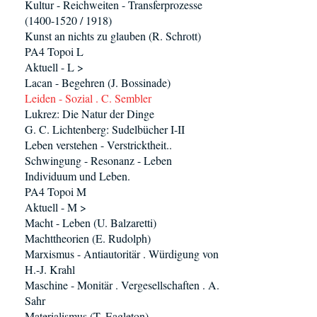
Kultur - Reichweiten - Transferprozesse
(1400-1520 / 1918)
Kunst an nichts zu glauben (R. Schrott)
PA4 Topoi L
Aktuell - L >
Lacan - Begehren (J. Bossinade)
Leiden - Sozial . C. Sembler
Lukrez: Die Natur der Dinge
G. C. Lichtenberg: Sudelbücher I-II
Leben verstehen - Verstricktheit..
Schwingung - Resonanz - Leben
Individuum und Leben.
PA4 Topoi M
Aktuell - M >
Macht - Leben (U. Balzaretti)
Machttheorien (E. Rudolph)
Marxismus - Antiautoritär . Würdigung von
H.-J. Krahl
Maschine - Monitär . Vergesellschaften . A.
Sahr
Materialismus (T. Eagleton)