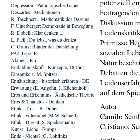
potenziell e
Depression - Pathologische Trauer
beitragenden
Descartes - Meditationen .
R. Taschner: .. Mathematik des Daseins
Diskussion m
F. Unterberger: Demokratie in Bewegung
Leidenskritik
R. Dobelli: Klar denken ...
L. Pfeil : Du lebst, was du denkst
Prämisse Hege
C. Grüny: Ränder der Darstellung
sozialen Leb
PA4 Topoi E
Aktuell - E >
Natur beschr
Einbildungskraft - Konzepte, 18.Jhdt
Debatten die 
Einsamkeit . M. Spitzer
Enttäuschung - historisch erfahren - DE
Leidenserfah
Erwartung (E. Angehn, J. Küchenhoff)
auf dem Spiel
Eros und Erkenntnis . Ästhetische Theorie
Eros & Thanatos - Denken
Autor
Ethik - Trost . B. Dober
Camilo Semb
Ethik - vulnerabel (M.W. Schnell)
Ethik - Digital (S. Spiekermann)
Cristiano, Sa
Kunst - Liebe - Europa
Ende - Nichts? (G. Lohfink)