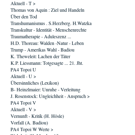
Aktuell - T >
Thomas von Aquin : Ziel und Handeln
Über den Tod
Transhumanismus . S.Herzberg. H.Watzka
Transkultur - Identität - Menschenrechte
Traumatherapie - Aduleszenz ...
H.D. Thoreau: Walden -Natur - Leben
Trump - Amerikas Wahl - Badiou
K. Theweleit: Lachen der Täter
K.P. Liessmann: Totgesagte ... 21. Jht.
PA4 Topoi U
Aktuell - U >
Übersinnliches (Lexikon)
B- Heinzlmaier: Unruhe - Verleitung
J. Rosenstock: Ungleichheit - Anspruch >
PA4 Topoi V
Aktuell - V >
Vernunft - Kritik (H. Hösle)
Vorfall (A. Badiou)
PA4 Topoi W Werte >