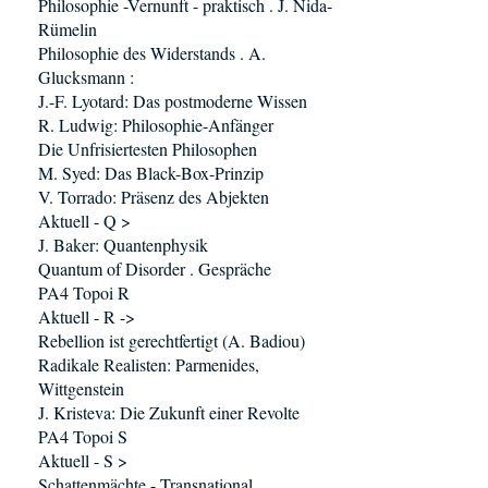
Philosophie -Vernunft - praktisch . J. Nida-
Rümelin
Philosophie des Widerstands . A.
Glucksmann :
J.-F. Lyotard: Das postmoderne Wissen
R. Ludwig: Philosophie-Anfänger
Die Unfrisiertesten Philosophen
M. Syed: Das Black-Box-Prinzip
V. Torrado: Präsenz des Abjekten
Aktuell - Q >
J. Baker: Quantenphysik
Quantum of Disorder . Gespräche
PA4 Topoi R
Aktuell - R ->
Rebellion ist gerechtfertigt (A. Badiou)
Radikale Realisten: Parmenides,
Wittgenstein
J. Kristeva: Die Zukunft einer Revolte
PA4 Topoi S
Aktuell - S >
Schattenmächte - Transnational