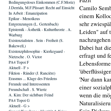
Fazit
Bedingungsloses Einkommen (C.F.Moriz)
Camilo Sembl
J.Derrida, M.F.Plissart: Recht auf Einsicht
In Arbeit : Emanzipation
einem Kolloq
Epikur - Menoikeus
sehr zwiespä
Entgrenzungen (L. Gertenbach)
Epistemik - Ästhetik - Kulturtheorie . A.
Leiden" auf 
Warburg
nachzugehen
Existenzialisten . Sein - Freiheit (S.
Bakewell,)
Dabei hat di
Existenzphilosophie - Kierkegaard -
erfragt und f
Nietzsche . O. Victor
PA4 Topoi F
Lebensformen
Aktuell - F >
'überflüssig
Fiktion - Ränder (J. Rancière)
'Nur dann ka
Erasmus ... Klage des Friedens
Freunde und Interessenten
einer sozial
Freundschaft . S. Wiertz
wenn die mög
A. Kim: Der sichtbare Feind
PA4 Topoi G
Naturalisieru
Aktuell - G >