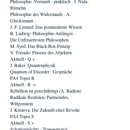
Philosophie -Vernunft - praktisch . J. Nida-
Rümelin
Philosophie des Widerstands . A.
Glucksmann :
J.-F. Lyotard: Das postmoderne Wissen
R. Ludwig: Philosophie-Anfänger
Die Unfrisiertesten Philosophen
M. Syed: Das Black-Box-Prinzip
V. Torrado: Präsenz des Abjekten
Aktuell - Q >
J. Baker: Quantenphysik
Quantum of Disorder . Gespräche
PA4 Topoi R
Aktuell - R ->
Rebellion ist gerechtfertigt (A. Badiou)
Radikale Realisten: Parmenides,
Wittgenstein
J. Kristeva: Die Zukunft einer Revolte
PA4 Topoi S
Aktuell - S >
Schattenmächte - Transnational