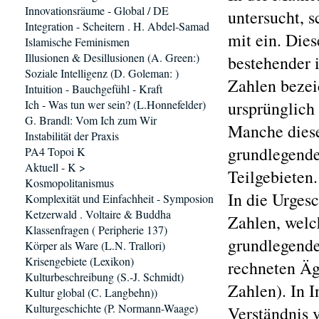
Innovationsräume - Global / DE
untersucht, s
Integration - Scheitern . H. Abdel-Samad
mit ein. Die
Islamische Feminismen
Illusionen & Desillusionen (A. Green:)
bestehender i
Soziale Intelligenz (D. Goleman: )
Zahlen bezei
Intuition - Bauchgefühl - Kraft
Ich - Was tun wer sein? (L.Honnefelder)
ursprünglich
G. Brandl: Vom Ich zum Wir
Manche diese
Instabilität der Praxis
grundlegende
PA4 Topoi K
Aktuell - K >
Teilgebieten.
Kosmopolitanismus
In die Urgesc
Komplexität und Einfachheit - Symposion
Ketzerwald . Voltaire & Buddha
Zahlen, wel
Klassenfragen ( Peripherie 137)
grundlegende
Körper als Ware (L.N. Trallori)
Krisengebiete (Lexikon)
rechneten Äg
Kulturbeschreibung (S.-J. Schmidt)
Zahlen). In I
Kultur global (C. Langbehn))
Kulturgeschichte (P. Normann-Waage)
Verständnis v