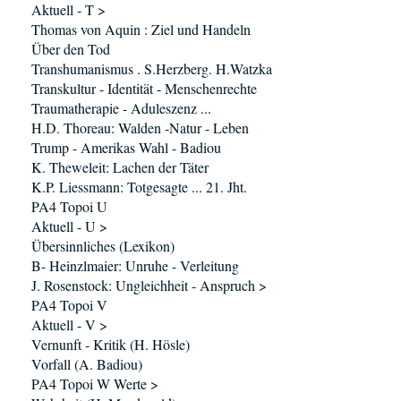
Aktuell - T >
Thomas von Aquin : Ziel und Handeln
Über den Tod
Transhumanismus . S.Herzberg. H.Watzka
Transkultur - Identität - Menschenrechte
Traumatherapie - Aduleszenz ...
H.D. Thoreau: Walden -Natur - Leben
Trump - Amerikas Wahl - Badiou
K. Theweleit: Lachen der Täter
K.P. Liessmann: Totgesagte ... 21. Jht.
PA4 Topoi U
Aktuell - U >
Übersinnliches (Lexikon)
B- Heinzlmaier: Unruhe - Verleitung
J. Rosenstock: Ungleichheit - Anspruch >
PA4 Topoi V
Aktuell - V >
Vernunft - Kritik (H. Hösle)
Vorfall (A. Badiou)
PA4 Topoi W Werte >