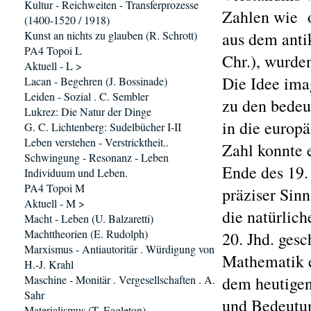
Kultur - Reichweiten - Transferprozesse
Zahlen wie o
(1400-1520 / 1918)
Kunst an nichts zu glauben (R. Schrott)
aus dem anti
PA4 Topoi L
Chr.), wurden
Aktuell - L >
Die Idee imag
Lacan - Begehren (J. Bossinade)
Leiden - Sozial . C. Sembler
zu den bedeu
Lukrez: Die Natur der Dinge
in die europä
G. C. Lichtenberg: Sudelbücher I-II
Leben verstehen - Verstricktheit..
Zahl konnte 
Schwingung - Resonanz - Leben
Ende des 19.
Individuum und Leben.
PA4 Topoi M
präziser Sin
Aktuell - M >
die natürlic
Macht - Leben (U. Balzaretti)
Machttheorien (E. Rudolph)
20. Jhd. ges
Marxismus - Antiautoritär . Würdigung von
Mathematik e
H.-J. Krahl
Maschine - Monitär . Vergesellschaften . A.
dem heutigen
Sahr
und Bedeutu
Materialismus (T. Eagleton)