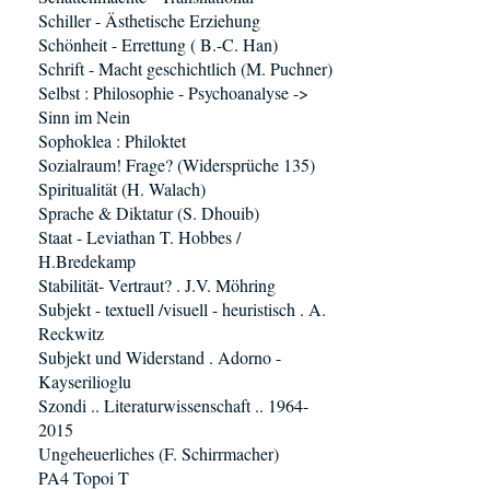
Schiller - Ästhetische Erziehung
Schönheit - Errettung ( B.-C. Han)
Schrift - Macht geschichtlich (M. Puchner)
Selbst : Philosophie - Psychoanalyse ->
Sinn im Nein
Sophoklea : Philoktet
Sozialraum! Frage? (Widersprüche 135)
Spiritualität (H. Walach)
Sprache & Diktatur (S. Dhouib)
Staat - Leviathan T. Hobbes /
H.Bredekamp
Stabilität- Vertraut? . J.V. Möhring
Subjekt - textuell /visuell - heuristisch . A.
Reckwitz
Subjekt und Widerstand . Adorno -
Kayserilioglu
Szondi .. Literaturwissenschaft .. 1964-
2015
Ungeheuerliches (F. Schirrmacher)
PA4 Topoi T