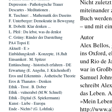
Nicht zuletz
Depression - Pathologische Trauer
miteinander 
Descartes - Meditationen .
R. Taschner: .. Mathematik des Daseins
Buch werden
F. Unterberger: Demokratie in Bewegung
– und mit ei
R. Dobelli: Klar denken ...
L. Pfeil : Du lebst, was du denkst
Autor
C. Grüny: Ränder der Darstellung
PA4 Topoi E
Alex Bellos,
Aktuell - E >
ins Oxford, e
Einbildungskraft - Konzepte, 18.Jhdt
Einsamkeit . M. Spitzer
und Rio de J
Enttäuschung - historisch erfahren - DE
war in Großb
Erwartung (E. Angehn, J. Küchenhoff)
Eros und Erkenntnis . Ästhetische Theorie
Samuel John
Eros & Thanatos - Denken
schreibt Ale
Ethik - Trost . B. Dober
das Leben. A
Ethik - vulnerabel (M.W. Schnell)
Ethik - Digital (S. Spiekermann)
»Mein Leben«
Kunst - Liebe - Europa
http://www.a
Ende - Nichts? (G. Lohfink)