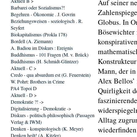
Aktuell B >
Auf seiner n
Barbarei oder Sozialismus?!
Zahlenspiege
Begehren - Ökonomie . J. Govrin
Globus. In O
Beziehungsweisen - soziologisch . R.
Seyfert
Bösewichter 
Biokapitalismus (Prokla 178)
konspirativen
Bordell (A. Ziemann)
A. Badiou im Diskurs : Ereignis
mathematisch
Buddhismus - 101 Fragen (M. v. Brück)
Konstrukteur
Buddhismus (H. Schmidt-Glintzer)
Aktuell - C >
Mann, der in
Credo - qua absurdum est (G. Feuerstein)
Alex Bellos’ 
W. Pohrt: Brothers in Crime
PA4 Topoi D
Quirligkeit 
Aktuell - D >
faszinierende
Demokratie ?! ->
Digitalisierung - Demokratie ->
widerspiegel
Diskurs - politisch-philosophisch (Passagen
Alltag zugrun
Verlag & IWM)
wiederfinden
Denken - konspirologisch (K. Meyer)
Denken heilt! (A. Kitzler)