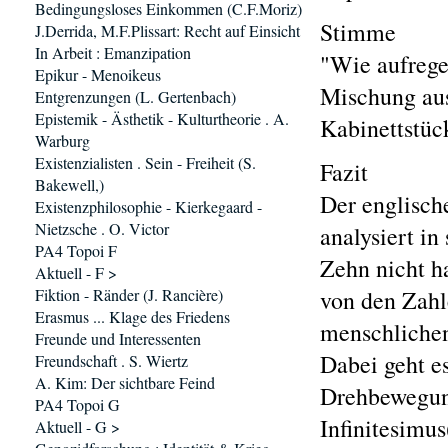
Bedingungsloses Einkommen (C.F.Moriz)
Stimme
J.Derrida, M.F.Plissart: Recht auf Einsicht
In Arbeit : Emanzipation
"Wie aufrege
Epikur - Menoikeus
Mischung aus
Entgrenzungen (L. Gertenbach)
Epistemik - Ästhetik - Kulturtheorie . A.
Kabinettstüc
Warburg
Existenzialisten . Sein - Freiheit (S.
Fazit
Bakewell,)
Der englisch
Existenzphilosophie - Kierkegaard -
Nietzsche . O. Victor
analysiert i
PA4 Topoi F
Zehn nicht ha
Aktuell - F >
Fiktion - Ränder (J. Rancière)
von den Zahl
Erasmus ... Klage des Friedens
menschlichen
Freunde und Interessenten
Dabei geht e
Freundschaft . S. Wiertz
A. Kim: Der sichtbare Feind
Drehbewegung
PA4 Topoi G
Infinitesimus
Aktuell - G >