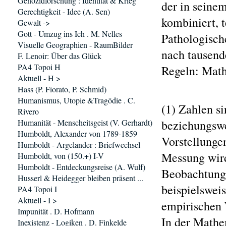
Genozidforschung : Identität & Krieg
der in seine
Gerechtigkeit - Idee (A. Sen)
kombiniert, t
Gewalt ->
Gott - Umzug ins Ich . M. Nelles
Pathologisch
Visuelle Geographien - RaumBilder
nach tausend
F. Lenoir: Über das Glück
PA4 Topoi H
Regeln: Math
Aktuell - H >
Hass (P. Fiorato, P. Schmid)
Humanismus, Utopie &Tragödie . C.
(1) Zahlen s
Rivero
Humanität - Menscheitsgeist (V. Gerhardt)
beziehungswe
Humboldt, Alexander von 1789-1859
Vorstellunge
Humboldt - Argelander : Briefwechsel
Messung wird
Humboldt, von (150.+) I-V
Humboldt - Entdeckungsreise (A. Wulf)
Beobachtung 
Husserl & Heidegger bleiben präsent ...
beispielsweis
PA4 Topoi I
Aktuell - I >
empirischen 
Impunität . D. Hofmann
In der Mathe
Inexistenz - Logiken . D. Finkelde