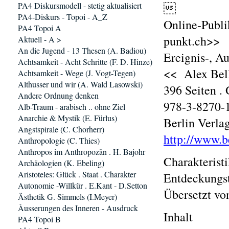
PA4 Diskursmodell - stetig aktualisiert

PA4-Diskurs - Topoi - A_Z
Online-Publi
PA4 Topoi A
punkt.ch>>
Aktuell - A >
An die Jugend - 13 Thesen (A. Badiou)
Ereignis-, A
Achtsamkeit - Acht Schritte (F. D. Hinze)
<< Alex Bell
Achtsamkeit - Wege (J. Vogt-Tegen)
Althusser und wir (A. Wald Lasowski)
396 Seiten .
Andere Ordnung denken
978-3-8270-1
Alb-Traum - arabisch .. ohne Ziel
Anarchie & Mystik (E. Fürlus)
Berlin Verla
Angstspirale (C. Chorherr)
http://www.b
Anthropologie (C. Thies)
Anthropos im Anthropozän . H. Bajohr
Charakterist
Archäologien (K. Ebeling)
Aristoteles: Glück . Staat . Charakter
Entdeckungst
Autonomie -Willkür . E.Kant - D.Setton
Übersetzt vo
Ästhetik G. Simmels (I.Meyer)
Àusserungen des Inneren - Ausdruck
Inhalt
PA4 Topoi B