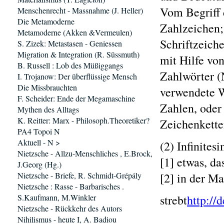
Vom Begriff 
Menschenrecht - Massnahme (J. Heller)
Die Metamoderne
Zahlzeichen;
Metamoderne (Akken &Vermeulen)
Schriftzeiche
S. Zizek: Metastasen - Geniessen
Migration & Integration (R. Süssmuth)
mit Hilfe vo
B. Russell : Lob des Müßiggangs
Zahlwörter 
I. Trojanow: Der überflüssige Mensch
Die Missbrauchten
verwendete W
F. Scheider: Ende der Megamaschine
Zahlen, oder 
Mythen des Alltags
K. Reitter: Marx - Philosoph.Theoretiker?
Zeichenkette
PA4 Topoi N
Aktuell - N >
(2) Infinite
Nietzsche - Allzu-Menschliches , E.Brock,
[1] etwas, da
J.Georg (Hg.)
Nietzsche - Briefe, R. Schmidt-Grépály
[2] in der M
Nietzsche : Rasse - Barbarisches .
S.Kaufmann, M.Winkler
strebt
http://
Nietzsche - Rückkehr des Autors
Nihilismus - heute I, A. Badiou