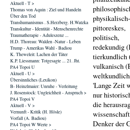
Aktuell - T >
philosophisc
Thomas von Aquin : Ziel und Handeln
Über den Tod
physikalisch
Transhumanismus . S.Herzberg. H.Watzka
pittoreskes,
Transkultur - Identität - Menschenrechte
Traumatherapie - Aduleszenz ...
politisch,
H.D. Thoreau: Walden -Natur - Leben
redekundig (
Trump - Amerikas Wahl - Badiou
K. Theweleit: Lachen der Täter
tierkundlich 
K.P. Liessmann: Totgesagte ... 21. Jht.
vulkanisch (
PA4 Topoi U
Aktuell - U >
weltkundlich
Übersinnliches (Lexikon)
'Lange Zeit 
B- Heinzlmaier: Unruhe - Verleitung
J. Rosenstock: Ungleichheit - Anspruch >
nur historisc
PA4 Topoi V
die herausrag
Aktuell - V >
Vernunft - Kritik (H. Hösle)
wissenschaft
Vorfall (A. Badiou)
Denker der G
PA4 Topoi W Werte >