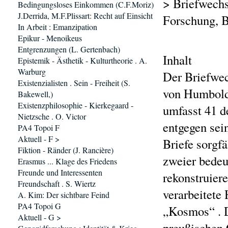
> Briefwechs
Bedingungsloses Einkommen (C.F.Moriz)
J.Derrida, M.F.Plissart: Recht auf Einsicht
Forschung, 
In Arbeit : Emanzipation
Epikur - Menoikeus
Entgrenzungen (L. Gertenbach)
Inhalt
Epistemik - Ästhetik - Kulturtheorie . A.
Warburg
Der Briefwec
Existenzialisten . Sein - Freiheit (S.
von Humbol
Bakewell,)
Existenzphilosophie - Kierkegaard -
umfasst 41 d
Nietzsche . O. Victor
entgegen sei
PA4 Topoi F
Aktuell - F >
Briefe sorgf
Fiktion - Ränder (J. Rancière)
zweier bedeu
Erasmus ... Klage des Friedens
Freunde und Interessenten
rekonstruier
Freundschaft . S. Wiertz
verarbeitete
A. Kim: Der sichtbare Feind
PA4 Topoi G
„Kosmos“ . 
Aktuell - G >
preußischen 