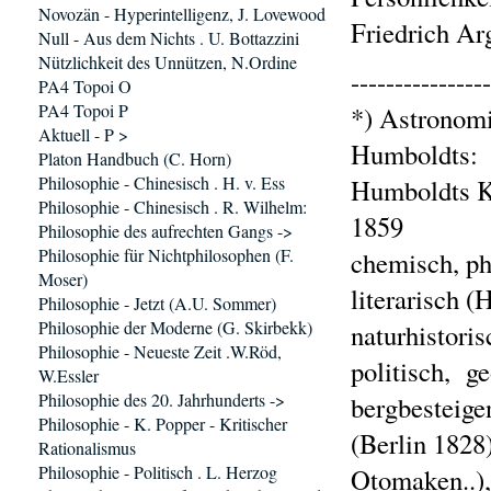
Novozän - Hyperintelligenz, J. Lovewood
Friedrich Ar
Null - Aus dem Nichts . U. Bottazzini
Nützlichkeit des Unnützen, N.Ordine
----------------
PA4 Topoi O
PA4 Topoi P
*) Astronomi
Aktuell - P >
Humboldts:
Platon Handbuch (C. Horn)
Philosophie - Chinesisch . H. v. Ess
Humboldts Ko
Philosophie - Chinesisch . R. Wilhelm:
1859
Philosophie des aufrechten Gangs ->
Philosophie für Nichtphilosophen (F.
chemisch, ph
Moser)
literarisch (
Philosophie - Jetzt (A.U. Sommer)
Philosophie der Moderne (G. Skirbekk)
naturhistori
Philosophie - Neueste Zeit .W.Röd,
politisch, g
W.Essler
Philosophie des 20. Jahrhunderts ->
bergbesteige
Philosophie - K. Popper - Kritischer
(Berlin 1828
Rationalismus
Philosophie - Politisch . L. Herzog
Otomaken..), 