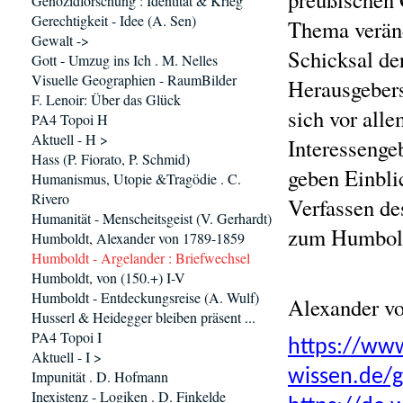
Genozidforschung : Identität & Krieg
Gerechtigkeit - Idee (A. Sen)
Thema veränd
Gewalt ->
Schicksal de
Gott - Umzug ins Ich . M. Nelles
Visuelle Geographien - RaumBilder
Herausgebers
F. Lenoir: Über das Glück
sich vor all
PA4 Topoi H
Aktuell - H >
Interessenge
Hass (P. Fiorato, P. Schmid)
geben Einbli
Humanismus, Utopie &Tragödie . C.
Rivero
Verfassen de
Humanität - Menscheitsgeist (V. Gerhardt)
zum Humboldt
Humboldt, Alexander von 1789-1859
Humboldt - Argelander : Briefwechsel
Humboldt, von (150.+) I-V
Humboldt - Entdeckungsreise (A. Wulf)
Alexander v
Husserl & Heidegger bleiben präsent ...
PA4 Topoi I
https://www
Aktuell - I >
wissen.de/
Impunität . D. Hofmann
Inexistenz - Logiken . D. Finkelde