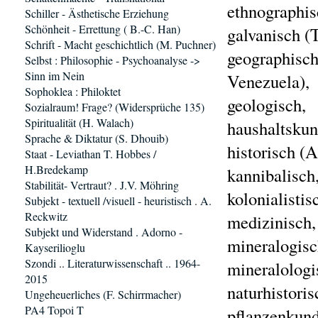
ethnographis
Schiller - Ästhetische Erziehung
Schönheit - Errettung ( B.-C. Han)
galvanisch (T
Schrift - Macht geschichtlich (M. Puchner)
geographisch
Selbst : Philosophie - Psychoanalyse ->
Sinn im Nein
Venezuela),
Sophoklea : Philoktet
geologisch,
Sozialraum! Frage? (Widersprüche 135)
Spiritualität (H. Walach)
haushaltskun
Sprache & Diktatur (S. Dhouib)
historisch (A
Staat - Leviathan T. Hobbes /
H.Bredekamp
kannibalisch
Stabilität- Vertraut? . J.V. Möhring
kolonialistis
Subjekt - textuell /visuell - heuristisch . A.
Reckwitz
medizinisch,
Subjekt und Widerstand . Adorno -
mineralogisc
Kayserilioglu
Szondi .. Literaturwissenschaft .. 1964-
mineralologis
2015
naturhistoris
Ungeheuerliches (F. Schirrmacher)
PA4 Topoi T
pflanzenkund