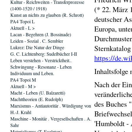
Kultur - Reichweiten - Transferprozesse
(* 22. März 
(1400-1520 / 1918)
Kunst an nichts zu glauben (R. Schrott)
deutscher As
PA4 Topoi L
Europa, unte
Aktuell - L >
Lacan - Begehren (J. Bossinade)
Durchmusteru
Leiden - Sozial . C. Sembler
Sternkatalo
Lukrez: Die Natur der Dinge
G. C. Lichtenberg: Sudelbücher I-II
https://de.w
Leben verstehen - Verstricktheit..
Schwingung - Resonanz - Leben
Inhaltsfolge 
Individuum und Leben.
PA4 Topoi M
Nach der Ein
Aktuell - M >
veränderlich
Macht - Leben (U. Balzaretti)
Machttheorien (E. Rudolph)
des Buches "
Marxismus - Antiautoritär . Würdigung von
Briefwechsel
H.-J. Krahl
Maschine - Monitär . Vergesellschaften . A.
'Humboldt - 
Sahr
Materialismus (T. Eagleton)