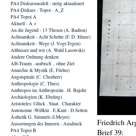
PA4 Diskursmodell - stetig aktualisiert
PA4-Diskurs - Topoi - A_Z
PA4 Topoi A
Aktuell - A >
An die Jugend - 13 Thesen (A. Badiou)
Achtsamkeit - Acht Schritte (F. D. Hinze)
Achtsamkeit - Wege (J. Vogt-Tegen)
Althusser und wir (A. Wald Lasowski)
Andere Ordnung denken
Alb-Traum - arabisch .. ohne Ziel
Anarchie & Mystik (E. Fürlus)
Angstspirale (C. Chorherr)
Anthropologie (C. Thies)
Anthropos im Anthropozän . H. Bajohr
Archäologien (K. Ebeling)
Aristoteles: Glück . Staat . Charakter
Autonomie -Willkür . E.Kant - D.Setton
Ästhetik G. Simmels (I.Meyer)
Friedrich Ar
Àusserungen des Inneren - Ausdruck
PA4 Topoi B
Brief 39: