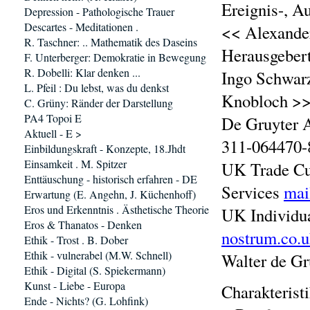
Ereignis-, A
Depression - Pathologische Trauer
Descartes - Meditationen .
<< Alexander
R. Taschner: .. Mathematik des Daseins
Herausgeber
F. Unterberger: Demokratie in Bewegung
R. Dobelli: Klar denken ...
Ingo Schwarz
L. Pfeil : Du lebst, was du denkst
Knobloch >
C. Grüny: Ränder der Darstellung
PA4 Topoi E
De Gruyter 
Aktuell - E >
311-064470-8
Einbildungskraft - Konzepte, 18.Jhdt
Einsamkeit . M. Spitzer
UK Trade Cus
Enttäuschung - historisch erfahren - DE
Services
mai
Erwartung (E. Angehn, J. Küchenhoff)
Eros und Erkenntnis . Ästhetische Theorie
UK Individu
Eros & Thanatos - Denken
nostrum.co.
Ethik - Trost . B. Dober
Ethik - vulnerabel (M.W. Schnell)
Walter de Gr
Ethik - Digital (S. Spiekermann)
Kunst - Liebe - Europa
Charakterist
Ende - Nichts? (G. Lohfink)