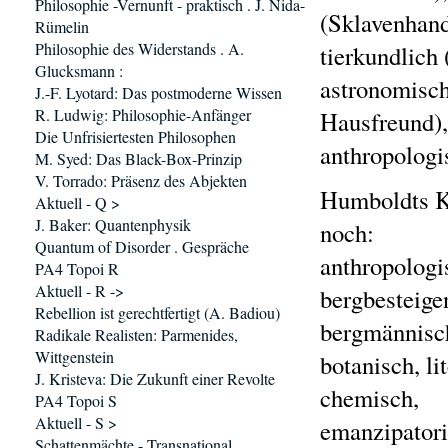
Philosophie -Vernunft - praktisch . J. Nida-
(Sklavenhande
Rümelin
Philosophie des Widerstands . A.
tierkundlich 
Glucksmann :
astronomisch
J.-F. Lyotard: Das postmoderne Wissen
R. Ludwig: Philosophie-Anfänger
Hausfreund), 
Die Unfrisiertesten Philosophen
anthropologi
M. Syed: Das Black-Box-Prinzip
V. Torrado: Präsenz des Abjekten
Humboldts K
Aktuell - Q >
J. Baker: Quantenphysik
noch:
Quantum of Disorder . Gespräche
anthropologi
PA4 Topoi R
Aktuell - R ->
bergbesteige
Rebellion ist gerechtfertigt (A. Badiou)
bergmännisc
Radikale Realisten: Parmenides,
Wittgenstein
botanisch, li
J. Kristeva: Die Zukunft einer Revolte
chemisch,
PA4 Topoi S
Aktuell - S >
emanzipatoris
Schattenmächte - Transnational