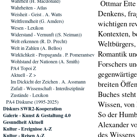
Wahrheit (H. Macdonald)
Ottmar Ette 
Wahrheiten - Atlas
Denkens, fra
Weisheit - Geist . A. Watts
Weltfremdheit (G. Amders)
wichtigen re
Wesen - Lexikon
Kontexten, b
Widerstand - Vernunft ((S. Neiman))
Welt erkennen (R. D. Precht)
Weltbürgers,
Welt in Zahlen (A. Bellos)
Romantik und
Wirklichkeit - Propaganda . P. Pomerantsev
Wohlstand der Nationen (A. Smith)
Forschers und
PA4 Topoi Z
gegenwärtige
Aktuell - Z >
Im Dickicht der Zeichen . A. Assmann
breiten Öffe
Zufall - Wissenschaft - Interdisziplinär
Buches steht
Zustände - Lexikon
PA4 Diskurse (1995-2025)
Wissen, von 
Diskurs SWR2-Kooperation
So der Humbo
Galerie - Kunst & Gestaltung 4.0
Gesundheit Aktuell
Alexander vo
Kultur - Ereignisse A-Z
des Wissens
Kultur - Reisen A-Z