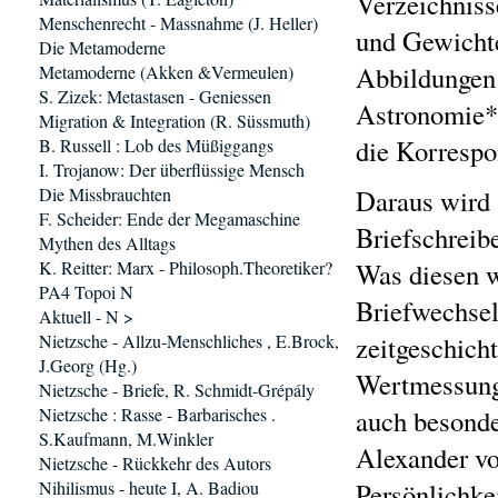
Verzeichniss
Menschenrecht - Massnahme (J. Heller)
und Gewichte
Die Metamoderne
Abbildungen 
Metamoderne (Akken &Vermeulen)
S. Zizek: Metastasen - Geniessen
Astronomie*)
Migration & Integration (R. Süssmuth)
die Korrespo
B. Russell : Lob des Müßiggangs
I. Trojanow: Der überflüssige Mensch
Die Missbrauchten
Daraus wird s
F. Scheider: Ende der Megamaschine
Briefschreibe
Mythen des Alltags
K. Reitter: Marx - Philosoph.Theoretiker?
Was diesen w
PA4 Topoi N
Briefwechsel
Aktuell - N >
Nietzsche - Allzu-Menschliches , E.Brock,
zeitgeschicht
J.Georg (Hg.)
Wertmessung
Nietzsche - Briefe, R. Schmidt-Grépály
Nietzsche : Rasse - Barbarisches .
auch besonde
S.Kaufmann, M.Winkler
Alexander v
Nietzsche - Rückkehr des Autors
Nihilismus - heute I, A. Badiou
Persönlichke