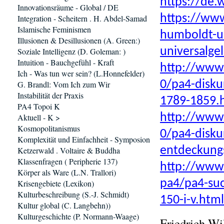
https://de.
Innovationsräume - Global / DE
https://www
Integration - Scheitern . H. Abdel-Samad
Islamische Feminismen
humboldt-u
Illusionen & Desillusionen (A. Green:)
universalge
Soziale Intelligenz (D. Goleman: )
Intuition - Bauchgefühl - Kraft
http://www.
Ich - Was tun wer sein? (L.Honnefelder)
0/pa4-disku
G. Brandl: Vom Ich zum Wir
Instabilität der Praxis
1789-1859.
PA4 Topoi K
http://www.
Aktuell - K >
Kosmopolitanismus
0/pa4-disku
Komplexität und Einfachheit - Symposion
entdeckungs
Ketzerwald . Voltaire & Buddha
Klassenfragen ( Peripherie 137)
http://www.
Körper als Ware (L.N. Trallori)
pa4/pa4-su
Krisengebiete (Lexikon)
Kulturbeschreibung (S.-J. Schmidt)
150-i-v.html
Kultur global (C. Langbehn))
Kulturgeschichte (P. Normann-Waage)
Friedrich Wi