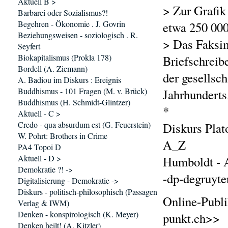
Aktuell B >
> Zur Grafik 
Barbarei oder Sozialismus?!
Begehren - Ökonomie . J. Govrin
etwa 250 000
Beziehungsweisen - soziologisch . R.
> Das Faksim
Seyfert
Biokapitalismus (Prokla 178)
Briefschreib
Bordell (A. Ziemann)
der gesellsc
A. Badiou im Diskurs : Ereignis
Buddhismus - 101 Fragen (M. v. Brück)
Jahrhunderts
Buddhismus (H. Schmidt-Glintzer)
*
Aktuell - C >
Credo - qua absurdum est (G. Feuerstein)
Diskurs Plat
W. Pohrt: Brothers in Crime
A_Z
PA4 Topoi D
Aktuell - D >
Humboldt - A
Demokratie ?! ->
-dp-degruyte
Digitalisierung - Demokratie ->
Diskurs - politisch-philosophisch (Passagen
Online-Publi
Verlag & IWM)
Denken - konspirologisch (K. Meyer)
punkt.ch>>
Denken heilt! (A. Kitzler)