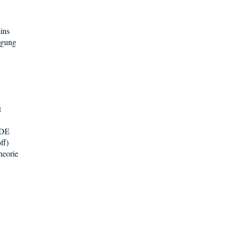
ins
egung
t
 DE
ff)
heorie