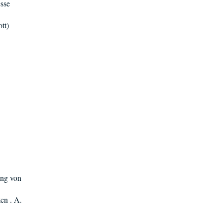
esse
tt)
ung von
en . A.