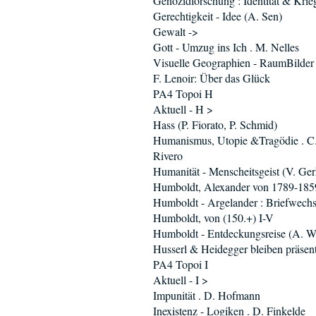
Genozidforschung : Identität & Krie
Gerechtigkeit - Idee (A. Sen)
Gewalt ->
Gott - Umzug ins Ich . M. Nelles
Visuelle Geographien - RaumBilder
F. Lenoir: Über das Glück
PA4 Topoi H
Aktuell - H >
Hass (P. Fiorato, P. Schmid)
Humanismus, Utopie &Tragödie . C
Rivero
Humanität - Menscheitsgeist (V. Ger
Humboldt, Alexander von 1789-185
Humboldt - Argelander : Briefwechs
Humboldt, von (150.+) I-V
Humboldt - Entdeckungsreise (A. W
Husserl & Heidegger bleiben präsent 
PA4 Topoi I
Aktuell - I >
Impunität . D. Hofmann
Inexistenz - Logiken . D. Finkelde