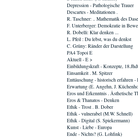
Depression - Pathologische Trauer
Descartes - Meditationen .
R. Taschner: .. Mathematik des Dase
F. Unterberger: Demokratie in Bew
R. Dobelli: Klar denken ...
L. Pfeil : Du lebst, was du denkst
C. Grüny: Ränder der Darstellung
PA4 Topoi E
Aktuell - E >
Einbildungskraft - Konzepte, 18.Jhd
Einsamkeit . M. Spitzer
Enttäuschung - historisch erfahren -
Erwartung (E. Angehn, J. Küchenho
Eros und Erkenntnis . Ästhetische T
Eros & Thanatos - Denken
Ethik - Trost . B. Dober
Ethik - vulnerabel (M.W. Schnell)
Ethik - Digital (S. Spiekermann)
Kunst - Liebe - Europa
Ende - Nichts? (G. Lohfink)