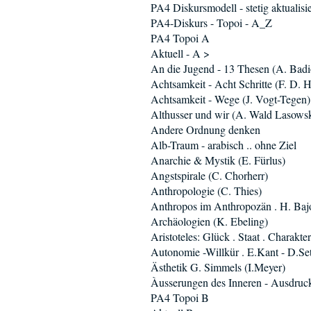
PA4 Diskursmodell - stetig aktualisie
PA4-Diskurs - Topoi - A_Z
PA4 Topoi A
Aktuell - A >
An die Jugend - 13 Thesen (A. Badi
Achtsamkeit - Acht Schritte (F. D. H
Achtsamkeit - Wege (J. Vogt-Tegen)
Althusser und wir (A. Wald Lasowsk
Andere Ordnung denken
Alb-Traum - arabisch .. ohne Ziel
Anarchie & Mystik (E. Fürlus)
Angstspirale (C. Chorherr)
Anthropologie (C. Thies)
Anthropos im Anthropozän . H. Baj
Archäologien (K. Ebeling)
Aristoteles: Glück . Staat . Charakter
Autonomie -Willkür . E.Kant - D.Se
Ästhetik G. Simmels (I.Meyer)
Àusserungen des Inneren - Ausdruc
PA4 Topoi B