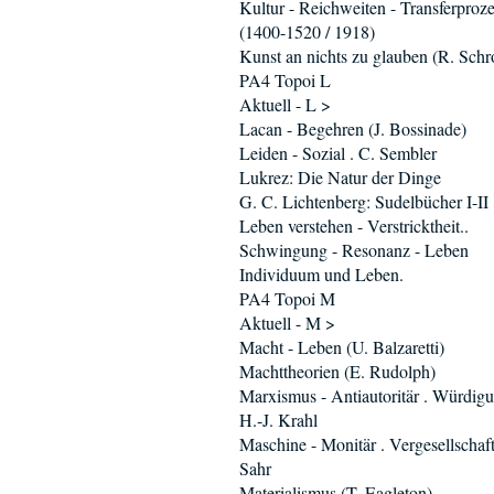
Kultur - Reichweiten - Transferproz
(1400-1520 / 1918)
Kunst an nichts zu glauben (R. Schro
PA4 Topoi L
Aktuell - L >
Lacan - Begehren (J. Bossinade)
Leiden - Sozial . C. Sembler
Lukrez: Die Natur der Dinge
G. C. Lichtenberg: Sudelbücher I-II
Leben verstehen - Verstricktheit..
Schwingung - Resonanz - Leben
Individuum und Leben.
PA4 Topoi M
Aktuell - M >
Macht - Leben (U. Balzaretti)
Machttheorien (E. Rudolph)
Marxismus - Antiautoritär . Würdig
H.-J. Krahl
Maschine - Monitär . Vergesellschaft
Sahr
Materialismus (T. Eagleton)