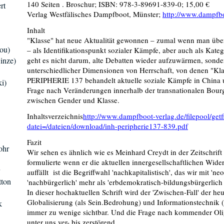
140 Seiten . Broschur; ISBN: 978-3-89691-839-0; 15,00 €
rt
Verlag Westfälisches Dampfboot, Münster;
http://www.dampfbo
Inhalt
"Klasse" hat neue Aktualität gewonnen – zumal wenn man übe
ou)
– als Identifikationspunkt sozialer Kämpfe, aber auch als Kateg
inze)
geht es nicht darum, alte Debatten wieder aufzuwärmen, sond
unterschiedlicher Dimensionen von Herrschaft, von denen "Klasse
PERIPHERIE 137 behandelt aktuelle soziale Kämpfe in China un
i)
Frage nach Veränderungen innerhalb der transnationalen Bourg
zwischen Gender und Klasse.
Inhaltsverzeichnis
http://www.dampfboot-verlag.de/filepool/getf
datei=/dateien/download/inh-peripherie137-839.pdf
Fazit
ohr
Wir sehen es ähnlich wie es Meinhard Creydt in der Zeitschrif
formulierte wenn er die aktuellen innergesellschaftlichen Wide
auffällt ist die Begriffwahl 'nachkapitalistisch', das wir mit 'n
tton
'nachbürgerlich' mehr als 'erbdemokratisch-bildungsbürgerlich
In dieser hochaktuellen Schrift wird der 'Zwischen-Fall' der h
Globalisierung (als Sein.Bedrohung) und Informationstechnik 
k
immer zu wenige sichtbar. Und die Frage nach kommender Oligar
unter uns ver- bis zerstörend.