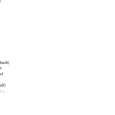
g
.
hardt)
9
el
ulf)
...