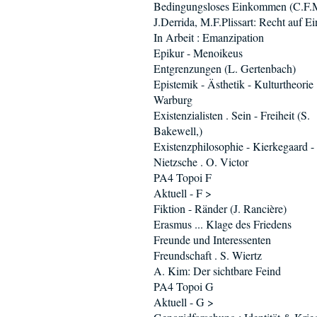
Bedingungsloses Einkommen (C.F.M
J.Derrida, M.F.Plissart: Recht auf Ei
In Arbeit : Emanzipation
Epikur - Menoikeus
Entgrenzungen (L. Gertenbach)
Epistemik - Ästhetik - Kulturtheorie 
Warburg
Existenzialisten . Sein - Freiheit (S.
Bakewell,)
Existenzphilosophie - Kierkegaard -
Nietzsche . O. Victor
PA4 Topoi F
Aktuell - F >
Fiktion - Ränder (J. Rancière)
Erasmus ... Klage des Friedens
Freunde und Interessenten
Freundschaft . S. Wiertz
A. Kim: Der sichtbare Feind
PA4 Topoi G
Aktuell - G >