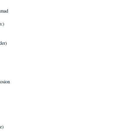
Samad
n:)
der)
posion
e)