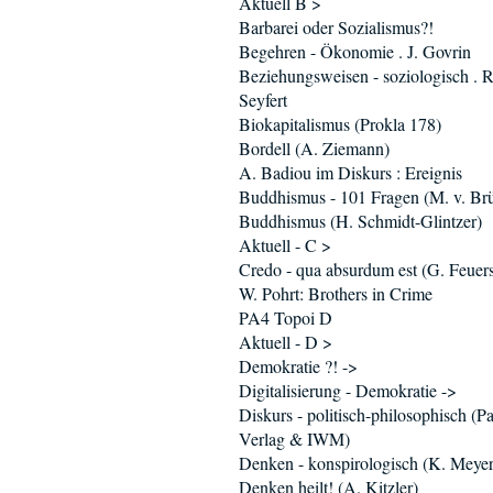
Aktuell B >
Barbarei oder Sozialismus?!
Begehren - Ökonomie . J. Govrin
Beziehungsweisen - soziologisch . R
Seyfert
Biokapitalismus (Prokla 178)
Bordell (A. Ziemann)
A. Badiou im Diskurs : Ereignis
Buddhismus - 101 Fragen (M. v. Br
Buddhismus (H. Schmidt-Glintzer)
Aktuell - C >
Credo - qua absurdum est (G. Feuers
W. Pohrt: Brothers in Crime
PA4 Topoi D
Aktuell - D >
Demokratie ?! ->
Digitalisierung - Demokratie ->
Diskurs - politisch-philosophisch (P
Verlag & IWM)
Denken - konspirologisch (K. Meyer
Denken heilt! (A. Kitzler)