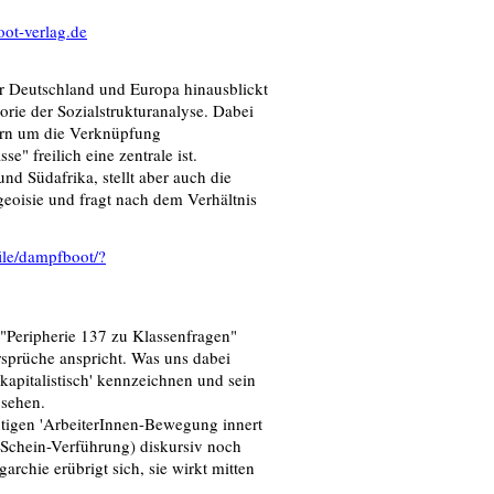
ot-verlag.de
r Deutschland und Europa hinausblickt
orie der Sozialstrukturanalyse. Dabei
ern um die Verknüpfung
" freilich eine zentrale ist.
d Südafrika, stellt aber auch die
eoisie und fragt nach dem Verhältnis
ile/dampfboot/?
t "Peripherie 137 zu Klassenfragen"
rsprüche anspricht. Was uns dabei
eokapitalistisch' kennzeichnen und sein
 sehen.
eutigen 'ArbeiterInnen-Bewegung innert
(Schein-Verführung) diskursiv noch
chie erübrigt sich, sie wirkt mitten