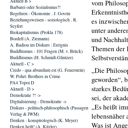
Aktuell B >
vom Philosop
Barbarei oder Sozialismus?!
Erkenntnisth
Begehren - Ökonomie . J. Govrin
Beziehungsweisen - soziologisch . R.
es inzwische
Seyfert
unter andere
Biokapitalismus (Prokla 178)
und Nachhalti
Bordell (A. Ziemann)
A. Badiou im Diskurs : Ereignis
Themen der K
Buddhismus - 101 Fragen (M. v. Brück)
Selbstverstä
Buddhismus (H. Schmidt-Glintzer)
Aktuell - C >
„Die Philoso
Credo - qua absurdum est (G. Feuerstein)
W. Pohrt: Brothers in Crime
geworden“, bi
PA4 Topoi D
starkes Bedür
Aktuell - D >
Demokratie ?! ->
sei, der aka
Digitalisierung - Demokratie ->
„Es heißt im
Diskurs - politisch-philosophisch (Passagen
Verlag & IWM)
lebensnäher 
Denken - konspirologisch (K. Meyer)
Was ist Ange
Denken heilt! (A. Kitzler)