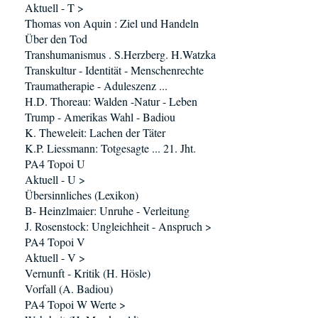
Aktuell - T >
Thomas von Aquin : Ziel und Handeln
Über den Tod
Transhumanismus . S.Herzberg. H.Watzka
Transkultur - Identität - Menschenrechte
Traumatherapie - Aduleszenz ...
H.D. Thoreau: Walden -Natur - Leben
Trump - Amerikas Wahl - Badiou
K. Theweleit: Lachen der Täter
K.P. Liessmann: Totgesagte ... 21. Jht.
PA4 Topoi U
Aktuell - U >
Übersinnliches (Lexikon)
B- Heinzlmaier: Unruhe - Verleitung
J. Rosenstock: Ungleichheit - Anspruch >
PA4 Topoi V
Aktuell - V >
Vernunft - Kritik (H. Hösle)
Vorfall (A. Badiou)
PA4 Topoi W Werte >