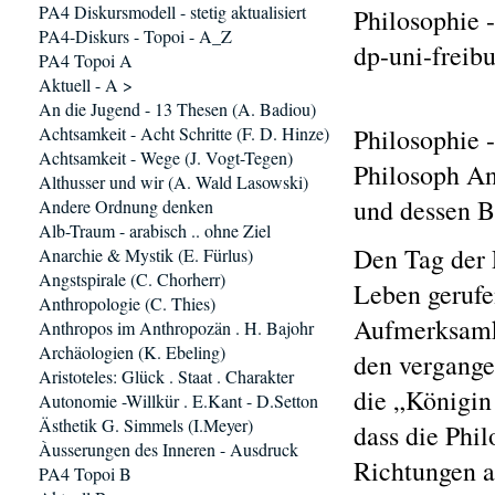
PA4 Diskursmodell - stetig aktualisiert
Philosophie 
PA4-Diskurs - Topoi - A_Z
dp-uni-freib
PA4 Topoi A
Aktuell - A >
An die Jugend - 13 Thesen (A. Badiou)
Achtsamkeit - Acht Schritte (F. D. Hinze)
Philosophie 
Achtsamkeit - Wege (J. Vogt-Tegen)
Philosoph An
Althusser und wir (A. Wald Lasowski)
und dessen B
Andere Ordnung denken
Alb-Traum - arabisch .. ohne Ziel
Den Tag der 
Anarchie & Mystik (E. Fürlus)
Angstspirale (C. Chorherr)
Leben gerufe
Anthropologie (C. Thies)
Aufmerksamke
Anthropos im Anthropozän . H. Bajohr
Archäologien (K. Ebeling)
den vergangen
Aristoteles: Glück . Staat . Charakter
die „Königin 
Autonomie -Willkür . E.Kant - D.Setton
Ästhetik G. Simmels (I.Meyer)
dass die Phil
Àusserungen des Inneren - Ausdruck
Richtungen a
PA4 Topoi B