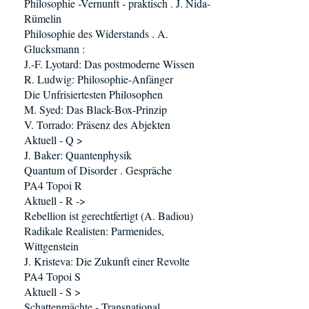
Philosophie -Vernunft - praktisch . J. Nida-
Rümelin
Philosophie des Widerstands . A.
Glucksmann :
J.-F. Lyotard: Das postmoderne Wissen
R. Ludwig: Philosophie-Anfänger
Die Unfrisiertesten Philosophen
M. Syed: Das Black-Box-Prinzip
V. Torrado: Präsenz des Abjekten
Aktuell - Q >
J. Baker: Quantenphysik
Quantum of Disorder . Gespräche
PA4 Topoi R
Aktuell - R ->
Rebellion ist gerechtfertigt (A. Badiou)
Radikale Realisten: Parmenides,
Wittgenstein
J. Kristeva: Die Zukunft einer Revolte
PA4 Topoi S
Aktuell - S >
Schattenmächte - Transnational