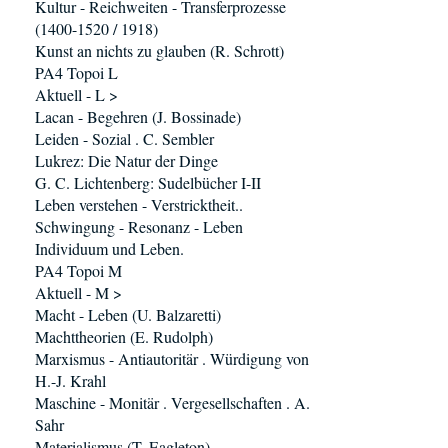
Kultur - Reichweiten - Transferprozesse
(1400-1520 / 1918)
Kunst an nichts zu glauben (R. Schrott)
PA4 Topoi L
Aktuell - L >
Lacan - Begehren (J. Bossinade)
Leiden - Sozial . C. Sembler
Lukrez: Die Natur der Dinge
G. C. Lichtenberg: Sudelbücher I-II
Leben verstehen - Verstricktheit..
Schwingung - Resonanz - Leben
Individuum und Leben.
PA4 Topoi M
Aktuell - M >
Macht - Leben (U. Balzaretti)
Machttheorien (E. Rudolph)
Marxismus - Antiautoritär . Würdigung von
H.-J. Krahl
Maschine - Monitär . Vergesellschaften . A.
Sahr
Materialismus (T. Eagleton)