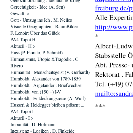
Genozidforschung : Identität & Krieg
freiburg.de/
Gerechtigkeit - Idee (A. Sen)
Gewalt ->
Alle Experti
Gott - Umzug ins Ich . M. Nelles
http://www.p
Visuelle Geographien - RaumBilder
F. Lenoir: Über das Glück
*
PA4 Topoi H
Albert-Ludwi
Aktuell - H >
Hass (P. Fiorato, P. Schmid)
Stabsstelle 
Humanismus, Utopie &Tragödie . C.
Abt. Presse- 
Rivero
Humanität - Menscheitsgeist (V. Gerhardt)
Rektorat . F
Humboldt, Alexander von 1789-1859
Tel. (+49) 0
Humboldt - Argelander : Briefwechsel
Humboldt, von (150.+) I-V
mailto:sandr
Humboldt - Entdeckungsreise (A. Wulf)
Husserl & Heidegger bleiben präsent ...
***
PA4 Topoi I
Aktuell - I >
Impunität . D. Hofmann
Inexistenz - Logiken . D. Finkelde