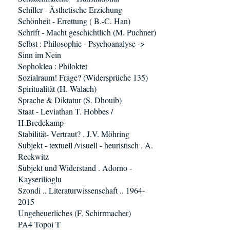
Schiller - Ästhetische Erziehung
Schönheit - Errettung ( B.-C. Han)
Schrift - Macht geschichtlich (M. Puchner)
Selbst : Philosophie - Psychoanalyse ->
Sinn im Nein
Sophoklea : Philoktet
Sozialraum! Frage? (Widersprüche 135)
Spiritualität (H. Walach)
Sprache & Diktatur (S. Dhouib)
Staat - Leviathan T. Hobbes /
H.Bredekamp
Stabilität- Vertraut? . J.V. Möhring
Subjekt - textuell /visuell - heuristisch . A.
Reckwitz
Subjekt und Widerstand . Adorno -
Kayserilioglu
Szondi .. Literaturwissenschaft .. 1964-
2015
Ungeheuerliches (F. Schirrmacher)
PA4 Topoi T