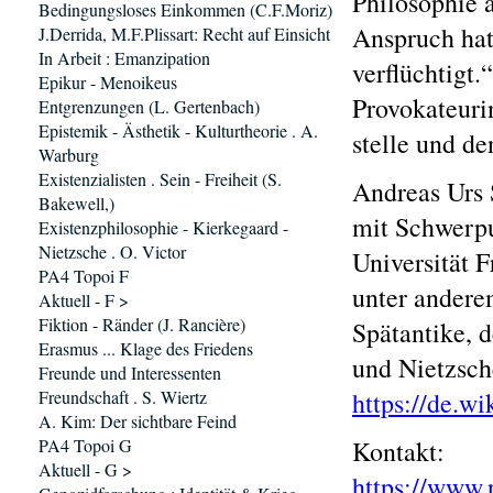
Philosophie 
Bedingungsloses Einkommen (C.F.Moriz)
Anspruch hat
J.Derrida, M.F.Plissart: Recht auf Einsicht
In Arbeit : Emanzipation
verflüchtigt.
Epikur - Menoikeus
Provokateurin
Entgrenzungen (L. Gertenbach)
Epistemik - Ästhetik - Kulturtheorie . A.
stelle und d
Warburg
Existenzialisten . Sein - Freiheit (S.
Andreas Urs 
Bakewell,)
mit Schwerpu
Existenzphilosophie - Kierkegaard -
Nietzsche . O. Victor
Universität 
PA4 Topoi F
unter andere
Aktuell - F >
Fiktion - Ränder (J. Rancière)
Spätantike, 
Erasmus ... Klage des Friedens
und Nietzsch
Freunde und Interessenten
Freundschaft . S. Wiertz
https://de.w
A. Kim: Der sichtbare Feind
PA4 Topoi G
Kontakt:
Aktuell - G >
https://www.p