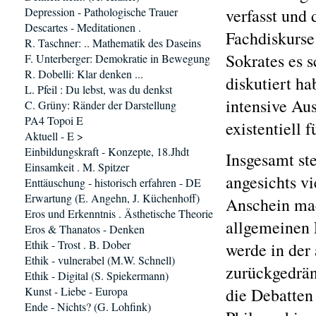
Depression - Pathologische Trauer
verfasst und 
Descartes - Meditationen .
Fachdiskurse
R. Taschner: .. Mathematik des Daseins
Sokrates es 
F. Unterberger: Demokratie in Bewegung
R. Dobelli: Klar denken ...
diskutiert h
L. Pfeil : Du lebst, was du denkst
intensive Au
C. Grüny: Ränder der Darstellung
PA4 Topoi E
existentiell f
Aktuell - E >
Einbildungskraft - Konzepte, 18.Jhdt
Insgesamt ste
Einsamkeit . M. Spitzer
angesichts vi
Enttäuschung - historisch erfahren - DE
Erwartung (E. Angehn, J. Küchenhoff)
Anschein mac
Eros und Erkenntnis . Ästhetische Theorie
allgemeinen 
Eros & Thanatos - Denken
Ethik - Trost . B. Dober
werde in der
Ethik - vulnerabel (M.W. Schnell)
zurückgedrän
Ethik - Digital (S. Spiekermann)
Kunst - Liebe - Europa
die Debatten
Ende - Nichts? (G. Lohfink)