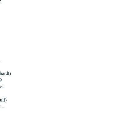
g
.
hardt)
9
el
ulf)
...