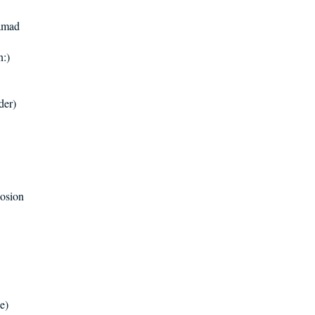
Samad
n:)
der)
posion
e)