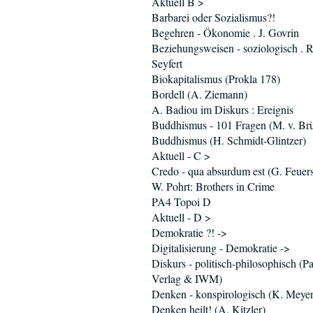
Aktuell B >
Barbarei oder Sozialismus?!
Begehren - Ökonomie . J. Govrin
Beziehungsweisen - soziologisch . R
Seyfert
Biokapitalismus (Prokla 178)
Bordell (A. Ziemann)
A. Badiou im Diskurs : Ereignis
Buddhismus - 101 Fragen (M. v. Br
Buddhismus (H. Schmidt-Glintzer)
Aktuell - C >
Credo - qua absurdum est (G. Feuers
W. Pohrt: Brothers in Crime
PA4 Topoi D
Aktuell - D >
Demokratie ?! ->
Digitalisierung - Demokratie ->
Diskurs - politisch-philosophisch (P
Verlag & IWM)
Denken - konspirologisch (K. Meyer
Denken heilt! (A. Kitzler)