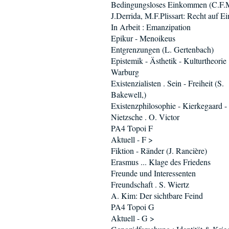
Bedingungsloses Einkommen (C.F.M
J.Derrida, M.F.Plissart: Recht auf Ei
In Arbeit : Emanzipation
Epikur - Menoikeus
Entgrenzungen (L. Gertenbach)
Epistemik - Ästhetik - Kulturtheorie 
Warburg
Existenzialisten . Sein - Freiheit (S.
Bakewell,)
Existenzphilosophie - Kierkegaard -
Nietzsche . O. Victor
PA4 Topoi F
Aktuell - F >
Fiktion - Ränder (J. Rancière)
Erasmus ... Klage des Friedens
Freunde und Interessenten
Freundschaft . S. Wiertz
A. Kim: Der sichtbare Feind
PA4 Topoi G
Aktuell - G >