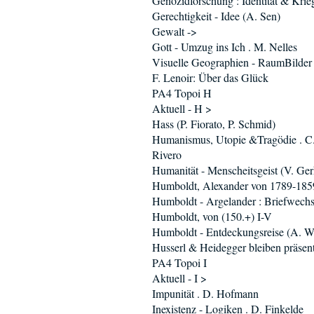
Genozidforschung : Identität & Krie
Gerechtigkeit - Idee (A. Sen)
Gewalt ->
Gott - Umzug ins Ich . M. Nelles
Visuelle Geographien - RaumBilder
F. Lenoir: Über das Glück
PA4 Topoi H
Aktuell - H >
Hass (P. Fiorato, P. Schmid)
Humanismus, Utopie &Tragödie . C
Rivero
Humanität - Menscheitsgeist (V. Ger
Humboldt, Alexander von 1789-185
Humboldt - Argelander : Briefwechs
Humboldt, von (150.+) I-V
Humboldt - Entdeckungsreise (A. W
Husserl & Heidegger bleiben präsent 
PA4 Topoi I
Aktuell - I >
Impunität . D. Hofmann
Inexistenz - Logiken . D. Finkelde