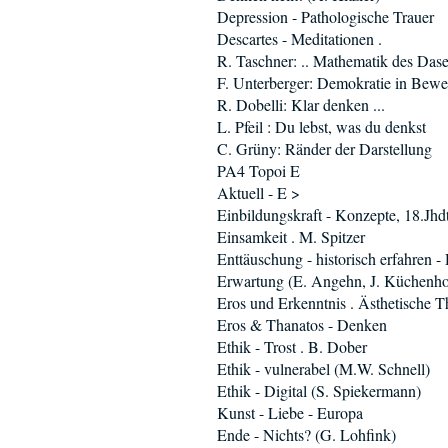
Depression - Pathologische Trauer
Descartes - Meditationen .
R. Taschner: .. Mathematik des Dase
F. Unterberger: Demokratie in Bew
R. Dobelli: Klar denken ...
L. Pfeil : Du lebst, was du denkst
C. Grüny: Ränder der Darstellung
PA4 Topoi E
Aktuell - E >
Einbildungskraft - Konzepte, 18.Jhd
Einsamkeit . M. Spitzer
Enttäuschung - historisch erfahren -
Erwartung (E. Angehn, J. Küchenho
Eros und Erkenntnis . Ästhetische T
Eros & Thanatos - Denken
Ethik - Trost . B. Dober
Ethik - vulnerabel (M.W. Schnell)
Ethik - Digital (S. Spiekermann)
Kunst - Liebe - Europa
Ende - Nichts? (G. Lohfink)