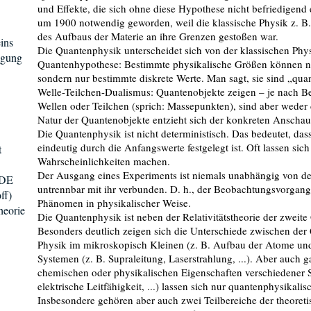
und Effekte, die sich ohne diese Hypothese nicht befriedigend
um 1900 notwendig geworden, weil die klassische Physik z. B.
des Aufbaus der Materie an ihre Grenzen gestoßen war.
ins
Die Quantenphysik unterscheidet sich von der klassischen Phys
egung
Quantenhypothese: Bestimmte physikalische Größen können ni
sondern nur bestimmte diskrete Werte. Man sagt, sie sind „quan
Welle-Teilchen-Dualismus: Quantenobjekte zeigen – je nach B
Wellen oder Teilchen (sprich: Massepunkten), sind aber weder
Natur der Quantenobjekte entzieht sich der konkreten Anscha
Die Quantenphysik ist nicht deterministisch. Das bedeutet, da
eindeutig durch die Anfangswerte festgelegt ist. Oft lassen si
t
Wahrscheinlichkeiten machen.
Der Ausgang eines Experiments ist niemals unabhängig von d
 DE
untrennbar mit ihr verbunden. D. h., der Beobachtungsvorgang
ff)
Phänomen in physikalischer Weise.
heorie
Die Quantenphysik ist neben der Relativitätstheorie der zweit
Besonders deutlich zeigen sich die Unterschiede zwischen der
Physik im mikroskopisch Kleinen (z. B. Aufbau der Atome und
Systemen (z. B. Supraleitung, Laserstrahlung, ...). Aber auch g
chemischen oder physikalischen Eigenschaften verschiedener S
elektrische Leitfähigkeit, ...) lassen sich nur quantenphysikalis
Insbesondere gehören aber auch zwei Teilbereiche der theoret