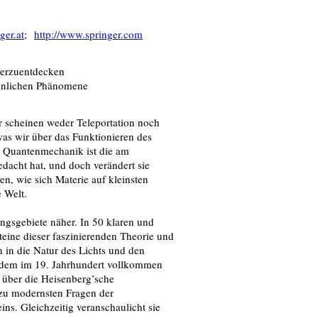
ger.at
;
http://www.springer.com
derzuentdecken
staunlichen Phänomene
hr scheinen weder Teleportation noch
was wir über das Funktionieren des
e Quantenmechanik ist die am
edacht hat, und doch verändert sie
en, wie sich Materie auf kleinsten
 Welt.
ungsgebiete näher. In 50 klaren und
teine dieser faszinierenden Theorie und
n in die Natur des Lichts und den
 dem im 19. Jahrhundert vollkommen
 über die Heisenberg’sche
 zu modernsten Fragen der
s. Gleichzeitig veranschaulicht sie