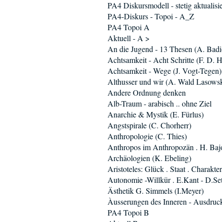
PA4 Diskursmodell - stetig aktualisie
PA4-Diskurs - Topoi - A_Z
PA4 Topoi A
Aktuell - A >
An die Jugend - 13 Thesen (A. Badi
Achtsamkeit - Acht Schritte (F. D. H
Achtsamkeit - Wege (J. Vogt-Tegen)
Althusser und wir (A. Wald Lasowsk
Andere Ordnung denken
Alb-Traum - arabisch .. ohne Ziel
Anarchie & Mystik (E. Fürlus)
Angstspirale (C. Chorherr)
Anthropologie (C. Thies)
Anthropos im Anthropozän . H. Baj
Archäologien (K. Ebeling)
Aristoteles: Glück . Staat . Charakter
Autonomie -Willkür . E.Kant - D.Se
Ästhetik G. Simmels (I.Meyer)
Àusserungen des Inneren - Ausdruc
PA4 Topoi B