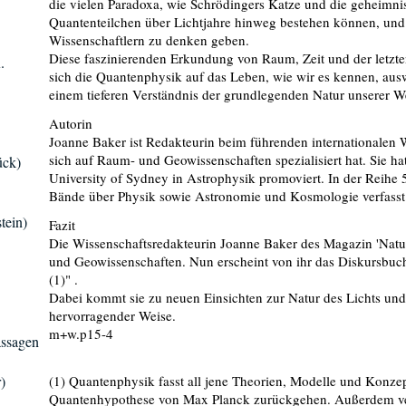
die vielen Paradoxa, wie Schrödingers Katze und die geheimni
Quantenteilchen über Lichtjahre hinweg bestehen können, und
Wissenschaftlern zu denken geben.
Diese faszinierenden Erkundung von Raum, Zeit und der letzt
.
sich die Quantenphysik auf das Leben, wie wir es kennen, ausw
einem tieferen Verständnis der grundlegenden Natur unserer We
Autorin
Joanne Baker ist Redakteurin beim führenden internationalen 
sich auf Raum- und Geowissenschaften spezialisiert hat. Sie ha
ück)
University of Sydney in Astrophysik promoviert. In der Reihe 5
Bände über Physik sowie Astronomie und Kosmologie verfasst
tein)
Fazit
Die Wissenschaftsredakteurin Joanne Baker des Magazin 'Natur
und Geowissenschaften. Nun erscheint von ihr das Diskursbuc
(1)" .
Dabei kommt sie zu neuen Einsichten zur Natur des Lichts u
hervorragender Weise.
m+w.p15-4
assagen
)
(1) Quantenphysik fasst all jene Theorien, Modelle und Konze
Quantenhypothese von Max Planck zurückgehen. Außerdem ve