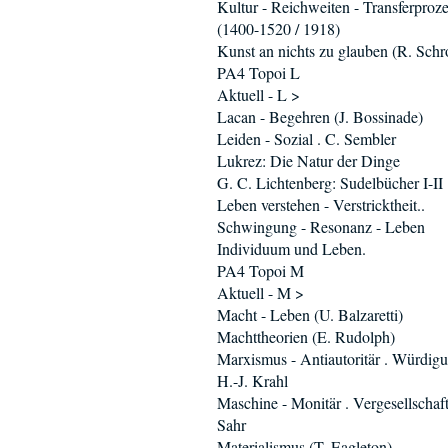
Kultur - Reichweiten - Transferproz
(1400-1520 / 1918)
Kunst an nichts zu glauben (R. Schro
PA4 Topoi L
Aktuell - L >
Lacan - Begehren (J. Bossinade)
Leiden - Sozial . C. Sembler
Lukrez: Die Natur der Dinge
G. C. Lichtenberg: Sudelbücher I-II
Leben verstehen - Verstricktheit..
Schwingung - Resonanz - Leben
Individuum und Leben.
PA4 Topoi M
Aktuell - M >
Macht - Leben (U. Balzaretti)
Machttheorien (E. Rudolph)
Marxismus - Antiautoritär . Würdig
H.-J. Krahl
Maschine - Monitär . Vergesellschaft
Sahr
Materialismus (T. Eagleton)