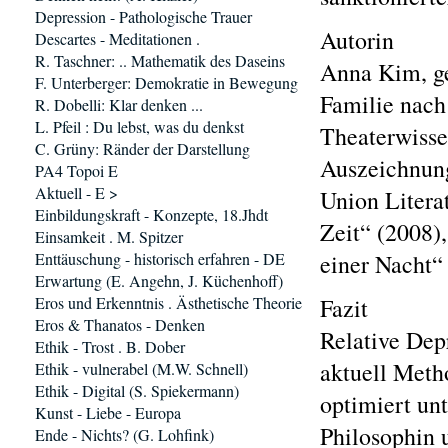
Depression - Pathologische Trauer
Autorin
Descartes - Meditationen .
R. Taschner: .. Mathematik des Daseins
Anna Kim, g
F. Unterberger: Demokratie in Bewegung
Familie nach
R. Dobelli: Klar denken ...
L. Pfeil : Du lebst, was du denkst
Theaterwisse
C. Grüny: Ränder der Darstellung
Auszeichnung
PA4 Topoi E
Aktuell - E >
Union Litera
Einbildungskraft - Konzepte, 18.Jhdt
Zeit“ (2008)
Einsamkeit . M. Spitzer
Enttäuschung - historisch erfahren - DE
einer Nacht“
Erwartung (E. Angehn, J. Küchenhoff)
Eros und Erkenntnis . Ästhetische Theorie
Fazit
Eros & Thanatos - Denken
Relative Depr
Ethik - Trost . B. Dober
aktuell Meth
Ethik - vulnerabel (M.W. Schnell)
Ethik - Digital (S. Spiekermann)
optimiert unt
Kunst - Liebe - Europa
Philosophin 
Ende - Nichts? (G. Lohfink)