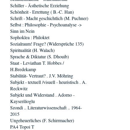
Schiller - Ästhetische Erziehung
Schönheit - Errettung ( B.-C. Han)
Schrift - Macht geschichtlich (M. Puchner)
Selbst : Philosophie - Psychoanalyse ->
Sinn im Nein
Sophoklea : Philoktet
Sozialraum! Frage? (Widersprüche 135)
Spiritualität (H. Walach)
Sprache & Diktatur (S. Dhouib)
Staat - Leviathan T. Hobbes /
H.Bredekamp
Stabilität- Vertraut? . J.V. Möhring
Subjekt - textuell /visuell - heuristisch . A.
Reckwitz
Subjekt und Widerstand . Adorno -
Kayserilioglu
Szondi .. Literaturwissenschaft .. 1964-
2015
Ungeheuerliches (F. Schirrmacher)
PA4 Topoi T