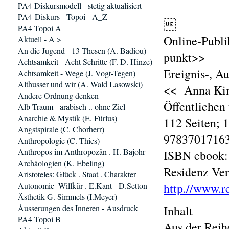
PA4 Diskursmodell - stetig aktualisiert
PA4-Diskurs - Topoi - A_Z

PA4 Topoi A
Online-Publi
Aktuell - A >
An die Jugend - 13 Thesen (A. Badiou)
punkt>>
Achtsamkeit - Acht Schritte (F. D. Hinze)
Ereignis-, A
Achtsamkeit - Wege (J. Vogt-Tegen)
Althusser und wir (A. Wald Lasowski)
<< Anna Kim 
Andere Ordnung denken
Öffentlichen 
Alb-Traum - arabisch .. ohne Ziel
Anarchie & Mystik (E. Fürlus)
112 Seiten;
Angstspirale (C. Chorherr)
97837017163
Anthropologie (C. Thies)
Anthropos im Anthropozän . H. Bajohr
ISBN ebook:
Archäologien (K. Ebeling)
Residenz Ver
Aristoteles: Glück . Staat . Charakter
Autonomie -Willkür . E.Kant - D.Setton
http.//www.r
Ästhetik G. Simmels (I.Meyer)
Àusserungen des Inneren - Ausdruck
Inhalt
PA4 Topoi B
Aus der Reih