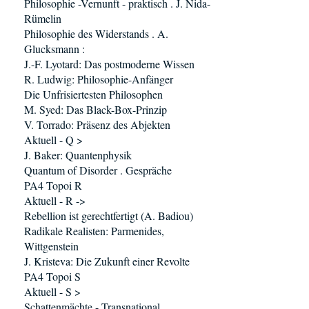
Philosophie -Vernunft - praktisch . J. Nida-
Rümelin
Philosophie des Widerstands . A.
Glucksmann :
J.-F. Lyotard: Das postmoderne Wissen
R. Ludwig: Philosophie-Anfänger
Die Unfrisiertesten Philosophen
M. Syed: Das Black-Box-Prinzip
V. Torrado: Präsenz des Abjekten
Aktuell - Q >
J. Baker: Quantenphysik
Quantum of Disorder . Gespräche
PA4 Topoi R
Aktuell - R ->
Rebellion ist gerechtfertigt (A. Badiou)
Radikale Realisten: Parmenides,
Wittgenstein
J. Kristeva: Die Zukunft einer Revolte
PA4 Topoi S
Aktuell - S >
Schattenmächte - Transnational