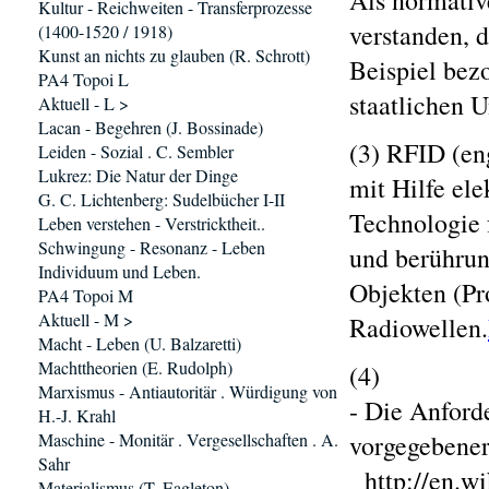
Als normativ
Kultur - Reichweiten - Transferprozesse
verstanden, d
(1400-1520 / 1918)
Kunst an nichts zu glauben (R. Schrott)
Beispiel bez
PA4 Topoi L
staatlichen U
Aktuell - L >
Lacan - Begehren (J. Bossinade)
(3) RFID (eng
Leiden - Sozial . C. Sembler
Lukrez: Die Natur der Dinge
mit Hilfe el
G. C. Lichtenberg: Sudelbücher I-II
Technologie
Leben verstehen - Verstricktheit..
Schwingung - Resonanz - Leben
und berührun
Individuum und Leben.
Objekten (Pr
PA4 Topoi M
Aktuell - M >
Radiowellen.
Macht - Leben (U. Balzaretti)
Machttheorien (E. Rudolph)
(4)
Marxismus - Antiautoritär . Würdigung von
- Die Anford
H.-J. Krahl
Maschine - Monitär . Vergesellschaften . A.
vorgegebener
Sahr
http://en.wi
Materialismus (T. Eagleton)