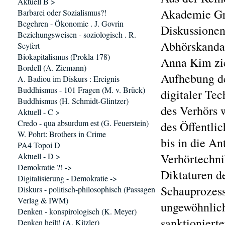
Aktuell B >
Akademie G
Barbarei oder Sozialismus?!
Begehren - Ökonomie . J. Govrin
Diskussionen
Beziehungsweisen - soziologisch . R.
Abhörskandal
Seyfert
Biokapitalismus (Prokla 178)
Anna Kim zie
Bordell (A. Ziemann)
Aufhebung de
A. Badiou im Diskurs : Ereignis
Buddhismus - 101 Fragen (M. v. Brück)
digitaler Tec
Buddhismus (H. Schmidt-Glintzer)
des Verhörs 
Aktuell - C >
Credo - qua absurdum est (G. Feuerstein)
des Öffentli
W. Pohrt: Brothers in Crime
bis in die A
PA4 Topoi D
Aktuell - D >
Verhörtechni
Demokratie ?! ->
Diktaturen d
Digitalisierung - Demokratie ->
Schauprozess
Diskurs - politisch-philosophisch (Passagen
Verlag & IWM)
ungewöhnlich
Denken - konspirologisch (K. Meyer)
sanktionierte
Denken heilt! (A. Kitzler)