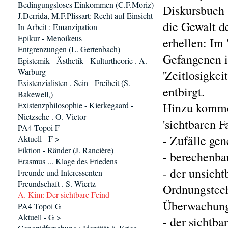
Bedingungsloses Einkommen (C.F.Moriz)
Diskursbuch "
J.Derrida, M.F.Plissart: Recht auf Einsicht
die Gewalt de
In Arbeit : Emanzipation
Epikur - Menoikeus
erhellen: Im 
Entgrenzungen (L. Gertenbach)
Gefangenen i
Epistemik - Ästhetik - Kulturtheorie . A.
Warburg
'Zeitlosigkei
Existenzialisten . Sein - Freiheit (S.
entbirgt.
Bakewell,)
Existenzphilosophie - Kierkegaard -
Hinzu kommen
Nietzsche . O. Victor
'sichtbaren F
PA4 Topoi F
- Zufälle gen
Aktuell - F >
Fiktion - Ränder (J. Rancière)
- berechenba
Erasmus ... Klage des Friedens
- der unsich
Freunde und Interessenten
Freundschaft . S. Wiertz
Ordnungstech
A. Kim: Der sichtbare Feind
Überwachung.
PA4 Topoi G
Aktuell - G >
- der sichtba