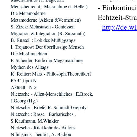
- Einkontinui
Menschenrecht - Massnahme (J. Heller)
Die Metamoderne
Echtzeit-Stra
Metamoderne (Akken &Vermeulen)
http://de.
S. Zizek: Metastasen - Geniessen
Migration & Integration (R. Süssmuth)
B. Russell : Lob des Müßiggangs
I. Trojanow: Der überflüssige Mensch
Die Missbrauchten
F. Scheider: Ende der Megamaschine
Mythen des Alltags
K. Reitter: Marx - Philosoph.Theoretiker?
PA4 Topoi N
Aktuell - N >
Nietzsche - Allzu-Menschliches , E.Brock,
J.Georg (Hg.)
Nietzsche - Briefe, R. Schmidt-Grépály
Nietzsche : Rasse - Barbarisches .
S.Kaufmann, M.Winkler
Nietzsche - Rückkehr des Autors
Nihilismus - heute I, A. Badiou