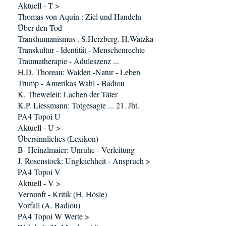
Aktuell - T >
Thomas von Aquin : Ziel und Handeln
Über den Tod
Transhumanismus . S.Herzberg. H.Watzka
Transkultur - Identität - Menschenrechte
Traumatherapie - Aduleszenz ...
H.D. Thoreau: Walden -Natur - Leben
Trump - Amerikas Wahl - Badiou
K. Theweleit: Lachen der Täter
K.P. Liessmann: Totgesagte ... 21. Jht.
PA4 Topoi U
Aktuell - U >
Übersinnliches (Lexikon)
B- Heinzlmaier: Unruhe - Verleitung
J. Rosenstock: Ungleichheit - Anspruch >
PA4 Topoi V
Aktuell - V >
Vernunft - Kritik (H. Hösle)
Vorfall (A. Badiou)
PA4 Topoi W Werte >