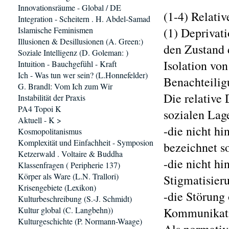
Innovationsräume - Global / DE
(1-4) Relativ
Integration - Scheitern . H. Abdel-Samad
Islamische Feminismen
(1) Deprivati
Illusionen & Desillusionen (A. Green:)
den Zustand 
Soziale Intelligenz (D. Goleman: )
Isolation vo
Intuition - Bauchgefühl - Kraft
Ich - Was tun wer sein? (L.Honnefelder)
Benachteilig
G. Brandl: Vom Ich zum Wir
Die relative 
Instabilität der Praxis
PA4 Topoi K
sozialen Lag
Aktuell - K >
-die nicht h
Kosmopolitanismus
Komplexität und Einfachheit - Symposion
bezeichnet s
Ketzerwald . Voltaire & Buddha
-die nicht hi
Klassenfragen ( Peripherie 137)
Körper als Ware (L.N. Trallori)
Stigmatisier
Krisengebiete (Lexikon)
-die Störung
Kulturbeschreibung (S.-J. Schmidt)
Kultur global (C. Langbehn))
Kommunikatio
Kulturgeschichte (P. Normann-Waage)