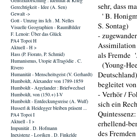
Genozidforschung : Identität & Krieg
sehr, dass m
Gerechtigkeit - Idee (A. Sen)
Gewalt ->
' B. Honigman
Gott - Umzug ins Ich . M. Nelles
S. Sontag)
Visuelle Geographien - RaumBilder
F. Lenoir: Über das Glück
- zugewander
PA4 Topoi H
Assimilation 
Aktuell - H >
als Fremde '
Hass (P. Fiorato, P. Schmid)
Humanismus, Utopie &Tragödie . C.
(Young-Hee K
Rivero
Deutschland) 
Humanität - Menscheitsgeist (V. Gerhardt)
Humboldt, Alexander von 1789-1859
begleitet vo
Humboldt - Argelander : Briefwechsel
- Verhör / Fo
Humboldt, von (150.+) I-V
Humboldt - Entdeckungsreise (A. Wulf)
sich ein Rech
Husserl & Heidegger bleiben präsent ...
Quintessenz: 
PA4 Topoi I
Aktuell - I >
erhellend-be
Impunität . D. Hofmann
des Fremden 
Inexistenz - Logiken . D. Finkelde