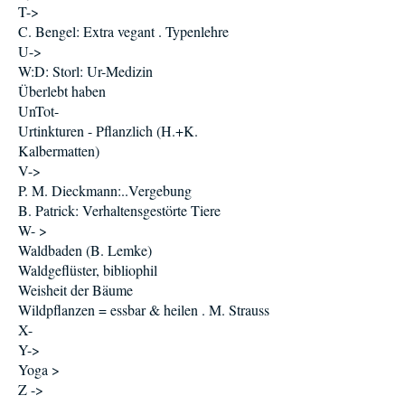
T->
C. Bengel: Extra vegant . Typenlehre
U->
W:D: Storl: Ur-Medizin
Überlebt haben
UnTot-
Urtinkturen - Pflanzlich (H.+K.
Kalbermatten)
V->
P. M. Dieckmann:..Vergebung
B. Patrick: Verhaltensgestörte Tiere
W- >
Waldbaden (B. Lemke)
Waldgeflüster, bibliophil
Weisheit der Bäume
Wildpflanzen = essbar & heilen . M. Strauss
X-
Y->
Yoga >
Z ->