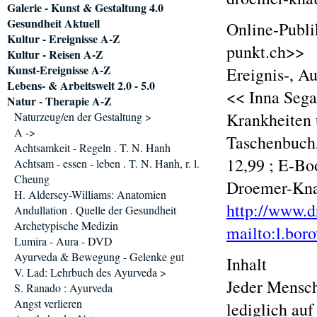
Galerie - Kunst & Gestaltung 4.0
Gesundheit Aktuell
Online-Publi
Kultur - Ereignisse A-Z
punkt.ch>>
Kultur - Reisen A-Z
Kunst-Ereignisse A-Z
Ereignis-, A
Lebens- & Arbeitswelt 2.0 - 5.0
<< Inna Sega
Natur - Therapie A-Z
Krankheiten
Naturzeug/en der Gestaltung >
A ->
Taschenbuch,
Achtsamkeit - Regeln . T. N. Hanh
12,99 ; E-Bo
Achtsam - essen - leben . T. N. Hanh, r. l.
Cheung
Droemer-Kna
H. Aldersey-Williams: Anatomien
http://www.d
Andullation . Quelle der Gesundheit
Archetypische Medizin
mailto:l.bor
Lumira - Aura - DVD
Ayurveda & Bewegung - Gelenke gut
Inhalt
V. Lad: Lehrbuch des Ayurveda >
Jeder Mensch 
S. Ranado : Ayurveda
Angst verlieren
lediglich au