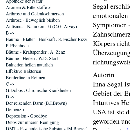
Apotheke der Natur
Segal erschli
Aromen & Bitterstoffe >
Arthrose und Gelenkschmerzen
emotionalen 
Arthrose - Beweglich bleiben
Symptomen – 
Autismus - Naturkontakt (C.G. Arvay)
Zahnschmerzen
B ->
Bäume - Blätter - Heilkraft . S. Fischer-Rizzi,
Körpers rich
P. Ebenhoch
Überzeugunge
Bäume - Kraftspender . A. Zenz
Bäume - Heilen . W.D. Storl
richtungswei
Bakterien heilen natürlich
Effektive Bakterien
Autorin
Borderline in Reimen
Inna Segal is
C ->
G.Dobos : Chronische Krankheiten
Gebiet der E
D ->
Intuitives He
Der reizenden Darm (B.I.Brown)
Demenz >
USA ist sie 
Depression - Goodbye
geworden und
Detox zur inneren Reinigung
DMT - Psychodelische Substanz (M.Berger)