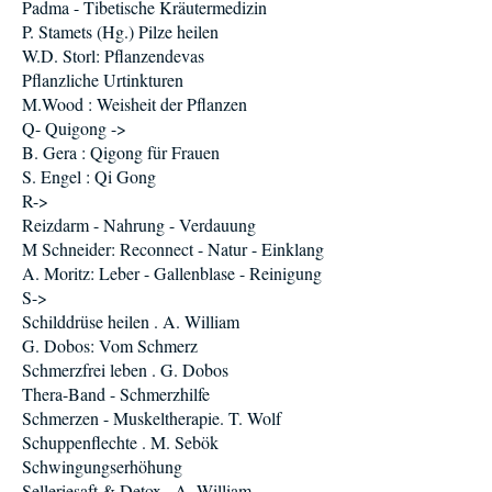
Padma - Tibetische Kräutermedizin
P. Stamets (Hg.) Pilze heilen
W.D. Storl: Pflanzendevas
Pflanzliche Urtinkturen
M.Wood : Weisheit der Pflanzen
Q- Quigong ->
B. Gera : Qigong für Frauen
S. Engel : Qi Gong
R->
Reizdarm - Nahrung - Verdauung
M Schneider: Reconnect - Natur - Einklang
A. Moritz: Leber - Gallenblase - Reinigung
S->
Schilddrüse heilen . A. William
G. Dobos: Vom Schmerz
Schmerzfrei leben . G. Dobos
Thera-Band - Schmerzhilfe
Schmerzen - Muskeltherapie. T. Wolf
Schuppenflechte . M. Sebök
Schwingungserhöhung
Selleriesaft & Detox . A. William