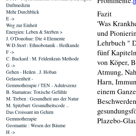
Prominente.
Duftmedizin
Mehr Durchblick
Fazit
E ->
'Was Krankhe
Weg zur Einheit
und Pionieri
Energien: Leben & Sterben >
J. O'Donohue: Die 4 Elemente
Lehrbuch " D
W-D.Storl : Ethnobotanik - Heilkunde
fünf Kapitel
F ->
C. Buckard : M. Feldenkrais Methode
von Köper, B
G ->
Atmung, Nahr
Gehen - Heilen . J. Hoban
Gelassenheit -
Harn, Immun
Gemmotherapie / TEN - Aduleszenz
einem Ganze,
B. Stamateas: Toxische Gefühle
M. Treben : Gesundheit aus der Natur
Beschwerden
M. Spitzbart: Gesundheitscode ..
gesundungsfö
Das Croissant im Gehirn
Gemmotherapie
Plazebo-Glau
Geomantie : Wesen der Bäume
H ->