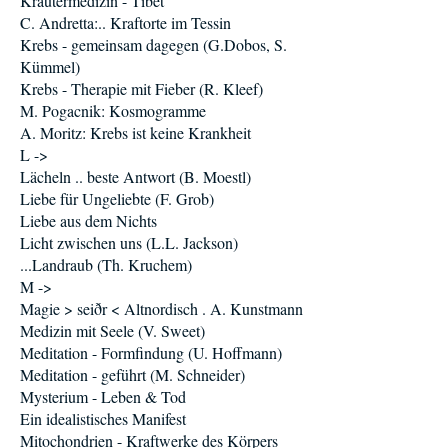
Kräutermedizin - Tibet
C. Andretta:.. Kraftorte im Tessin
Krebs - gemeinsam dagegen (G.Dobos, S.
Kümmel)
Krebs - Therapie mit Fieber (R. Kleef)
M. Pogacnik: Kosmogramme
A. Moritz: Krebs ist keine Krankheit
L ->
Lächeln .. beste Antwort (B. Moestl)
Liebe für Ungeliebte (F. Grob)
Liebe aus dem Nichts
Licht zwischen uns (L.L. Jackson)
...Landraub (Th. Kruchem)
M ->
Magie > seiðr < Altnordisch . A. Kunstmann
Medizin mit Seele (V. Sweet)
Meditation - Formfindung (U. Hoffmann)
Meditation - geführt (M. Schneider)
Mysterium - Leben & Tod
Ein idealistisches Manifest
Mitochondrien - Kraftwerke des Körpers