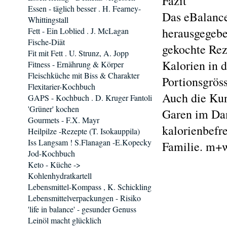
Fazit
Essen - täglich besser . H. Fearney-
Das eBalance
Whittingstall
herausgegebe
Fett - Ein Loblied . J. McLagan
Fische-Diät
gekochte Rez
Fit mit Fett . U. Strunz, A. Jopp
Kalorien in 
Fitness - Ernährung & Körper
Fleischküche mit Biss & Charakter
Portionsgröss
Flexitarier-Kochbuch
Auch die Kun
GAPS - Kochbuch . D. Kruger Fantoli
'Grüner' kochen
Garen im Dam
Gourmets - F.X. Mayr
kalorienbefr
Heilpilze -Rezepte (T. Isokauppila)
Iss Langsam ! S.Flanagan -E.Kopecky
Familie. m+
Jod-Kochbuch
Keto - Küche ->
Kohlenhydratkartell
Lebensmittel-Kompass , K. Schickling
Lebensmittelverpackungen - Risiko
'life in balance' - gesunder Genuss
Leinöl macht glücklich