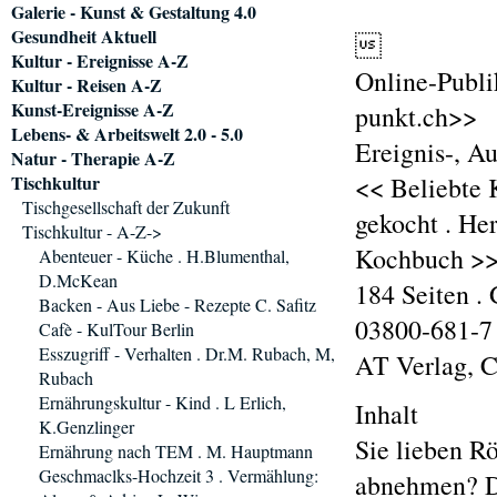
Galerie - Kunst & Gestaltung 4.0
Gesundheit Aktuell

Kultur - Ereignisse A-Z
Online-Publi
Kultur - Reisen A-Z
Kunst-Ereignisse A-Z
punkt.ch>>
Lebens- & Arbeitswelt 2.0 - 5.0
Ereignis-, A
Natur - Therapie A-Z
Tischkultur
<< Beliebte K
Tischgesellschaft der Zukunft
gekocht . He
Tischkultur - A-Z->
Kochbuch >
Abenteuer - Küche . H.Blumenthal,
D.McKean
184 Seiten .
Backen - Aus Liebe - Rezepte C. Safitz
03800-681-7
Cafè - KulTour Berlin
Esszugriff - Verhalten . Dr.M. Rubach, M,
AT Verlag, 
Rubach
Ernährungskultur - Kind . L Erlich,
Inhalt
K.Genzlinger
Sie lieben R
Ernährung nach TEM . M. Hauptmann
Geschmaclks-Hochzeit 3 . Vermählung:
abnehmen? Da