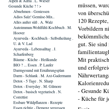
Alpen & Adria . L. Wieser
müssen, wurd
Gesunde Küche ? ! >
Abnehmen - Geniessen
von überschüs
Adios Salz! Gemüse-Mix..
120 Rezepte, 
Alles außer süß . A. Walz
Vorbildern ni
Autoimmun-Wohlfühl-Kochbuch . M.
Hoover
bekömmlicher
Ayurveda - Kochbuch - Selbstheilung .
gut. Sie sin
U. & V. Lad
Ayurveda - Lebensalltag . J.
familientaug
Scharfenberg
Mit praktisc
Bäume - Küche - Heilkunde
BIO ? ... Essen . P. Laufer
und erfolgre
Darmgesund mit Ernährungsplan
Nährwertanga
Darm - Schlank . M. Axt-Gadermann
Detox - 5 Tage . N. Sharp
Kalorienredu
Detox - Everyday . M. Gilmore
- Gesunde K
Detox - basisch vegetarisch . N.
Correttist
- Küche für 
Essbare Wildpflanzen - Rezepte
Essen richtig - Demenz vergessen