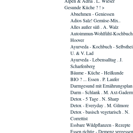
Alpen & Adria . L. Wieser
Gesunde Küche ? ! >
Abnehmen - Geniessen
Adios Salz! Gemüse-Mix..
Alles außer süß . A. Walz
Autoimmun-Wohlfühl-Kochbuch 
Hoover
Ayurveda - Kochbuch - Selbsthei
U. & V. Lad
Ayurveda - Lebensalltag . J.
Scharfenberg
Bäume - Küche - Heilkunde
BIO ? ... Essen . P. Laufer
Darmgesund mit Ernährungsplan
Darm - Schlank . M. Axt-Gader
Detox - 5 Tage . N. Sharp
Detox - Everyday . M. Gilmore
Detox - basisch vegetarisch . N.
Correttist
Essbare Wildpflanzen - Rezepte
Essen richtig - Demenz vergesse