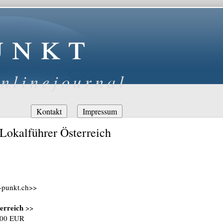
unkt
nlinejournal
Navigation
Kontakt
Impressum
überspringen
 Lokalführer Österreich
r-punkt.ch>>
erreich
>>
0,00 EUR