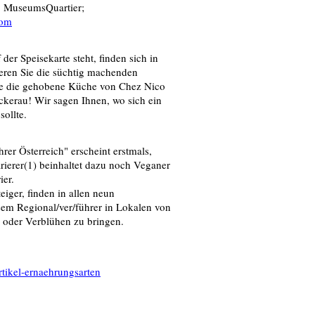
, MuseumsQuartier;
com
der Speisekarte steht, finden sich in
ieren Sie die süchtig machenden
ie die gehobene Küche von Chez Nico
ckerau! Wir sagen Ihnen, wo sich ein
ollte.
hrer Österreich" erscheint erstmals,
ierer(1) beinhaltet dazu noch Veganer
ier.
iger, finden in allen neun
esem Regional/ver/führer in Lokalen von
oder Verblühen zu bringen.
rtikel-ernaehrungsarten