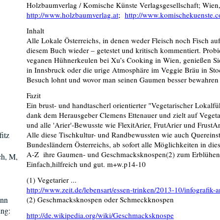
Holzbaumverlag / Komische Künste Verlagsgesellschaft; Wien
http://www.holzbaumverlag.at
;
http://www.komischekuenste.
Inhalt
Alle Lokale Österreichs, in denen weder Fleisch noch Fisch auf 
diesem Buch wieder – getestet und kritisch kommentiert. Prob
veganen Hühnerkeulen bei Xu’s Cooking in Wien, genießen S
in Innsbruck oder die urige Atmosphäre im Veggie Bräu in Sto
Besuch lohnt und wovor man seinen Gaumen besser bewahren s
Fazit
Ein brust- und handtascherl orientierter "Vegetarischer Lokalfü
dank dem Herausgeber Clemens Ettenauer und zielt auf Vegetar
und alle 'Arier'-Bewusste wie FlexitArier, FrutArier und FrustAr
itz
Alle diese Tischkultur- und Randbewussten wie auch Quereinste
Bundesländern Österreichs, ab sofort alle Möglichkeiten in di
A-Z ihre Gaumen- und Geschmacksknospen(2) zum Erblühen 
ch, M,
Einfach,hilfreich und gut. m+w.p14-10
(1) Vegetarier ...
http://www.zeit.de/lebensart/essen-trinken/2013-10/infografik-a
ann
(2) Geschmacksknospen oder Schmeckknospen
ng:
http://de.wikipedia.org/wiki/Geschmacksknospe