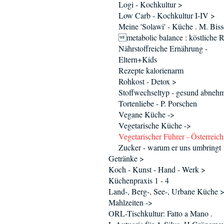
Logi - Kochkultur >
Low Carb - Kochkultur I-IV >
Meine 'Solawi' - Küche . M. Biss
metabolic balance : köstliche 
Nährstoffreiche Ernährung -
Eltern+Kids
Rezepte kalorienarm
Rohkost - Detox >
Stoffwechseltyp - gesund abneh
Tortenliebe - P. Porschen
Vegane Küche ->
Vegetarische Küche ->
Vegetarischer Führer - Österreich
Zucker - warum er uns umbringt
Getränke >
Koch - Kunst - Hand - Werk >
Küchenpraxis 1 - 4
Land-, Berg-, See-, Urbane Küche 
Mahlzeiten ->
ORL-Tischkultur: Fatto a Mano .