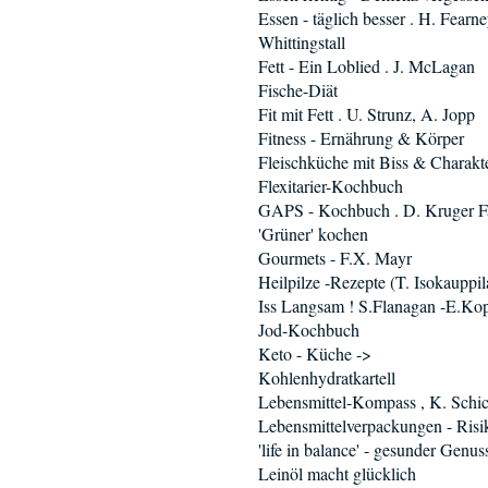
Essen - täglich besser . H. Fearne
Whittingstall
Fett - Ein Loblied . J. McLagan
Fische-Diät
Fit mit Fett . U. Strunz, A. Jopp
Fitness - Ernährung & Körper
Fleischküche mit Biss & Charakt
Flexitarier-Kochbuch
GAPS - Kochbuch . D. Kruger Fa
'Grüner' kochen
Gourmets - F.X. Mayr
Heilpilze -Rezepte (T. Isokauppil
Iss Langsam ! S.Flanagan -E.Ko
Jod-Kochbuch
Keto - Küche ->
Kohlenhydratkartell
Lebensmittel-Kompass , K. Schic
Lebensmittelverpackungen - Risi
'life in balance' - gesunder Genus
Leinöl macht glücklich