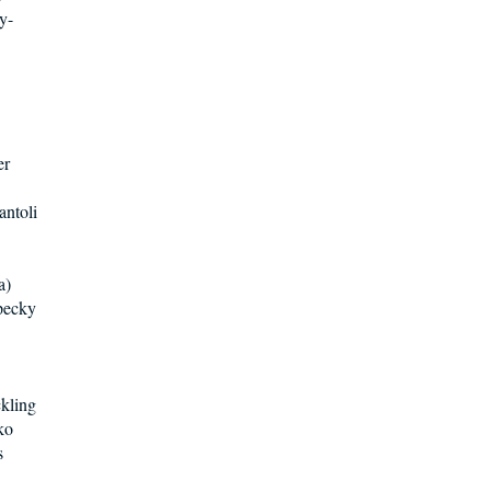
y-
er
ntoli
a)
pecky
kling
ko
s