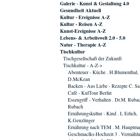
Galerie - Kunst & Gestaltung 4.0
Gesundheit Aktuell
Kultur - Ereignisse A-Z
Kultur - Reisen A-Z
Kunst-Ereignisse A-Z
Lebens- & Arbeitswelt 2.0 - 5.0
Natur - Therapie A-Z
Tischkultur
Tischgesellschaft der Zukunft
Tischkultur - A-Z->
Abenteuer - Küche . H.Blumenthal,
D.McKean
Backen - Aus Liebe - Rezepte C. Saf
Cafè - KulTour Berlin
Esszugriff - Verhalten . Dr.M. Ruba
Rubach
Ernährungskultur - Kind . L Erlich,
K.Genzlinger
Ernährung nach TEM . M. Hauptm
Geschmaclks-Hochzeit 3 . Vermählu