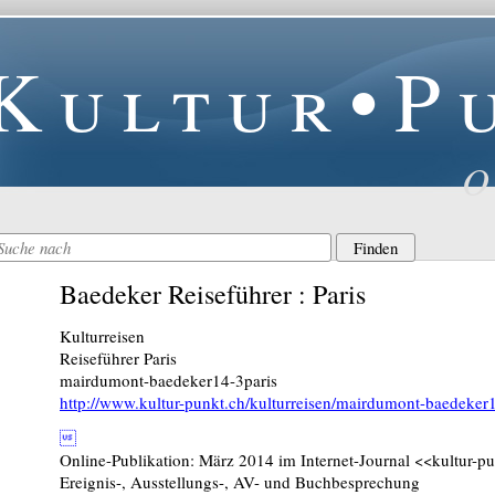
Kultur•P
O
Baedeker Reiseführer : Paris
Kulturreisen
Reiseführer Paris
mairdumont-baedeker14-3paris
http://www.kultur-punkt.ch/kulturreisen/mairdumont-baedeker

Online-Publikation: März 2014 im Internet-Journal <<kultur-p
Ereignis-, Ausstellungs-, AV- und Buchbesprechung