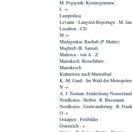
M. Pogacnik: Kosmogramme
L ->
Lampedusa
Levante - Langzeit-Reportage . M. Jan
Lissabon - CD
M ->
Madagaskar. Baobab (P. Maitre)
Maghreb (B. Sansal)
Mallorca - von A - Z
Marrakech -Reiseführer :
Marrakesch
Kulturreise nach Marienbad
K.-M. Gauß . Im Wald der Metropolen
N ->
A. J. Tasman: Entdeckung Neuseeland
Nordkorea - Herbst . R. Bussmann
Nordkorea - Gratwanderung . R. Fran
O ->
Ostalpen - Felsbilder
Österreich - >