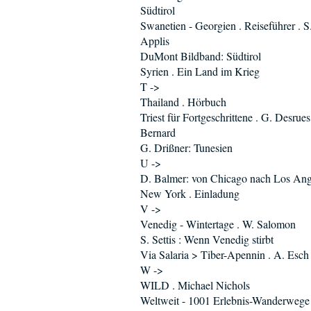
Südtirol
Swanetien - Georgien . Reiseführer . S
Applis
DuMont Bildband: Südtirol
Syrien . Ein Land im Krieg
T ->
Thailand . Hörbuch
Triest für Fortgeschrittene . G. Desrues
Bernard
G. Drißner: Tunesien
U ->
D. Balmer: von Chicago nach Los Ang
New York . Einladung
V ->
Venedig - Wintertage . W. Salomon
S. Settis : Wenn Venedig stirbt
Via Salaria > Tiber-Apennin . A. Esch
W ->
WILD . Michael Nichols
Weltweit - 1001 Erlebnis-Wanderwege