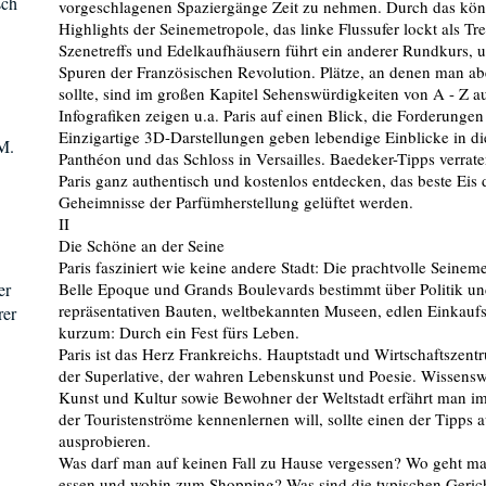
sch
vorgeschlagenen Spaziergänge Zeit zu nehmen. Durch das königl
Highlights der Seinemetropole, das linke Flussufer lockt als Tre
Szenetreffs und Edelkaufhäusern führt ein anderer Rundkurs, 
Spuren der Französischen Revolution. Plätze, an denen man ab
sollte, sind im großen Kapitel Sehenswürdigkeiten von A - Z a
Infografiken zeigen u.a. Paris auf einen Blick, die Forderunge
Einzigartige 3D-Darstellungen geben lebendige Einblicke in d
 M.
Panthéon und das Schloss in Versailles. Baedeker-Tipps verra
Paris ganz authentisch und kostenlos entdecken, das beste Eis
Geheimnisse der Parfümherstellung gelüftet werden.
II
Die Schöne an der Seine
Paris fasziniert wie keine andere Stadt: Die prachtvolle Seineme
er
Belle Epoque und Grands Boulevards bestimmt über Politik und 
repräsentativen Bauten, weltbekannten Museen, edlen Einkaufs
rer
kurzum: Durch ein Fest fürs Leben.
Paris ist das Herz Frankreichs. Hauptstadt und Wirtschaftszent
der Superlative, der wahren Lebenskunst und Poesie. Wissenswe
Kunst und Kultur sowie Bewohner der Weltstadt erfährt man im 
der Touristenströme kennenlernen will, sollte einen der Tipps
ausprobieren.
Was darf man auf keinen Fall zu Hause vergessen? Wo geht ma
essen und wohin zum Shopping? Was sind die typischen Geri