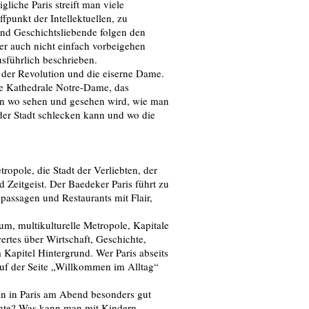
iche Paris streift man viele
ffpunkt der Intellektuellen, zu
und Geschichtsliebende folgen den
er auch nicht einfach vorbeigehen
usführlich beschrieben.
n der Revolution und die eiserne Dame.
ie Kathedrale Notre-Dame, das
ten wo sehen und gesehen wird, wie man
 der Stadt schlecken kann und wo die
tropole, die Stadt der Verliebten, der
Zeitgeist. Der Baedeker Paris führt zu
passagen und Restaurants mit Flair,
rum, multikulturelle Metropole, Kapitale
rtes über Wirtschaft, Geschichte,
Kapitel Hintergrund. Wer Paris abseits
 auf der Seite „Willkommen im Alltag“
n in Paris am Abend besonders gut
chte? Was kann man mit Kindern