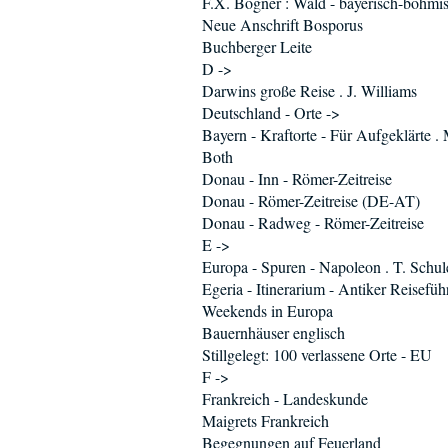
F.X. Bogner : Wald - bayerisch-böhmi
Neue Anschrift Bosporus
Buchberger Leite
D ->
Darwins große Reise . J. Williams
Deutschland - Orte ->
Bayern - Kraftorte - Für Aufgeklärte .
Both
Donau - Inn - Römer-Zeitreise
Donau - Römer-Zeitreise (DE-AT)
Donau - Radweg - Römer-Zeitreise
E ->
Europa - Spuren - Napoleon . T. Schul
Egeria - Itinerarium - Antiker Reisefüh
Weekends in Europa
Bauernhäuser englisch
Stillgelegt: 100 verlassene Orte - EU
F ->
Frankreich - Landeskunde
Maigrets Frankreich
Begegnungen auf Feuerland