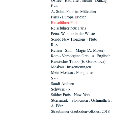
Ostsee - Radreise : Stettin - Danzig
P ->
A. Sohn: Paris im Mittelalter
Paris - Europa Erlesen
Reiseführer Paris
Reiseführer neu: Paris
Petra. Wunder in der Wüste
Sonde New Horizons - Pluto
R ->
Reisen - Sinn - Magie (A. Moser)
Rom - Verborgene Orte . A. Englisch
Russisches Tattoo (E. Gorokhova)
Moskau . Inszenierungen
Mein Moskau . Fotografien
S ->
Saudi-Arabien
Schweiz - >
Städte: Paris - New York
Steiermark - Slowenien . Gehmütlich .
A. Pötz
Straubinger Gäubodenvolksfest 2018