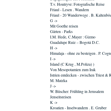
T.v. Houtryve: Fotografische Reise
Friaul - Lesen . Wandern
Friaul - 20 Wanderwege . B. Kaltenbö
G ->
Mit Goethe reisen
Gärten - Parks
I.M. Hede, C.Mayer : Gizmo
Guadalupe Ruiz – Bogotá D.C.
H ->
Himalaja - ohne zu besteigen . P. Cogne
I ->
Island (C Krug , M.Poliza) )
Von Mesopotamien zum Irak
Istrien entdecken - zwischen Triest & R
M. Matzka
J ->
W. Büscher: Frühling in Jerusalem
Jenseitsreisen
K ->
Kroatien - Inselwandern . E. Gruber