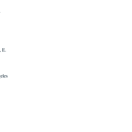
.
, E.
eles