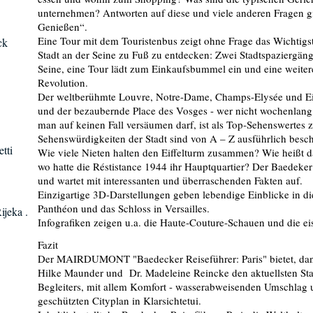
unternehmen? Antworten auf diese und viele anderen Fragen gi
Genießen“.
Eine Tour mit dem Touristenbus zeigt ohne Frage das Wichtigste
ck
Stadt an der Seine zu Fuß zu entdecken: Zwei Stadtspaziergän
Seine, eine Tour lädt zum Einkaufsbummel ein und eine weiter
Revolution.
Der weltberühmte Louvre, Notre-Dame, Champs-Elysée und Ei
und der bezaubernde Place des Vosges - wer nicht wochenlang i
man auf keinen Fall versäumen darf, ist als Top-Sehenswertes 
Sehenswürdigkeiten der Stadt sind von A – Z ausführlich besch
tti
Wie viele Nieten halten den Eiffelturm zusammen? Wie heißt d
wo hatte die Réstistance 1944 ihr Hauptquartier? Der Baedeker 
und wartet mit interessanten und überraschenden Fakten auf.
Einzigartige 3D-Darstellungen geben lebendige Einblicke in d
Panthéon und das Schloss in Versailles.
ijeka .
Infografiken zeigen u.a. die Haute-Couture-Schauen und die e
Fazit
Der MAIRDUMONT "Baedecker Reiseführer: Paris" bietet, da
Hilke Maunder und Dr. Madeleine Reincke den aktuellsten St
Begleiters, mit allem Komfort - wasserabweisenden Umschlag
geschützten Cityplan in Klarsichtetui.