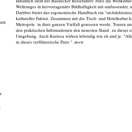
Inhaltlich stellt der Baedecker Reiseführer: Paris die Weltkultur
Weltranges in hervorragender Bildhaftigkeit mit umfassender, u
Darüber bietet das ergonomische Handbuch ein "architektonisc
kultureller Fakten. Zusammen mit der Tisch- und Hotelkultur k
sen
Metropole in ihrer ganzen Vielfalt genossen werde. Touren u
den praktischen Informationen den neuesten Stand zu dieser ei
Umgebung. Auch Kuriosa wirken lebendig wie eh und je. "Allon
in dieses verführerische Paris " .m+w
s
k