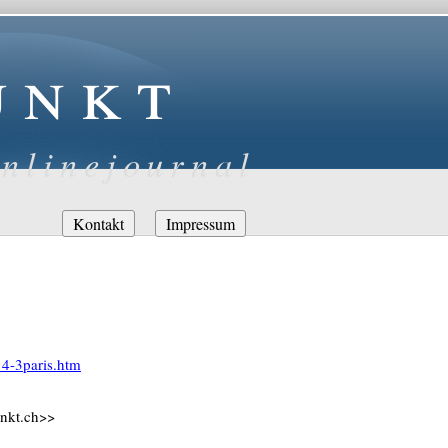
unkt
nlinejournal
Navigation
Kontakt
Impressum
überspringen
14-3paris.htm
unkt.ch>>