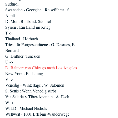
Südtirol
Swanetien - Georgien . Reiseführer . S.
Applis
DuMont Bildband: Südtirol
Syrien . Ein Land im Krieg
T ->
Thailand . Hörbuch
Triest für Fortgeschrittene . G. Desrues, E.
Bernard
G. Drißner: Tunesien
U ->
D. Balmer: von Chicago nach Los Angeles
New York . Einladung
V ->
Venedig - Wintertage . W. Salomon
S. Settis : Wenn Venedig stirbt
Via Salaria > Tiber-Apennin . A. Esch
W ->
WILD . Michael Nichols
Weltweit - 1001 Erlebnis-Wanderwege