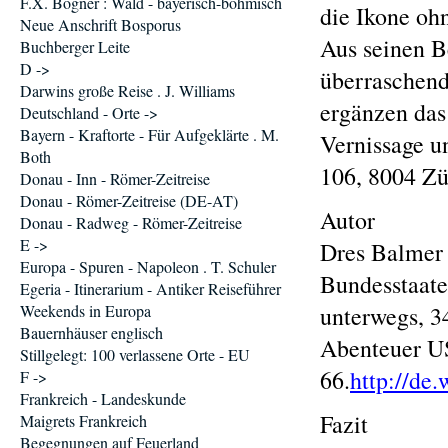
F.X. Bogner : Wald - bayerisch-böhmisch
die Ikone oh
Neue Anschrift Bosporus
Aus seinen B
Buchberger Leite
D ->
überraschend
Darwins große Reise . J. Williams
ergänzen das
Deutschland - Orte ->
Bayern - Kraftorte - Für Aufgeklärte . M.
Vernissage un
Both
106, 8004 Zü
Donau - Inn - Römer-Zeitreise
Donau - Römer-Zeitreise (DE-AT)
Autor
Donau - Radweg - Römer-Zeitreise
E ->
Dres Balmer 
Europa - Spuren - Napoleon . T. Schuler
Bundesstaate
Egeria - Itinerarium - Antiker Reiseführer
Weekends in Europa
unterwegs, 34
Bauernhäuser englisch
Abenteuer US
Stillgelegt: 100 verlassene Orte - EU
66.
http://de
F ->
Frankreich - Landeskunde
Fazit
Maigrets Frankreich
Begegnungen auf Feuerland