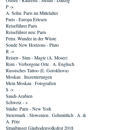
Ostsee - Radreise : Stettin - Danzig
P ->
A. Sohn: Paris im Mittelalter
Paris - Europa Erlesen
Reiseführer Paris
Reiseführer neu: Paris
Petra. Wunder in der Wüste
Sonde New Horizons - Pluto
R ->
Reisen - Sinn - Magie (A. Moser)
Rom - Verborgene Orte . A. Englisch
Russisches Tattoo (E. Gorokhova)
Moskau . Inszenierungen
Mein Moskau . Fotografien
S ->
Saudi-Arabien
Schweiz - >
Städte: Paris - New York
Steiermark - Slowenien . Gehmütlich . A. &
A. Pötz
Straubinger Gäubodenvolksfest 2018