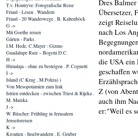
Dres Balmer 
T.v. Houtryve: Fotografische Reise
Übersetzer, 
Friaul - Lesen . Wandern
Friaul - 20 Wanderwege . B. Kaltenböck
zeigt Reisel
G ->
nach Los Ang
Mit Goethe reisen
Gärten - Parks
Begegnungen 
I.M. Hede, C.Mayer : Gizmo
nordamerikan
Guadalupe Ruiz – Bogotá D.C.
H ->
die USA ein 
Himalaja - ohne zu besteigen . P. Cognetti
geschaffen w
I ->
Island (C Krug , M.Poliza) )
Erzählsprac
Von Mesopotamien zum Irak
Z (von Abent
Istrien entdecken - zwischen Triest & Rijeka .
auch ihm Nac
M. Matzka
J ->
er:"Weil es 
W. Büscher: Frühling in Jerusalem
Jenseitsreisen
K ->
Kroatien - Inselwandern . E. Gruber