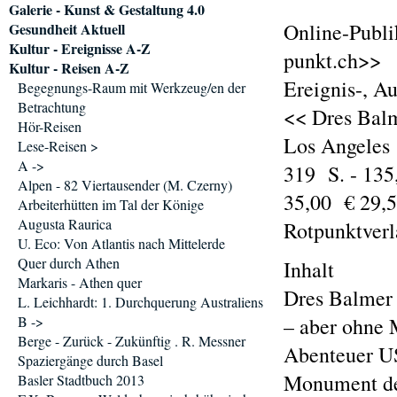
Galerie - Kunst & Gestaltung 4.0
Online-Publi
Gesundheit Aktuell
Kultur - Ereignisse A-Z
punkt.ch>>
Kultur - Reisen A-Z
Ereignis-, A
Begegnungs-Raum mit Werkzeug/en der
Betrachtung
<< Dres Balm
Hör-Reisen
Los Angele
Lese-Reisen >
A ->
319 S. - 135
Alpen - 82 Viertausender (M. Czerny)
35,00 € 29,
Arbeiterhütten im Tal der Könige
Augusta Raurica
Rotpunktver
U. Eco: Von Atlantis nach Mittelerde
Quer durch Athen
Inhalt
Markaris - Athen quer
Dres Balmer 
L. Leichhardt: 1. Durchquerung Australiens
B ->
– aber ohne 
Berge - Zurück - Zukünftig . R. Messner
Abenteuer US
Spaziergänge durch Basel
Monument der
Basler Stadtbuch 2013