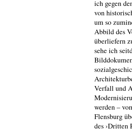
ich gegen de
von historis
um so zumind
Abbild des V
überliefern 
sehe ich seit
Bilddokument
sozialgeschic
Architekturb
Verfall und A
Modernisier
werden – vom
Flensburg üb
des ›Dritten