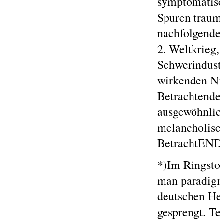
symptomatisc
Spuren traum
nachfolgende
2. Weltkrieg,
Schwerindust
wirkenden Ni
Betrachtenden
ausgewöhnlic
melancholisc
BetrachtEN
*)Im Ringsto
man paradig
deutschen He
gesprengt. Te