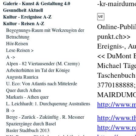
-kr-mairdumo
Galerie - Kunst & Gestaltung 4.0
Gesundheit Aktuell

Kultur - Ereignisse A-Z
Kultur - Reisen A-Z
Online-Publi
Begegnungs-Raum mit Werkzeug/en der
punkt.ch>>
Betrachtung
Hör-Reisen
Ereignis-, A
Lese-Reisen >
<< DuMont B
A ->
Alpen - 82 Viertausender (M. Czerny)
Michael Täge
Arbeiterhütten im Tal der Könige
Taschenbuch:
Augusta Raurica
3770188888;
U. Eco: Von Atlantis nach Mittelerde
Quer durch Athen
MAIRDUMONT
Markaris - Athen quer
http://www.
L. Leichhardt: 1. Durchquerung Australiens
B ->
http://www.
Berge - Zurück - Zukünftig . R. Messner
Spaziergänge durch Basel
http://www.r
Basler Stadtbuch 2013