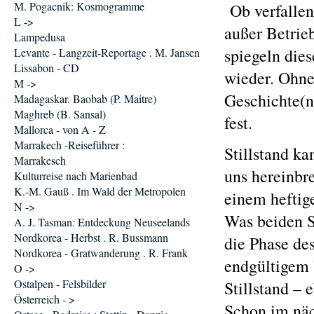
M. Pogacnik: Kosmogramme
Ob verfallen
L ->
außer Betrie
Lampedusa
spiegeln die
Levante - Langzeit-Reportage . M. Jansen
Lissabon - CD
wieder. Ohn
M ->
Geschichte(n
Madagaskar. Baobab (P. Maitre)
Maghreb (B. Sansal)
fest.
Mallorca - von A - Z
Marrakech -Reiseführer :
Stillstand ka
Marrakesch
uns hereinbre
Kulturreise nach Marienbad
K.-M. Gauß . Im Wald der Metropolen
einem heftig
N ->
Was beiden S
A. J. Tasman: Entdeckung Neuseelands
Nordkorea - Herbst . R. Bussmann
die Phase de
Nordkorea - Gratwanderung . R. Frank
endgültigem 
O ->
Ostalpen - Felsbilder
Stillstand –
Österreich - >
Schon im näc