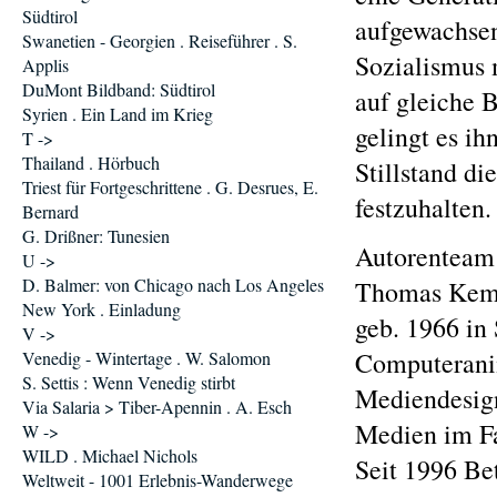
Südtirol
aufgewachsen 
Swanetien - Georgien . Reiseführer . S.
Sozialismus 
Applis
DuMont Bildband: Südtirol
auf gleiche 
Syrien . Ein Land im Krieg
gelingt es ih
T ->
Thailand . Hörbuch
Stillstand d
Triest für Fortgeschrittene . G. Desrues, E.
festzuhalten.
Bernard
G. Drißner: Tunesien
Autorenteam
U ->
D. Balmer: von Chicago nach Los Angeles
Thomas Kemn
New York . Einladung
geb. 1966 in
V ->
Computerani
Venedig - Wintertage . W. Salomon
S. Settis : Wenn Venedig stirbt
Mediendesigne
Via Salaria > Tiber-Apennin . A. Esch
Medien im Fa
W ->
WILD . Michael Nichols
Seit 1996 Be
Weltweit - 1001 Erlebnis-Wanderwege