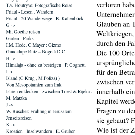
verloren hab
T.v. Houtryve: Fotografische Reise
Friaul - Lesen . Wandern
Unternehmerg
Friaul - 20 Wanderwege . B. Kaltenböck
Glauben an T
G ->
Mit Goethe reisen
Weltkriegen,
Gärten - Parks
durch den Fa
I.M. Hede, C.Mayer : Gizmo
Die 100 Orte
Guadalupe Ruiz – Bogotá D.C.
H ->
ursprüngliche
Himalaja - ohne zu besteigen . P. Cognetti
für den Betr
I ->
Island (C Krug , M.Poliza) )
zwischen ve
Von Mesopotamien zum Irak
innerhalb ei
Istrien entdecken - zwischen Triest & Rijeka .
M. Matzka
Kapitel werd
J ->
Fragen zu d
W. Büscher: Frühling in Jerusalem
Jenseitsreisen
sie gebaut? 
K ->
Wie ist der 
Kroatien - Inselwandern . E. Gruber