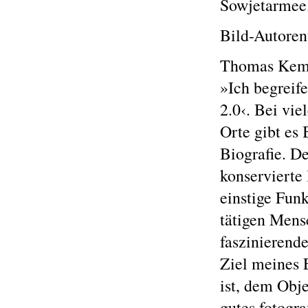
Sowjetarmee
Bild-Autoren
Thomas Kemn
»Ich begreif
2.0‹. Bei vi
Orte gibt es
Biografie. D
konservierte 
einstige Funk
tätigen Mensc
faszinierende
Ziel meines
ist, dem Obj
gutes fotogr