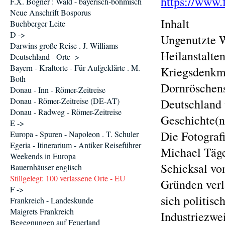
https://www.
F.X. Bogner : Wald - bayerisch-böhmisch
Neue Anschrift Bosporus
Inhalt
Buchberger Leite
D ->
Ungenutzte W
Darwins große Reise . J. Williams
Heilanstalten
Deutschland - Orte ->
Bayern - Kraftorte - Für Aufgeklärte . M.
Kriegsdenkmä
Both
Dornröschen
Donau - Inn - Römer-Zeitreise
Donau - Römer-Zeitreise (DE-AT)
Deutschland 
Donau - Radweg - Römer-Zeitreise
Geschichte(n
E ->
Die Fotograf
Europa - Spuren - Napoleon . T. Schuler
Egeria - Itinerarium - Antiker Reiseführer
Michael Täge
Weekends in Europa
Schicksal vo
Bauernhäuser englisch
Stillgelegt: 100 verlassene Orte - EU
Gründen verl
F ->
sich politis
Frankreich - Landeskunde
Maigrets Frankreich
Industriezwe
Begegnungen auf Feuerland