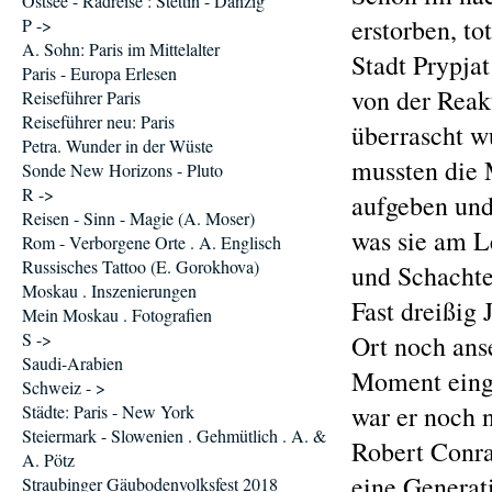
Ostsee - Radreise : Stettin - Danzig
erstorben, to
P ->
A. Sohn: Paris im Mittelalter
Stadt Prypjat
Paris - Europa Erlesen
von der Reak
Reiseführer Paris
Reiseführer neu: Paris
überrascht wu
Petra. Wunder in der Wüste
mussten die 
Sonde New Horizons - Pluto
R ->
aufgeben und 
Reisen - Sinn - Magie (A. Moser)
was sie am L
Rom - Verborgene Orte . A. Englisch
Russisches Tattoo (E. Gorokhova)
und Schachte
Moskau . Inszenierungen
Fast dreißig
Mein Moskau . Fotografien
S ->
Ort noch ans
Saudi-Arabien
Moment einge
Schweiz - >
war er noch 
Städte: Paris - New York
Steiermark - Slowenien . Gehmütlich . A. &
Robert Conr
A. Pötz
eine Generat
Straubinger Gäubodenvolksfest 2018