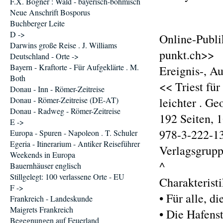
F.X. Bogner : Wald - bayerisch-böhmisch
Neue Anschrift Bosporus
Buchberger Leite
D ->
Online-Publi
Darwins große Reise . J. Williams
punkt.ch>>
Deutschland - Orte ->
Bayern - Kraftorte - Für Aufgeklärte . M.
Ereignis-, A
Both
<< Triest für 
Donau - Inn - Römer-Zeitreise
Donau - Römer-Zeitreise (DE-AT)
leichter . G
Donau - Radweg - Römer-Zeitreise
192 Seiten, 
E ->
978-3-222-13
Europa - Spuren - Napoleon . T. Schuler
Egeria - Itinerarium - Antiker Reiseführer
Verlagsgrupp
Weekends in Europa
^
Bauernhäuser englisch
Stillgelegt: 100 verlassene Orte - EU
Charakterist
F ->
• Für alle, d
Frankreich - Landeskunde
Maigrets Frankreich
• Die Hafenst
Begegnungen auf Feuerland