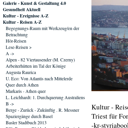
Galerie - Kunst & Gestaltung 4.0
Gesundheit Aktuell
Kultur - Ereignisse A-Z
Kultur - Reisen A-Z
Begegnungs-Raum mit Werkzeug/en der
Betrachtung
Hör-Reisen
Lese-Reisen >
A ->
Alpen - 82 Viertausender (M. Czerny)
Arbeiterhütten im Tal der Könige
Augusta Raurica
U. Eco: Von Atlantis nach Mittelerde
Quer durch Athen
Markaris - Athen quer
L. Leichhardt: 1. Durchquerung Australiens
B ->
Kultur - Rei
Berge - Zurück - Zukünftig . R. Messner
Triest für Fo
Spaziergänge durch Basel
Basler Stadtbuch 2013
-kr-styriaboo