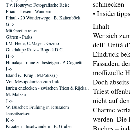
schmecken
T.v. Houtryve: Fotografische Reise
Friaul - Lesen . Wandern
• Insidertip
Friaul - 20 Wanderwege . B. Kaltenböck
G ->
Inhalt
Mit Goethe reisen
Wer sich zum
Gärten - Parks
I.M. Hede, C.Mayer : Gizmo
dell’ Unità d
Guadalupe Ruiz – Bogotá D.C.
Eindruck bek
H ->
Fassaden, de
Himalaja - ohne zu besteigen . P. Cognetti
I ->
inoffizielle 
Island (C Krug , M.Poliza) )
Doch abseits 
Von Mesopotamien zum Irak
Istrien entdecken - zwischen Triest & Rijeka .
Triest offenb
M. Matzka
nicht auf de
J ->
W. Büscher: Frühling in Jerusalem
Charme verlan
Jenseitsreisen
werden. Die B
K ->
Kroatien - Inselwandern . E. Gruber
Buches – inde