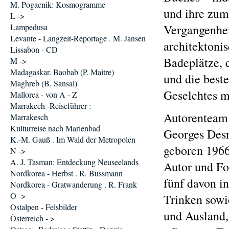
M. Pogacnik: Kosmogramme
und ihre zum
L ->
Lampedusa
Vergangenhei
Levante - Langzeit-Reportage . M. Jansen
architektoni
Lissabon - CD
Badeplätze, 
M ->
Madagaskar. Baobab (P. Maitre)
und die best
Maghreb (B. Sansal)
Geselchtes m
Mallorca - von A - Z
Marrakech -Reiseführer :
Autorenteam
Marrakesch
Kulturreise nach Marienbad
Georges Desr
K.-M. Gauß . Im Wald der Metropolen
geboren 1966 
N ->
A. J. Tasman: Entdeckung Neuseelands
Autor und Fot
Nordkorea - Herbst . R. Bussmann
fünf davon in
Nordkorea - Gratwanderung . R. Frank
O ->
Trinken sowi
Ostalpen - Felsbilder
und Ausland, 
Österreich - >