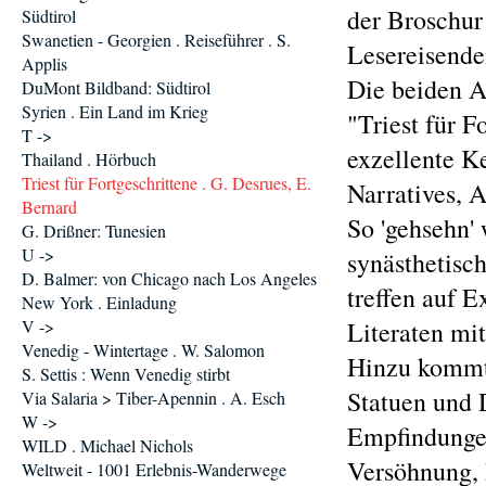
der Broschur
Südtirol
Swanetien - Georgien . Reiseführer . S.
Lesereisende
Applis
Die beiden A
DuMont Bildband: Südtirol
Syrien . Ein Land im Krieg
"Triest für F
T ->
exzellente K
Thailand . Hörbuch
Triest für Fortgeschrittene . G. Desrues, E.
Narratives, A
Bernard
So 'gehsehn' 
G. Drißner: Tunesien
U ->
synästhetisc
D. Balmer: von Chicago nach Los Angeles
treffen auf E
New York . Einladung
V ->
Literaten mit
Venedig - Wintertage . W. Salomon
Hinzu kommt 
S. Settis : Wenn Venedig stirbt
Statuen und
Via Salaria > Tiber-Apennin . A. Esch
W ->
Empfindunge
WILD . Michael Nichols
Versöhnung, 
Weltweit - 1001 Erlebnis-Wanderwege