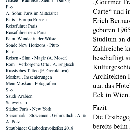
Ostsee - Radreise : Stettin - Danzig
„Gourmet Tra
P ->
Carte“ und i
A. Sohn: Paris im Mittelalter
Erich Bernar
Paris - Europa Erlesen
Reiseführer Paris
geboren 1965,
Reiseführer neu: Paris
Studium an d
Petra. Wunder in der Wüste
Sonde New Horizons - Pluto
Zahlreiche ku
R ->
beschäftigt s
Reisen - Sinn - Magie (A. Moser)
Rom - Verborgene Orte . A. Englisch
Kulturgeschi
Russisches Tattoo (E. Gorokhova)
Architekten 
Moskau . Inszenierungen
Mein Moskau . Fotografien
u.a. das Hote
S ->
Eck in Wien.
Saudi-Arabien
Schweiz - >
Fazit
Städte: Paris - New York
Steiermark - Slowenien . Gehmütlich . A. &
Die Erstbegeg
A. Pötz
bereits beim
Straubinger Gäubodenvolksfest 2018