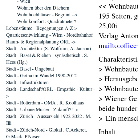
- Wien
<< Wohnbaut
Wohnen über den Dächern
195 Seiten, 
Wohnhochhäuser - Begrünt -->
Wohnkomfort : Quadratmeter?!
25,00i
Lebensräume - Begegnungen A-Z >
Verlag Anton
Quartiersentwicklung - Wien - Nordbahnhof
Raum- & Regionalplanung ORL ->
mailto:offic
Stadt - Architektur (S. Wolfrum, A. Janson)
Stadt - Basel & Riehen - synästhetisch . S.
Charakterist
Hess (Hg.)
> Wohnbaute
Stadt - Basel - Ungebaut
Stadt - Gotha im Wandel 1990-2012
> Herausgebe
Stadt - Infrastrukturen
> Wohnbaute
Stadt - Landschaft/ORL - Empathie - Kultur -
>
> Wiener Ge
Stadt - Rotterdam - OMA . R. Koolhaas
beide hunder
Stadt - Urbane Muster - Zukunft?! ->
Stadt - Zürich - Aussersiehl 1922-2022 . M.
> 'Ein mensc
Illi
Stadt - Zürich-Nord - Glokal . C.Ackeret,
Inhalt
G.Mack, P,Noser