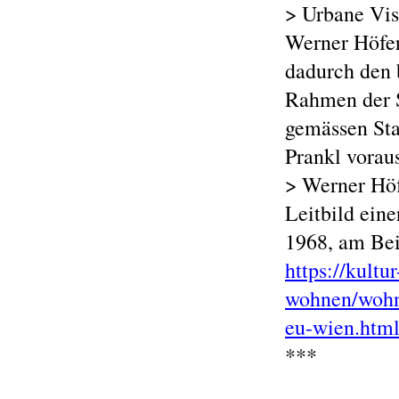
> Urbane Vis
Werner Höfer
dadurch den
Rahmen der Sc
gemässen Sta
Prankl vorau
> Werner Höf
Leitbild ein
1968, am Bei
https://kult
wohnen/wohn
eu-wien.htm
***