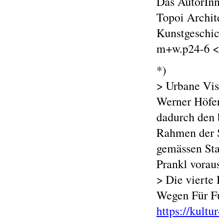
Das AutorIn
Topoi Archit
Kunstgeschic
m+w.p24-6 <
*)
> Urbane Vis
Werner Höfer
dadurch den
Rahmen der Sc
gemässen Sta
Prankl vorau
> Die vierte 
Wegen Für F
https://kult