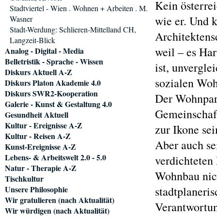
Kein österre
Stadtviertel - Wien . Wohnen + Arbeiten . M.
wie er. Und 
Wasner
Stadt-Werdung: Schlieren-Mittelland CH,
Architektensc
Langzeit-Blick
weil – es Ha
Analog - Digital - Media
Belletristik - Sprache - Wissen
ist, unvergl
Diskurs Aktuell A-Z
sozialen Wo
Diskurs Platon Akademie 4.0
Diskurs SWR2-Kooperation
Der Wohnpar
Galerie - Kunst & Gestaltung 4.0
Gemeinschaf
Gesundheit Aktuell
Kultur - Ereignisse A-Z
zur Ikone se
Kultur - Reisen A-Z
Aber auch se
Kunst-Ereignisse A-Z
Lebens- & Arbeitswelt 2.0 - 5.0
verdichteten
Natur - Therapie A-Z
Wohnbau nich
Tischkultur
Unsere Philosophie
stadtplaneris
Wir gratulieren (nach Aktualität)
Verantwortun
Wir würdigen (nach Aktualität)