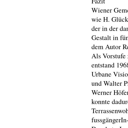
Fazit
Wiener Gemei
wie H. Glück
der in der d
Gestalt in f
dem Autor Re
Als Vorstufe
entstand 196
Urbane Visio
und Walter Pr
Werner Höfer
konnte dadur
Terrassenwo
fussgängerIn-