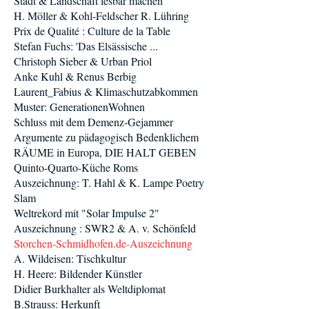
Stadt & Landschaft lesbar machen
H. Möller & Kohl-Feldscher R. Lühring
Prix de Qualité : Culture de la Table
Stefan Fuchs: 'Das Elsässische ...
Christoph Sieber & Urban Priol
Anke Kuhl & Renus Berbig
Laurent_Fabius & Klimaschutzabkommen
Muster: GenerationenWohnen
Schluss mit dem Demenz-Gejammer
Argumente zu pädagogisch Bedenklichem
RÄUME in Europa, DIE HALT GEBEN
Quinto-Quarto-Küche Roms
Auszeichnung: T. Hahl & K. Lampe Poetry
Slam
Weltrekord mit "Solar Impulse 2"
Auszeichnung : SWR2 & A. v. Schönfeld
Storchen-Schmidhofen.de-Auszeichnung
A. Wildeisen: Tischkultur
H. Heere: Bildender Künstler
Didier Burkhalter als Weltdiplomat
B.Strauss: Herkunft