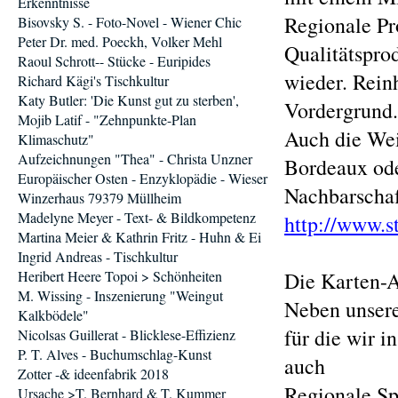
Erkenntnisse
Regionale Pr
Bisovsky S. - Foto-Novel - Wiener Chic
Peter Dr. med. Poeckh, Volker Mehl
Qualitätsprod
Raoul Schrott-- Stücke - Euripides
wieder. Rein
Richard Kägi's Tischkultur
Katy Butler: 'Die Kunst gut zu sterben',
Vordergrund.
Mojib Latif - "Zehnpunkte-Plan
Auch die Wei
Klimaschutz"
Aufzeichnungen "Thea" - Christa Unzner
Bordeaux oder
Europäischer Osten - Enzyklopädie - Wieser
Nachbarschaf
Winzerhaus 79379 Müllheim
Madelyne Meyer - Text- & Bildkompetenz
http://www.
Martina Meier & Kathrin Fritz - Huhn & Ei
Ingrid Andreas - Tischkultur
Heribert Heere Topoi > Schönheiten
Die Karten-A
M. Wissing - Inszenierung "Weingut
Neben unsere
Kalkbödele"
für die wir 
Nicolsas Guillerat - Blicklese-Effizienz
P. T. Alves - Buchumschlag-Kunst
auch
Zotter -& ideenfabrik 2018
Regionale Sp
Ursache >T. Bernhard & T. Kummer