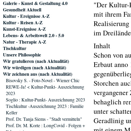
Galerie - Kunst & Gestaltung 4.0
"Der Kultur-
Gesundheit Aktuell
mit ihrem Fa
Kultur - Ereignisse A-Z
Realisierung
Kultur - Reisen A-Z
Kunst-Ereignisse A-Z
im Dreilände
Lebens- & Arbeitswelt 2.0 - 5.0
Natur - Therapie A-Z
Inhalt
Tischkultur
Schon von au
Unsere Philosophie
Wir gratulieren (nach Aktualität)
Erbaut anno 
Wir würdigen (nach Aktualität)
gegenüberlie
Wir zeichnen aus (nach Aktualität)
Bisovsky S. - Foto-Novel - Wiener Chic
Storchen auc
REWE-Ja! < Kultur-Punkt- Auszeichnung
vergangener 
2023
Soglio : Kultur-Punkt- Auszeichnung 2023
behaglich re
Tischkultur -Auszeichnung 2023 : Familie
unter schatt
Keller
Prof. Dr. Tanja Siems - "Stadt vermitteln"
Geradlinig un
Prof. Dr. M. Korte : LongCovid - Folgen +
mit einem Mi