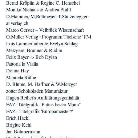
Bernd Kröplin & Regine C. Henschel
Monika Niehaus & Andrea Pfuhl
D.Flammer, M,Rottmeyer, T.Sturzenegger –
at verlag ch
Marco Gerster – Velbrück Wissenschaft
O.Müller Verlag : Programm Titelseite '17-I
Lois Lammerhuber & Evelyn Schlag
Metzgerei Brunner & Rüdlin
Felix Bayer -> Bob Dylan
Fattoria la Vialla
Donna Hay
Manuela Rüthe
D. Blume, M. Haffner & W.Metzger
zotter Schokoladen Manufaktur
Hagen Rether's Aufklärungsgenialität
FAZ -Titelgrafik "Putins bester Mann"
FAZ - Titelgrafik 'Europameister?'
Erich Hackl
Brigitte Kehl
Jan Böhmermann