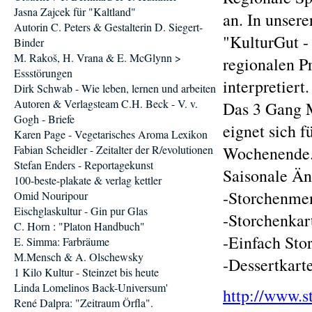
Jasna Zajcek für "Kaltland"
an. In unsere
Autorin C. Peters & Gestalterin D. Siegert-
"KulturGut -
Binder
M. Rakoš, H. Vrana & E. McGlynn >
regionalen P
Essstörungen
interpretiert.
Dirk Schwab - Wie leben, lernen und arbeiten
Autoren & Verlagsteam C.H. Beck - V. v.
Das 3 Gang 
Gogh - Briefe
eignet sich 
Karen Page - Vegetarisches Aroma Lexikon
Fabian Scheidler - Zeitalter der R/evolutionen
Wochenende
Stefan Enders - Reportagekunst
Saisonale Än
100-beste-plakate & verlag kettler
-Storchenme
Omid Nouripour
Eischglaskultur - Gin pur Glas
-Storchenkar
C. Horn : "Platon Handbuch"
-Einfach Sto
E. Simma: Farbräume
M.Mensch & A. Olschewsky
-Dessertkart
1 Kilo Kultur - Steinzet bis heute
Linda Lomelinos Back-Universum'
http://www.s
René Dalpra: "Zeitraum Örfla".