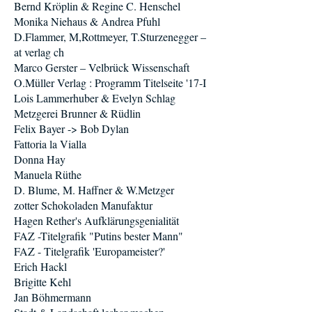
Bernd Kröplin & Regine C. Henschel
Monika Niehaus & Andrea Pfuhl
D.Flammer, M,Rottmeyer, T.Sturzenegger –
at verlag ch
Marco Gerster – Velbrück Wissenschaft
O.Müller Verlag : Programm Titelseite '17-I
Lois Lammerhuber & Evelyn Schlag
Metzgerei Brunner & Rüdlin
Felix Bayer -> Bob Dylan
Fattoria la Vialla
Donna Hay
Manuela Rüthe
D. Blume, M. Haffner & W.Metzger
zotter Schokoladen Manufaktur
Hagen Rether's Aufklärungsgenialität
FAZ -Titelgrafik "Putins bester Mann"
FAZ - Titelgrafik 'Europameister?'
Erich Hackl
Brigitte Kehl
Jan Böhmermann