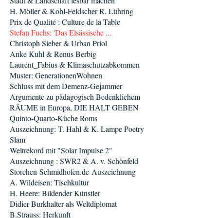
Stadt & Landschaft lesbar machen
H. Möller & Kohl-Feldscher R. Lühring
Prix de Qualité : Culture de la Table
Stefan Fuchs: 'Das Elsässische ...
Christoph Sieber & Urban Priol
Anke Kuhl & Renus Berbig
Laurent_Fabius & Klimaschutzabkommen
Muster: GenerationenWohnen
Schluss mit dem Demenz-Gejammer
Argumente zu pädagogisch Bedenklichem
RÄUME in Europa, DIE HALT GEBEN
Quinto-Quarto-Küche Roms
Auszeichnung: T. Hahl & K. Lampe Poetry
Slam
Weltrekord mit "Solar Impulse 2"
Auszeichnung : SWR2 & A. v. Schönfeld
Storchen-Schmidhofen.de-Auszeichnung
A. Wildeisen: Tischkultur
H. Heere: Bildender Künstler
Didier Burkhalter als Weltdiplomat
B.Strauss: Herkunft