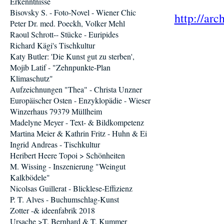
Erkenntnisse
Bisovsky S. - Foto-Novel - Wiener Chic
http://arc
Peter Dr. med. Poeckh, Volker Mehl
Raoul Schrott-- Stücke - Euripides
Richard Kägi's Tischkultur
Katy Butler: 'Die Kunst gut zu sterben',
Mojib Latif - "Zehnpunkte-Plan
Klimaschutz"
Aufzeichnungen "Thea" - Christa Unzner
Europäischer Osten - Enzyklopädie - Wieser
Winzerhaus 79379 Müllheim
Madelyne Meyer - Text- & Bildkompetenz
Martina Meier & Kathrin Fritz - Huhn & Ei
Ingrid Andreas - Tischkultur
Heribert Heere Topoi > Schönheiten
M. Wissing - Inszenierung "Weingut
Kalkbödele"
Nicolsas Guillerat - Blicklese-Effizienz
P. T. Alves - Buchumschlag-Kunst
Zotter -& ideenfabrik 2018
Ursache >T. Bernhard & T. Kummer