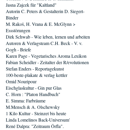
Jasna Zajcek für "Kaltland"
Autorin C. Peters & Gestalterin D. Siegert-
Binder
M. Rakoš, H. Vrana & E. McGlynn >
Essstörungen
Dirk Schwab - Wie leben, lernen und arbeiten
Autoren & Verlagsteam C.H. Beck - V. v.
Gogh - Briefe
Karen Page - Vegetarisches Aroma Lexikon
Fabian Scheidler - Zeitalter der R/evolutionen
Stefan Enders - Reportagekunst
100-beste-plakate & verlag kettler
Omid Nouripour
Eischglaskultur - Gin pur Glas
C. Horn : "Platon Handbuch"
E. Simma: Farbräume
M.Mensch & A. Olschewsky
1 Kilo Kultur - Steinzet bis heute
Linda Lomelinos Back-Universum'
René Dalpra: "Zeitraum Örfla".