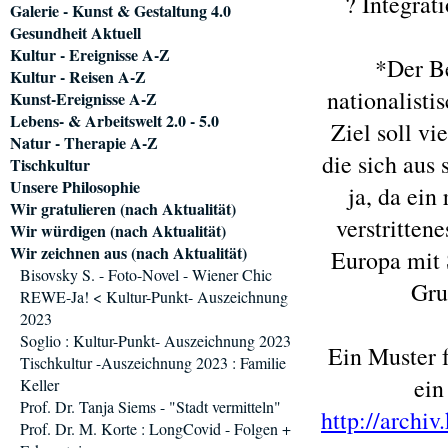
? Integrat
Galerie - Kunst & Gestaltung 4.0
Gesundheit Aktuell
Kultur - Ereignisse A-Z
*Der Be
Kultur - Reisen A-Z
nationalisti
Kunst-Ereignisse A-Z
Lebens- & Arbeitswelt 2.0 - 5.0
Ziel soll v
Natur - Therapie A-Z
die sich aus 
Tischkultur
Unsere Philosophie
ja, da ein
Wir gratulieren (nach Aktualität)
verstritten
Wir würdigen (nach Aktualität)
Wir zeichnen aus (nach Aktualität)
Europa mit
Bisovsky S. - Foto-Novel - Wiener Chic
Gru
REWE-Ja! < Kultur-Punkt- Auszeichnung
2023
Soglio : Kultur-Punkt- Auszeichnung 2023
Ein Muster 
Tischkultur -Auszeichnung 2023 : Familie
ein
Keller
Prof. Dr. Tanja Siems - "Stadt vermitteln"
http://archi
Prof. Dr. M. Korte : LongCovid - Folgen +