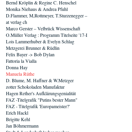
Bernd Kröplin & Regine C. Henschel
Monika Niehaus & Andrea Pfuhl
D.Flammer, M,Rottmeyer, T.Sturzenegger –
at verlag ch
Marco Gerster – Velbrück Wissenschaft
O.Müller Verlag : Programm Titelseite '17-I
Lois Lammerhuber & Evelyn Schlag
Metzgerei Brunner & Rüdlin
Felix Bayer -> Bob Dylan
Fattoria la Vialla
Donna Hay
Manuela Rüthe
D. Blume, M. Haffner & W.Metzger
zotter Schokoladen Manufaktur
Hagen Rether's Aufklärungsgenialität
FAZ -Titelgrafik "Putins bester Mann"
FAZ - Titelgrafik 'Europameister?'
Erich Hackl
Brigitte Kehl
Jan Böhmermann