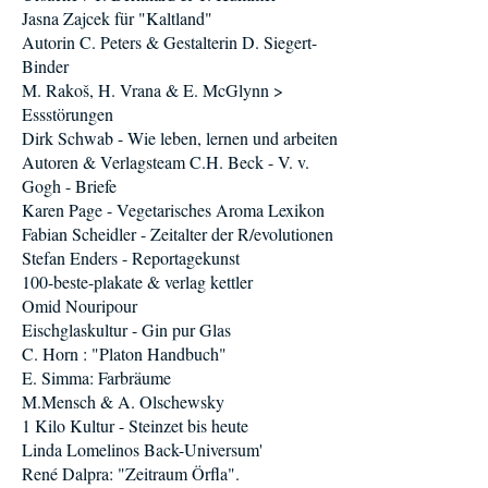
Jasna Zajcek für "Kaltland"
Autorin C. Peters & Gestalterin D. Siegert-
Binder
M. Rakoš, H. Vrana & E. McGlynn >
Essstörungen
Dirk Schwab - Wie leben, lernen und arbeiten
Autoren & Verlagsteam C.H. Beck - V. v.
Gogh - Briefe
Karen Page - Vegetarisches Aroma Lexikon
Fabian Scheidler - Zeitalter der R/evolutionen
Stefan Enders - Reportagekunst
100-beste-plakate & verlag kettler
Omid Nouripour
Eischglaskultur - Gin pur Glas
C. Horn : "Platon Handbuch"
E. Simma: Farbräume
M.Mensch & A. Olschewsky
1 Kilo Kultur - Steinzet bis heute
Linda Lomelinos Back-Universum'
René Dalpra: "Zeitraum Örfla".