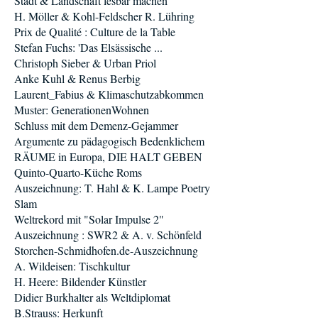
Stadt & Landschaft lesbar machen
H. Möller & Kohl-Feldscher R. Lühring
Prix de Qualité : Culture de la Table
Stefan Fuchs: 'Das Elsässische ...
Christoph Sieber & Urban Priol
Anke Kuhl & Renus Berbig
Laurent_Fabius & Klimaschutzabkommen
Muster: GenerationenWohnen
Schluss mit dem Demenz-Gejammer
Argumente zu pädagogisch Bedenklichem
RÄUME in Europa, DIE HALT GEBEN
Quinto-Quarto-Küche Roms
Auszeichnung: T. Hahl & K. Lampe Poetry
Slam
Weltrekord mit "Solar Impulse 2"
Auszeichnung : SWR2 & A. v. Schönfeld
Storchen-Schmidhofen.de-Auszeichnung
A. Wildeisen: Tischkultur
H. Heere: Bildender Künstler
Didier Burkhalter als Weltdiplomat
B.Strauss: Herkunft