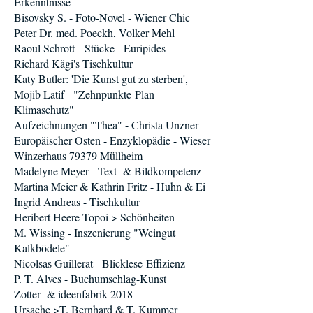
Erkenntnisse
Bisovsky S. - Foto-Novel - Wiener Chic
Peter Dr. med. Poeckh, Volker Mehl
Raoul Schrott-- Stücke - Euripides
Richard Kägi's Tischkultur
Katy Butler: 'Die Kunst gut zu sterben',
Mojib Latif - "Zehnpunkte-Plan
Klimaschutz"
Aufzeichnungen "Thea" - Christa Unzner
Europäischer Osten - Enzyklopädie - Wieser
Winzerhaus 79379 Müllheim
Madelyne Meyer - Text- & Bildkompetenz
Martina Meier & Kathrin Fritz - Huhn & Ei
Ingrid Andreas - Tischkultur
Heribert Heere Topoi > Schönheiten
M. Wissing - Inszenierung "Weingut
Kalkbödele"
Nicolsas Guillerat - Blicklese-Effizienz
P. T. Alves - Buchumschlag-Kunst
Zotter -& ideenfabrik 2018
Ursache >T. Bernhard & T. Kummer