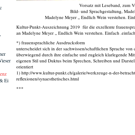
Vorsatz mit Leseband, zum V
c
Bild- und Sprachgestaltung, Mad
Madelyne Meyer „ Endlich Wein verstehen. Einfac
Kultur-Punkt-Auszeichnung 2019 für die exzellente frauenspra
an Madelyne Meyer „ Endlich Wein verstehen. Einfach .einfach 
,
*) frauensprachliche Ausdrucksform
unterscheidet sich in der sachwissen/schaftlichen Sprache vo
ner
überwiegend durch ihre einfache und zugleich klarlegende Mitt
Wieser
eigenen Stil und Duktus beim Sprechen, Schreiben und Darstell
orientiert
1) http://www.kultur-punkt.ch/galerie/werkzeuge-n-der-betracht
tenz
reflexionen/synaesthetisches.html
 & Ei
***