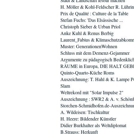
Stadt & Landschaft lesbar machen
H. Möller & Kohl-Feldscher R. Lühri
Prix de Qualité : Culture de la Table
Stefan Fuchs: 'Das Elsässische ...
Christoph Sieber & Urban Priol
Anke Kuhl & Renus Berbig
Laurent_Fabius & Klimaschutzabkom
Muster: GenerationenWohnen
Schluss mit dem Demenz-Gejammer
Argumente zu pädagogisch Bedenkli
RÄUME in Europa, DIE HALT GE
Quinto-Quarto-Küche Roms
Auszeichnung: T. Hahl & K. Lampe P
Slam
Weltrekord mit "Solar Impulse 2"
Auszeichnung : SWR2 & A. v. Schönf
Storchen-Schmidhofen.de-Auszeichnu
A. Wildeisen: Tischkultur
H. Heere: Bildender Künstler
Didier Burkhalter als Weltdiplomat
B.Strauss: Herkunft