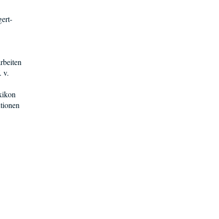
ert-
rbeiten
 v.
xikon
utionen