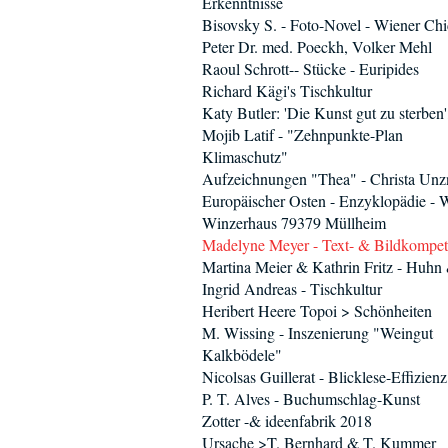
Erkenntnisse
Bisovsky S. - Foto-Novel - Wiener Chi
Peter Dr. med. Poeckh, Volker Mehl
Raoul Schrott-- Stücke - Euripides
Richard Kägi's Tischkultur
Katy Butler: 'Die Kunst gut zu sterben'
Mojib Latif - "Zehnpunkte-Plan
Klimaschutz"
Aufzeichnungen "Thea" - Christa Unz
Europäischer Osten - Enzyklopädie - 
Winzerhaus 79379 Müllheim
Madelyne Meyer - Text- & Bildkompe
Martina Meier & Kathrin Fritz - Huhn
Ingrid Andreas - Tischkultur
Heribert Heere Topoi > Schönheiten
M. Wissing - Inszenierung "Weingut
Kalkbödele"
Nicolsas Guillerat - Blicklese-Effizienz
P. T. Alves - Buchumschlag-Kunst
Zotter -& ideenfabrik 2018
Ursache >T. Bernhard & T. Kummer