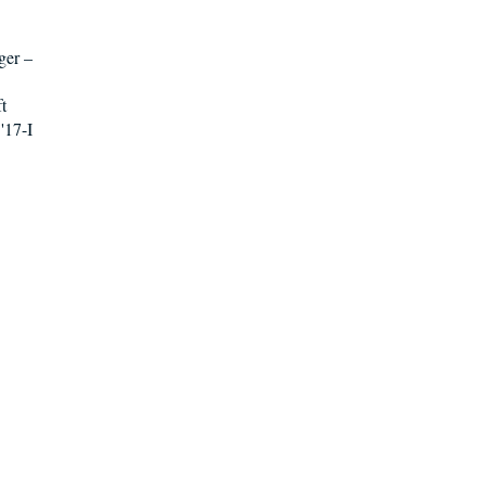
ger –
t
'17-I