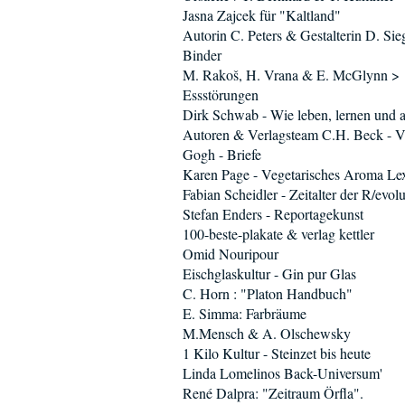
Jasna Zajcek für "Kaltland"
Autorin C. Peters & Gestalterin D. Sieg
Binder
M. Rakoš, H. Vrana & E. McGlynn >
Essstörungen
Dirk Schwab - Wie leben, lernen und a
Autoren & Verlagsteam C.H. Beck - V.
Gogh - Briefe
Karen Page - Vegetarisches Aroma Le
Fabian Scheidler - Zeitalter der R/evol
Stefan Enders - Reportagekunst
100-beste-plakate & verlag kettler
Omid Nouripour
Eischglaskultur - Gin pur Glas
C. Horn : "Platon Handbuch"
E. Simma: Farbräume
M.Mensch & A. Olschewsky
1 Kilo Kultur - Steinzet bis heute
Linda Lomelinos Back-Universum'
René Dalpra: "Zeitraum Örfla".