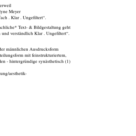
erweil
elyne Meyer
h . Klar . Ungefiltert“.
chliche* Text- & Bildgestaltung geht
und verständlich Klar . Ungefiltert“.
n der männlichen Ausdrucksform
eilungsform mit feinstrukturiertem,
en - hintergründige synästhetisch (1)
ung/aesthetik-