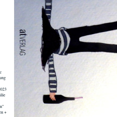
c
nung
2023
ilie
ln"
en +