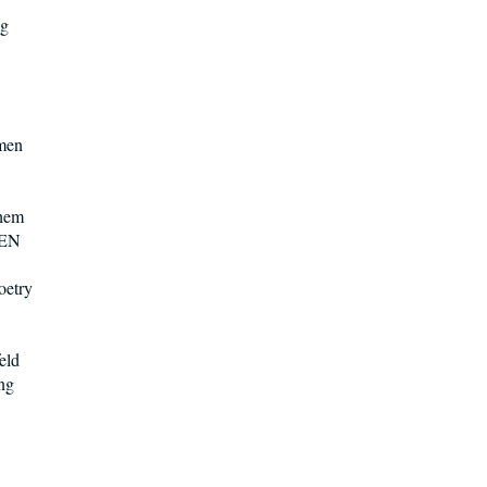
ng
men
chem
BEN
oetry
eld
ng