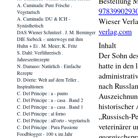
Bestellung 
A. Caminada: Pure Frische .
9783990293
Vegetarisch
A. Caminada: DU & ICH -
Wieser Verla
Synästhetisch
verlag.com
DAS Wiener Schnitzel . J. M. Berninger
DIE Siebeck – unterwegs mit ihm
Inhalt
Huhn + Ei . M. Meier; K. Fritz
S. Dahl: Verführerisch .
Der Sohn des
Jahreszeitrezepte
hatte in den
N. Damaso: Natürlich - Einfache
Rezepte
administrati
D. Dörrie: Welt auf dem Teller .
nach Russlan
Inspiraltionen
C. Del Principe : a - punto
Auszeichnun
C. Del Principe : a - casa . Band 2
historischer
C. Del Principe : a - casa . Band 1
C. Del Principe : al forno
„Russisch-Pe
C. Del Principe : all'orto - vegetarisch
veterinärer 
C. Del Principe : Pura Passione
Foodblogger - 100 x im Jahr
georgischspr