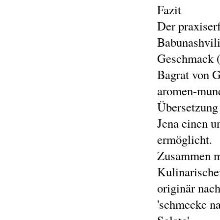
Fazit
Der praxiser
Babunashvili
Geschmack (
Bagrat von G
aromen-mundi
Übersetzung 
Jena einen u
ermöglicht.
Zusammen mi
Kulinarisch
originär nac
'schmecke na