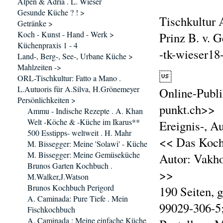
Alpen & Adria . L. Wieser
Gesunde Küche ? ! >
Tischkultur 
Getränke >
Koch - Kunst - Hand - Werk >
Prinz B. v. 
Küchenpraxis 1 - 4
-tk-wieser18
Land-, Berg-, See-, Urbane Küche >
Mahlzeiten ->

ORL-Tischkultur: Fatto a Mano .
L.Autuoris für A.Silva, H.Grönemeyer
Online-Publi
Persönlichkeiten >
punkt.ch>>
Ammu - Indische Rezepte . A. Khan
Welt -Köche & -Küche im Ikarus**
Ereignis-, A
500 Esstipps- weltweit . H. Mahr
<< Das Kochb
M. Bissegger: Meine 'Solawi' - Küche
M. Bissegger: Meine Gemüseküche
Autor: Vakho
Brunos Garten Kochbuch .
>>
M.Walker,J.Watson
Brunos Kochbuch Perigord
190 Seiten, 
A. Caminada: Pure Tiefe . Mein
99029-306-5
Fischkochbuch
A. Caminada : Meine einfache Küche