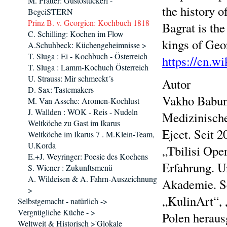
M. Pratter: Gustostückerl -
the history 
BegeiSTERN
Prinz B. v. Georgien: Kochbuch 1818
Bagrat is the
C. Schilling: Kochen im Flow
kings of Geo
A.Schuhbeck: Küchengeheimnisse >
T. Sluga : Ei - Kochbuch - Österreich
https://en.w
T. Sluga : Lamm-Kochuch Österreich
U. Strauss: Mir schmeckt´s
Autor
D. Sax: Tastemakers
Vakho Babuna
M. Van Assche: Aromen-Kochlust
J. Wallden : WOK - Reis - Nudeln
Medizinische 
Weltköche zu Gast im Ikarus
Eject. Seit 
Weltköche im Ikarus 7 . M.Klein-Team,
U.Korda
„Tbilisi Ope
E.+J. Weyringer: Poesie des Kochens
Erfahrung. U
S. Wiener : Zukunftsmenü
A. Wildeisen & A. Fahrn-Auszeichnung
Akademie. Sei
>
„KulinArt“, 
Selbstgemacht - natürlich ->
Vergnügliche Küche - >
Polen herau
Weltweit & Historisch >'Glokale