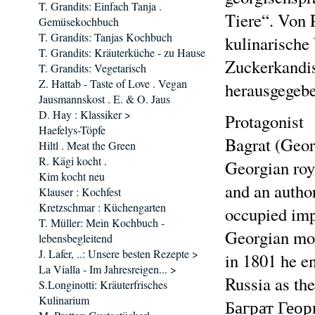
T. Grandits: Einfach Tanja .
Tiere“. Von 
Gemüsekochbuch
T. Grandits: Tanjas Kochbuch
kulinarische
T. Grandits: Kräuterküche - zu Hause
Zuckerkandis
T. Grandits: Vegetarisch
Z. Hattab - Taste of Love . Vegan
herausgegeb
Jausmannskost . E. & O. Jaus
D. Hay : Klassiker >
Protagonist
Haefelys-Töpfe
Bagrat (Geo
Hiltl . Meat the Green
R. Kägi kocht .
Georgian roya
Kim kocht neu
and an autho
Klauser : Kochfest
Kretzschmar : Küchengarten
occupied impo
T. Müller: Mein Kochbuch -
Georgian mon
lebensbegleitend
J. Lafer, ..: Unsere besten Rezepte >
in 1801 he e
La Vialla - Im Jahresreigen... >
Russia as th
S.Longinotti: Kräuterfrisches
Kulinarium
Баграт Георг