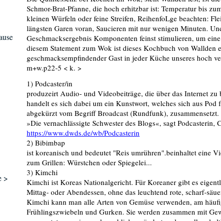
Schmor-Brat-Pfanne, die hoch erhitzbar ist: Temperatur bis zu
kleinen Würfeln oder feine Streifen, ReihenfoLge beachten: Fl
längsten Garen voran, Saucieren mit nur wenigen Minuten. U
ause
Geschmacksergebnis Komponenten feinst stimulieren, um eine
diesem Statement zum Wok ist dieses Kochbuch von Wallden e
geschmacksempfindender Gast in jeder Küche unseres hoch ver
m+w.p22-5 < k. >
1) Podcaster/in
produzeirt Audio- und Videobeiträge, die über das Internet zu
handelt es sich dabei um ein Kunstwort, welches sich aus Pod 
abgekürzt vom Begriff Broadcast (Rundfunk), zusammensetzt.
»Die vernachlässigte Schwester des Blogs«, sagt Podcasterin, 
https://www.dwds.de/wb/Podcasterin
2) Bibimbap
ist koreanisch und bedeutet "Reis umrühren".beinhaltet eine Vi
zum Grillen: Würstchen oder Spiegelei...
3) Kimchi
e >
Kimchi ist Koreas Nationalgericht. Für Koreaner gibt es eigent
Mittag- oder Abendessen, ohne das leuchtend rote, scharf-säue
Kimchi kann man alle Arten von Gemüse verwenden, am häufigs
Frühlingszwiebeln und Gurken. Sie werden zusammen mit Gew