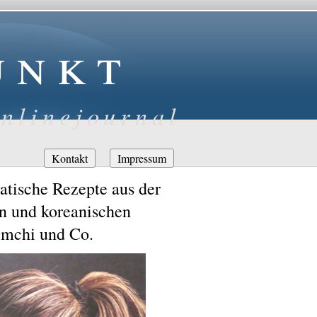
unkt
nlinejournal
Navigation
Kontakt
Impressum
überspringen
atische Rezepte aus der
en und koreanischen
imchi und Co.