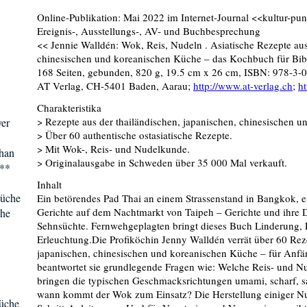
Online-Publikation: Mai 2022 im Internet-Journal <<kultur-pu
Ereignis-, Ausstellungs-, AV- und Buchbesprechung
<< Jennie Walldén: Wok, Reis, Nudeln . Asiatische Rezepte aus
chinesischen und koreanischen Küche – das Kochbuch für Bi
168 Seiten, gebunden, 820 g, 19.5 cm x 26 cm, ISBN: 978-3
>
AT Verlag, CH-5401 Baden, Aarau;
http://www.at-verlag.ch
;
h
Charakteristika
> Rezepte aus der thailändischen, japanischen, chinesischen 
yer
> Über 60 authentische ostasiatische Rezepte.
> Mit Wok-, Reis- und Nudelkunde.
han
> Originalausgabe in Schweden über 35 000 Mal verkauft.
s**
Inhalt
Küche
Ein betörendes Pad Thai an einem Strassenstand in Bangkok, 
Gerichte auf dem Nachtmarkt von Taipeh – Gerichte und ihre
che
Sehnsüchte. Fernwehgeplagten bringt dieses Buch Linderung, 
Erleuchtung.Die Profiköchin Jenny Walldén verrät über 60 Reze
japanischen, chinesischen und koreanischen Küche – für Anfä
beantwortet sie grundlegende Fragen wie: Welche Reis- und Nu
bringen die typischen Geschmacksrichtungen umami, scharf, s
wann kommt der Wok zum Einsatz? Die Herstellung einiger Nudel
üche