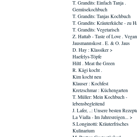
T. Grandits: Einfach Tanja .
Gemüsekochbuch
T. Grandits: Tanjas Kochbuch
T. Grandits: Kräuterküche - zu H
T. Grandits: Vegetarisch
Z. Hattab - Taste of Love . Vegan
Jausmannskost . E. & O. Jaus
D. Hay : Klassiker >
Haefelys-Töpfe
Hiltl . Meat the Green
R. Kägi kocht .
Kim kocht neu
Klauser : Kochfest
Kretzschmar : Küchengarten
T. Müller: Mein Kochbuch -
lebensbegleitend
J. Lafer, ..: Unsere besten Rezept
La Vialla - Im Jahresreigen... >
S.Longinotti: Kräuterfrisches
Kulinarium