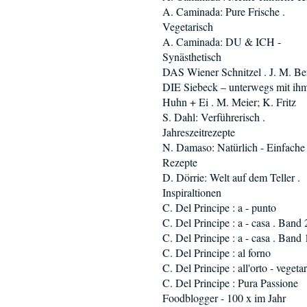
A. Caminada: Pure Frische .
Vegetarisch
A. Caminada: DU & ICH -
Synästhetisch
DAS Wiener Schnitzel . J. M. Be
DIE Siebeck – unterwegs mit ih
Huhn + Ei . M. Meier; K. Fritz
S. Dahl: Verführerisch .
Jahreszeitrezepte
N. Damaso: Natürlich - Einfache
Rezepte
D. Dörrie: Welt auf dem Teller .
Inspiraltionen
C. Del Principe : a - punto
C. Del Principe : a - casa . Band 
C. Del Principe : a - casa . Band 
C. Del Principe : al forno
C. Del Principe : all'orto - vegeta
C. Del Principe : Pura Passione
Foodblogger - 100 x im Jahr