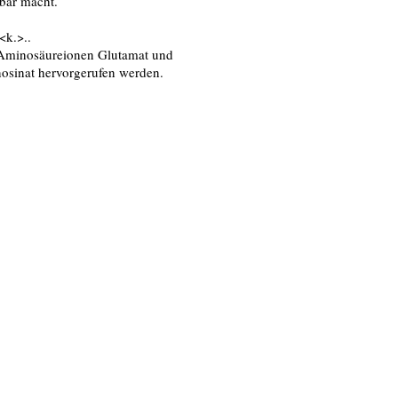
tbar macht.
<k.>..
Aminosäureionen Glutamat und
nosinat hervorgerufen werden.