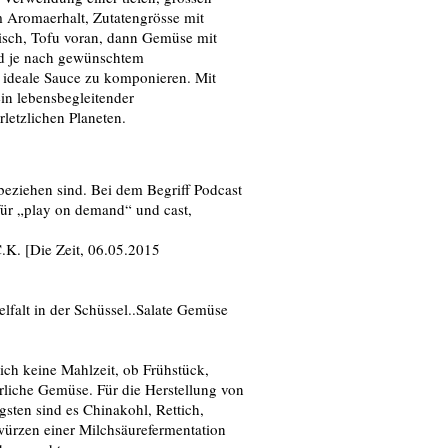
m Aromaerhalt, Zutatengrösse mit
eisch, Tofu voran, dann Gemüse mit
nd je nach gewünschtem
 ideale Sauce zu komponieren. Mit
in lebensbegleitender
letzlichen Planeten.
 beziehen sind. Bei dem Begriff Podcast
für „play on demand“ und cast,
C.K. [Die Zeit, 06.05.2015
elfalt in der Schüssel..Salate Gemüse
lich keine Mahlzeit, ob Frühstück,
rliche Gemüse. Für die Herstellung von
ten sind es Chinakohl, Rettich,
ürzen einer Milchsäurefermentation