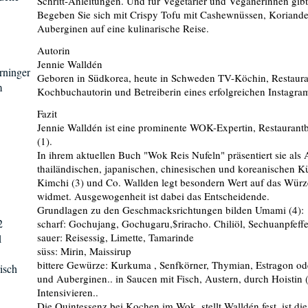
Schritt-Anleitungen. Und für Vegetarier und Veganerinnen gibt
Begeben Sie sich mit Crispy Tofu mit Cashewnüssen, Koriander
Auberginen auf eine kulinarische Reise.
Autorin
Jennie Walldén
rninger
Geboren in Südkorea, heute in Schweden TV-Köchin, Restaurant
m
Kochbuchautorin und Betreiberin eines erfolgreichen Instagra
Fazit
Jennie Walldén ist eine prominente WOK-Expertin, Restaurant
(1).
In ihrem aktuellen Buch "Wok Reis Nufeln" präsentiert sie als 
thailändischen, japanischen, chinesischen und koreanischen 
Kimchi (3) und Co. Wallden legt besondern Wert auf das Würze
widmet. Ausgewogenheit ist dabei das Entscheidende.
Grundlagen zu den Geschmacksrichtungen bilden Umami (4):
2
scharf: Gochujang, Gochugaru,$riracho. Chiliöl, Sechuanpfeffe
sauer: Reisessig, Limette, Tamarinde
1
süss: Mirin, Maissirup
bittere Gewürze: Kurkuma , Senfkörner, Thymian, Estragon ode
risch
und Auberginen.. in Saucen mit Fisch, Austern, durch Hoistin (
Intensivieren..
Die Quintessenz bei Kochen im Wok, stellt Walldén fest, ist di