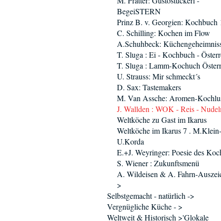
M. Pratter: Gustostückerl -
BegeiSTERN
Prinz B. v. Georgien: Kochbuch
C. Schilling: Kochen im Flow
A.Schuhbeck: Küchengeheimnis
T. Sluga : Ei - Kochbuch - Österr
T. Sluga : Lamm-Kochuch Österr
U. Strauss: Mir schmeckt´s
D. Sax: Tastemakers
M. Van Assche: Aromen-Kochlu
J. Wallden : WOK - Reis - Nudel
Weltköche zu Gast im Ikarus
Weltköche im Ikarus 7 . M.Klein
U.Korda
E.+J. Weyringer: Poesie des Koc
S. Wiener : Zukunftsmenü
A. Wildeisen & A. Fahrn-Ausze
>
Selbstgemacht - natürlich ->
Vergnügliche Küche - >
Weltweit & Historisch >'Glokale