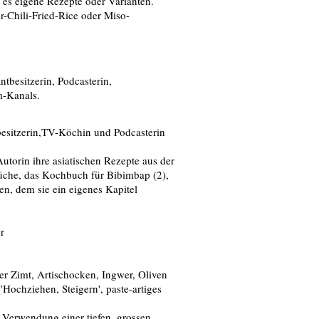
 es eigene Rezepte oder Varianten.
-Chili-Fried-Rice oder Miso-
besitzerin, Podcasterin,
m-Kanals.
besitzerin,TV-Köchin und Podcasterin
Autorin ihre asiatischen Rezepte aus der
Küche, das Kochbuch für Bibimbap (2),
n, dem sie ein eigenes Kapitel
r
r Zimt, Artischocken, Ingwer, Oliven
'Hochziehen, Steigern', paste-artiges
e Verwendung einer tiefen, grossen