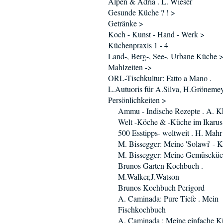
Alpen & Adria . L. Wieser
Gesunde Küche ? ! >
Getränke >
Koch - Kunst - Hand - Werk >
Küchenpraxis 1 - 4
Land-, Berg-, See-, Urbane Küche 
Mahlzeiten ->
ORL-Tischkultur: Fatto a Mano .
L.Autuoris für A.Silva, H.Gröneme
Persönlichkeiten >
Ammu - Indische Rezepte . A. K
Welt -Köche & -Küche im Ikaru
500 Esstipps- weltweit . H. Mahr
M. Bissegger: Meine 'Solawi' - 
M. Bissegger: Meine Gemüsekü
Brunos Garten Kochbuch .
M.Walker,J.Watson
Brunos Kochbuch Perigord
A. Caminada: Pure Tiefe . Mein
Fischkochbuch
A. Caminada : Meine einfache K