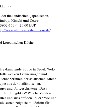
nkt.ch>>
 der thailändischen, japanischen,
bimbap, Kimchi und Co.>>
-03902-157-4, 25,00 EUR
ttp://www.ahrend-medienbuero.de
/
und koreanischen Küche
eine dampfende Suppe in Seoul, Wok-
 Düfte wecken Erinnerungen und
Liebhaberinnen der asiatischen Küche
pte aus der thailändischen,
nger und Fortgeschrittene. Dazu
delsorten gibt es? Welche Zutaten
auer und süss auf den Teller? Wie und
sorten zeigt sie mit Schritt-für-