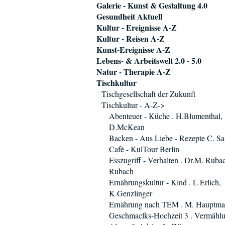
Galerie - Kunst & Gestaltung 4.0
Gesundheit Aktuell
Kultur - Ereignisse A-Z
Kultur - Reisen A-Z
Kunst-Ereignisse A-Z
Lebens- & Arbeitswelt 2.0 - 5.0
Natur - Therapie A-Z
Tischkultur
Tischgesellschaft der Zukunft
Tischkultur - A-Z->
Abenteuer - Küche . H.Blumenthal,
D.McKean
Backen - Aus Liebe - Rezepte C. Saf
Cafè - KulTour Berlin
Esszugriff - Verhalten . Dr.M. Ruba
Rubach
Ernährungskultur - Kind . L Erlich,
K.Genzlinger
Ernährung nach TEM . M. Hauptm
Geschmaclks-Hochzeit 3 . Vermählu