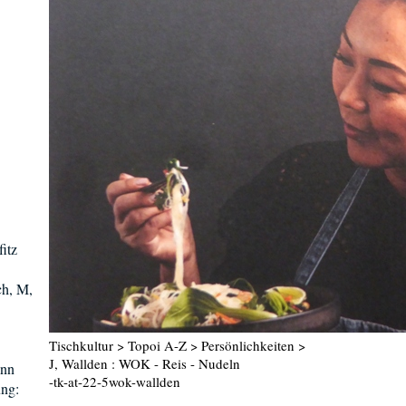
itz
ch, M,
Tischkultur > Topoi A-Z > Persönlichkeiten >
J, Wallden : WOK - Reis - Nudeln
ann
-tk-at-22-5wok-wallden
ng: