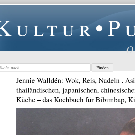
Kultur•P
O
Jennie Walldén: Wok, Reis, Nudeln . Asi
thailändischen, japanischen, chinesisch
Küche – das Kochbuch für Bibimbap, K