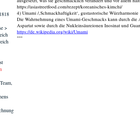
ausgesetzt, was sie geschmacklich verändert und vor allem hal
https://asiastreetfood.com/rezept/koreanisches-kimchi/
4) Umami /‚Schmackhaftigkeit‘, gustastorische Würzharmonie 
 1818
Die Wahrnehmung eines Umami-Geschmacks kann durch die 
Aspartat sowie durch die Nukleinsäureionen Inosinat und Gua
se >
https://de.wikipedia.org/wiki/Umami
eich
"""
eich
st
n
-Team,
hens
ichnung