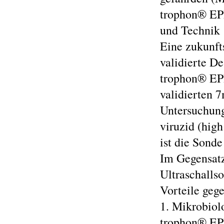
trophon® EPR
und Technik
Eine zukunft
validierte De
trophon® EPR
validierten 
Untersuchung
viruzid (high
ist die Sonde
Im Gegensatz
Ultraschalls
Vorteile geg
1. Mikrobio
trophon® EPR