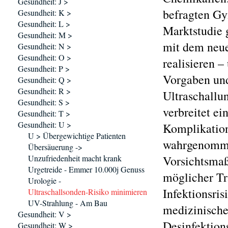
Gesundheit: J >
befragten G
Gesundheit: K >
Gesundheit: L >
Marktstudie g
Gesundheit: M >
mit dem neue
Gesundheit: N >
Gesundheit: O >
realisieren –
Gesundheit: P >
Vorgaben und
Gesundheit: Q >
Gesundheit: R >
Ultraschallu
Gesundheit: S >
verbreitet e
Gesundheit: T >
Gesundheit: U >
Komplikation
U > Übergewichtige Patienten
wahrgenommen
Übersäuerung ->
Unzufriedenheit macht krank
Vorsichtsmaß
Urgetreide - Emmer 10.000j Genuss
möglicher Tr
Urologie -
Infektionsris
Ultraschallsonden-Risiko minimieren
UV-Strahlung - Am Bau
medizinische
Gesundheit: V >
Desinfektion
Gesundheit: W >