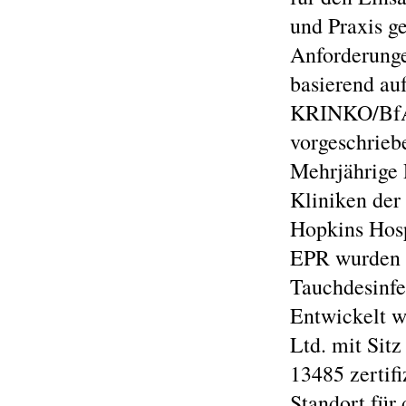
und Praxis ge
Anforderunge
basierend au
KRINKO/BfAr
vorgeschrieb
Mehrjährige 
Kliniken der
Hopkins Hosp
EPR wurden i
Tauchdesinfe
Entwickelt w
Ltd. mit Sit
13485 zertifi
Standort für