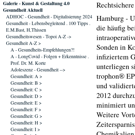
Galerie - Kunst & Gestaltung 4.0
Rechtsichere
Gesundheit Aktuell
ADHOC - Gesundheit - Digitalisierung 2024
Hamburg - Ul
Gesundheit - Lebensbegleitend . 100 Tipps .
die häufig be
E.M.Bast, H,Thissen
intraoperati
Gesundheitswesen - Topoi A-Z ->
Gesundheit A-Z >
Sonden in Ko
A - Gesundheits-Empfehlungen?!
infiziertem 
A - LongCovid - Folgen + Erkenntnisse .
Prof. Dr. M. Korte
unterliegen s
Adoleszenz - Gesundheit -->
trophon® EPR 
Gesundheit: A >
Gesundheit: B >
und validier
Gesundheit: C >
2012 durchzu
Gesundheit: D >
Gesundheit: E >
minimiert un
Gesundheit: F >
Weitere Vort
Gesundheit: G >
Gesundheit: H >
Zeitersparni
Gesundheit: I >
Chemikalien.