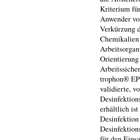
Kriterium fü
Anwender von
Verkürzung d
Chemikalien 
Arbeitsorgan
Orientierung
Arbeitssicher
trophon® EPR
validierte, v
Desinfektion
erhältlich is
Desinfektion
Desinfektion
für den Eins