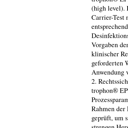
(high level)
Carrier-Test
entsprechend
Desinfektion
Vorgaben der 
klinischer R
geforderten 
Anwendung vo
2. Rechtssic
trophon® EPR 
Prozessparam
Rahmen der B
geprüft, um s
strengen Hers