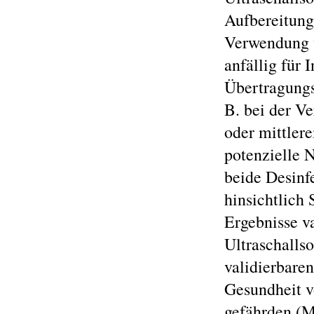
Aufbereitung
Verwendung v
anfällig für 
Übertragungs
B. bei der V
oder mittle
potenzielle 
beide Desinf
hinsichtlich 
Ergebnisse va
Ultraschalls
validierbare
Gesundheit v
gefährden (M