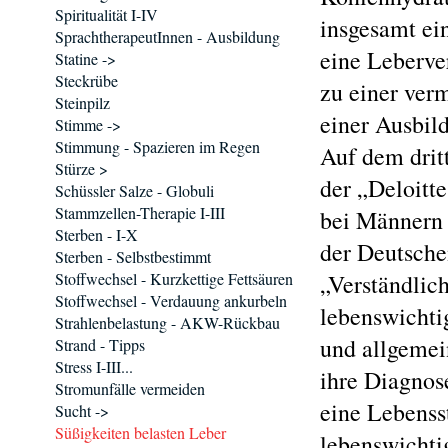
Spiritualität I-IV
insgesamt ei
SprachtherapeutInnen - Ausbildung
eine Leberver
Statine ->
Steckrübe
zu einer ver
Steinpilz
einer Ausbil
Stimme ->
Stimmung - Spazieren im Regen
Auf dem dritt
Stürze >
der „Deloitt
Schüssler Salze - Globuli
Stammzellen-Therapie I-III
bei Männern 
Sterben - I-X
der Deutsche
Sterben - Selbstbestimmt
Stoffwechsel - Kurzkettige Fettsäuren
„Verständlic
Stoffwechsel - Verdauung ankurbeln
lebenswichti
Strahlenbelastung - AKW-Rückbau
und allgemei
Strand - Tipps
Stress I-III...
ihre Diagnos
Stromunfälle vermeiden
eine Lebenss
Sucht ->
Süßigkeiten belasten Leber
lebenswichti