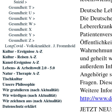
Suizid >
Gesundheit: T >
Deutsche Leb
Gesundheit: U >
Die Deutsche 
Gesundheit: V >
Gesundheit: W >
Lebererkrank
Gesundheit: X
Patientenver
Gesundheit: Y >
Gesundheit: Z >
Öffentlichkei
LongCovid - Volkskrankheit . J. Frommhold
Wahrnehmung 
Kultur - Ereignisse A-Z
Kultur - Reisen A-Z
und geheilt 
Kunst-Ereignisse A-Z
außerdem Inf
Lebens- & Arbeitswelt 2.0 - 5.0
Angehörige s
Natur - Therapie A-Z
Tischkultur
Fragen. Diese
Unsere Philosophie
Weitere Info
Wir gratulieren (nach Aktualität)
Wir würdigen (nach Aktualität)
http://www.d
Wir zeichnen aus (nach Aktualität)
Datenschutz erklärt
JETZT NEU: 