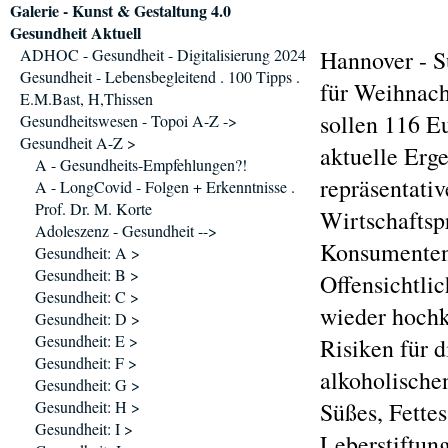
Galerie - Kunst & Gestaltung 4.0
Gesundheit Aktuell
ADHOC - Gesundheit - Digitalisierung 2024
Hannover - S
Gesundheit - Lebensbegleitend . 100 Tipps .
für Weihnach
E.M.Bast, H,Thissen
sollen 116 E
Gesundheitswesen - Topoi A-Z ->
Gesundheit A-Z >
aktuelle Erg
A - Gesundheits-Empfehlungen?!
repräsentati
A - LongCovid - Folgen + Erkenntnisse .
Prof. Dr. M. Korte
Wirtschaftsp
Adoleszenz - Gesundheit -->
Konsumentenv
Gesundheit: A >
Gesundheit: B >
Offensichtli
Gesundheit: C >
wieder hochk
Gesundheit: D >
Gesundheit: E >
Risiken für 
Gesundheit: F >
alkoholische
Gesundheit: G >
Gesundheit: H >
Süßes, Fette
Gesundheit: I >
Leberstiftun