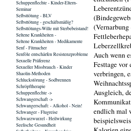
Schuppenflechte - Kinder-Eltern-
Leberentzünd
Seminar
Selbsttötung - BLV
(Bindegewebs
Selbsttötung - geschäftsmäßig?
(Vernarbung 
Selbsttötungs-Wille mit Sterbebeistand!
Seltene Krankheiten -
Fettleberhepa
Seltene Krankheiten - Medikamente
Leberzellkre
Senf - Fitmacher
Auch wenn es
Senföle entschärfen Resistenzprobleme
Sexuelle Präferenz
Festtage vor
Sexueller Missbrauch - Kinder
verbringen, 
Shaolin-Methoden
Schluckstörung - Sodbrennen
Weihnachtssp
Schröpftherapie
Ausgleich, d
Schuppenflechte ->
Schwangerschaft ->
Kommunikatio
Schwangerschaft: - Alkohol - Nein!
endlich mal w
Schwanger - Flugreise
Schwarzwurzel - Heilwirkung
beispielsweis
Seelische Gesundheit
Kalorien ein