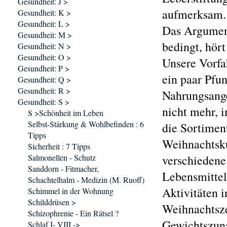
Gesundheit: J >
aufmerksam.
Gesundheit: K >
Gesundheit: L >
Das Argument
Gesundheit: M >
bedingt, hör
Gesundheit: N >
Gesundheit: O >
Unsere Vorfa
Gesundheit: P >
ein paar Pfu
Gesundheit: Q >
Gesundheit: R >
Nahrungsange
Gesundheit: S >
nicht mehr, 
S >Schönheit im Leben
Selbst-Stärkung & Wohlbefinden : 6
die Sortiment
Tipps
Weihnachtsku
Sicherheit : 7 Tipps
Salmonellen - Schutz
verschiedene
Sanddorn - Fitmacher,
Lebensmittel
Schachtelhalm - Medizin (M. Ruoff)
Aktivitäten 
Schimmel in der Wohnung
Schilddrüsen >
Weihnachtsze
Schizophrenie - Ein Rätsel ?
Gewichtszuna
Schlaf I- VIII ->