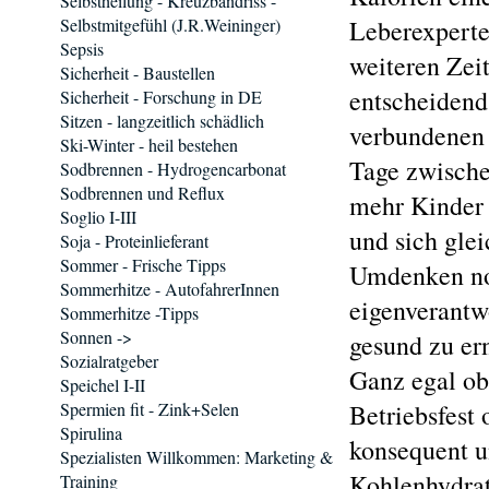
Selbstheilung - Kreuzbandriss -
Selbstmitgefühl (J.R.Weininger)
Leberexperte
Sepsis
weiteren Zei
Sicherheit - Baustellen
entscheidend
Sicherheit - Forschung in DE
Sitzen - langzeitlich schädlich
verbundenen 
Ski-Winter - heil bestehen
Tage zwische
Sodbrennen - Hydrogencarbonat
Sodbrennen und Reflux
mehr Kinder 
Soglio I-III
und sich glei
Soja - Proteinlieferant
Sommer - Frische Tipps
Umdenken no
Sommerhitze - AutofahrerInnen
eigenverantw
Sommerhitze -Tipps
Sonnen ->
gesund zu er
Sozialratgeber
Ganz egal ob 
Speichel I-II
Spermien fit - Zink+Selen
Betriebsfest
Spirulina
konsequent u
Spezialisten Willkommen: Marketing &
Kohlenhydrat
Training