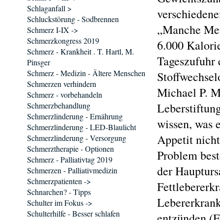
Schlaganfall >
verschiedene
Schluckstörung - Sodbrennen
„Manche Men
Schmerz I-IX ->
Schmerzkongress 2019
6.000 Kalori
Schmerz - Krankheit . T. Hartl, M.
Tageszufuhr e
Pinsger
Schmerz - Medizin - Ältere Menschen
Stoffwechselo
Schmerzen verhindern
Michael P. M
Schmerz - vorbehandeln
Schmerzbehandlung
Leberstiftun
Schmerzlinderung - Ernährung
wissen, was 
Schmerzlinderung - LED-Blaulicht
Appetit nich
Schmerzlinderung - Versorgung
Schmerztherapie - Optionen
Problem beste
Schmerz - Palliativtag 2019
der Haupturs
Schmerzen - Palliativmedizin
Schmerzpatienten ->
Fettlebererk
Schnarchen? - Tipps
Lebererkrank
Schulter im Fokus ->
Schulterhilfe - Besser schlafen
entzünden (Fe