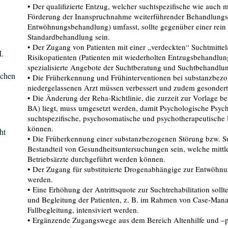
• Der qualifizierte Entzug, welcher suchtspezifische wie auch m
Förderung der Inanspruchnahme weiterführender Behandlungs
Entwöhnungsbehandlung) umfasst, sollte gegenüber einer rein 
Standardbehandlung sein.
• Der Zugang von Patienten mit einer „verdeckten“ Suchtmitte
M.
Risikopatienten (Patienten mit wiederholten Entzugsbehandlu
spezialisierte Angebote der Suchtberatung und Suchtbehandlu
schen
• Die Früherkennung und Frühinterventionen bei substanzbez
niedergelassenen Arzt müssen verbessert und zudem gesondert
• Die Änderung der Reha-Richtlinie, die zurzeit zur Vorlage
BA) liegt, muss umgesetzt werden, damit Psychologische Psyc
suchtspezifische, psychosomatische und psychotherapeutische 
können.
ht
• Die Früherkennung einer substanzbezogenen Störung bzw. Suc
Bestandteil von Gesundheitsuntersuchungen sein, welche mitt
Betriebsärzte durchgeführt werden können.
• Der Zugang für substituierte Drogenabhängige zur Entwöhnu
werden.
• Eine Erhöhung der Antrittsquote zur Suchtrehabilitation soll
und Begleitung der Patienten, z. B. im Rahmen von Case-Man
Fallbegleitung, intensiviert werden.
• Ergänzende Zugangswege aus dem Bereich Altenhilfe und –