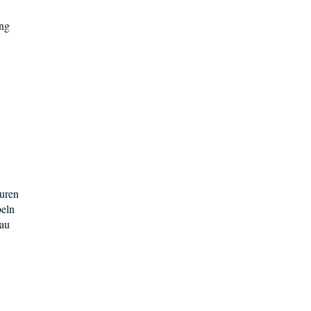
ung
äuren
beln
au