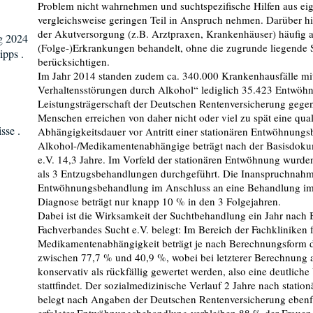
Problem nicht wahrnehmen und suchtspezifische Hilfen aus ei
vergleichsweise geringen Teil in Anspruch nehmen. Darüber 
der Akutversorgung (z.B. Arztpraxen, Krankenhäuser) häufig 
g 2024
(Folge-)Erkrankungen behandelt, ohne die zugrunde liegende
ipps .
berücksichtigen.
Im Jahr 2014 standen zudem ca. 340.000 Krankenhausfälle mi
Verhaltensstörungen durch Alkohol“ lediglich 35.423 Entwö
Leistungsträgerschaft der Deutschen Rentenversicherung gege
Menschen erreichen von daher nicht oder viel zu spät eine qual
sse .
Abhängigkeitsdauer vor Antritt einer stationären Entwöhnung
Alkohol-/Medikamentenabhängige beträgt nach der Basisdoku
e.V. 14,3 Jahre. Im Vorfeld der stationären Entwöhnung wurde
als 3 Entzugsbehandlungen durchgeführt. Die Inanspruchnahme
Entwöhnungsbehandlung im Anschluss an eine Behandlung im
Diagnose beträgt nur knapp 10 % in den 3 Folgejahren.
Dabei ist die Wirksamkeit der Suchtbehandlung ein Jahr nach
Fachverbandes Sucht e.V. belegt: Im Bereich der Fachkliniken 
Medikamentenabhängigkeit beträgt je nach Berechnungsform d
zwischen 77,7 % und 40,9 %, wobei bei letzterer Berechnung a
konservativ als rückfällig gewertet werden, also eine deutlich
stattfindet. Der sozialmedizinische Verlauf 2 Jahre nach stat
belegt nach Angaben der Deutschen Rentenversicherung ebenfa