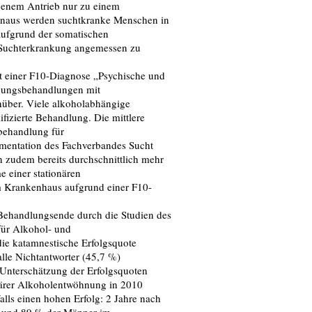
genem Antrieb nur zu einem
hinaus werden suchtkranke Menschen in
aufgrund der somatischen
 Suchterkrankung angemessen zu
t einer F10-Diagnose „Psychische und
hnungsbehandlungen mit
nüber. Viele alkoholabhängige
ifizierte Behandlung. Die mittlere
sbehandlung für
mentation des Fachverbandes Sucht
n zudem bereits durchschnittlich mehr
 einer stationären
 Krankenhaus aufgrund einer F10-
 Behandlungsende durch die Studien des
für Alkohol- und
ie katamnestische Erfolgsquote
lle Nichtantworter (45,7 %)
e Unterschätzung der Erfolgsquoten
ionärer Alkoholentwöhnung in 2010
lls einen hohen Erfolg: 2 Jahre nach