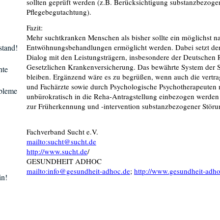
sollten geprüft werden (z.B. Berücksichtigung substanzbezog
Pflegebegutachtung).
Fazit:
Mehr suchtkranken Menschen als bisher sollte ein möglichst n
stand!
Entwöhnungsbehandlungen ermöglicht werden. Dabei setzt der
Dialog mit den Leistungsträgern, insbesondere der Deutschen
Gesetzlichen Krankenversicherung. Das bewährte System der S
nte
bleiben. Ergänzend wäre es zu begrüßen, wenn auch die vertra
und Fachärzte sowie durch Psychologische Psychotherapeuten
obleme
unbürokratisch in die Reha-Antragstellung einbezogen werden 
zur Früherkennung und -intervention substanzbezogener Störu
Fachverband Sucht e.V.
mailto:sucht@sucht.de
http://www.sucht.de
/
GESUNDHEIT ADHOC
mailto:info@gesundheit-adhoc.de
;
http://www.gesundheit-adh
in!