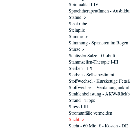
Spiritualität I-IV
SprachtherapeutInnen - Ausbild
Statine ->
Steckrübe
Steinpilz
Stimme ->
Stimmung - Spazieren im Regen
Stürze >
Schüssler Salze - Globuli
Stammzellen-Therapie I-III
Sterben - I-X
Sterben - Selbstbestimmt
Stoffwechsel - Kurzkettige Fetts
Stoffwechsel - Verdauung ankur
Strahlenbelastung - AKW-Rückb
Strand - Tipps
Stress I-III...
Stromunfälle vermeiden
Sucht ->
Sucht - 60 Mio. € - Kosten - DE