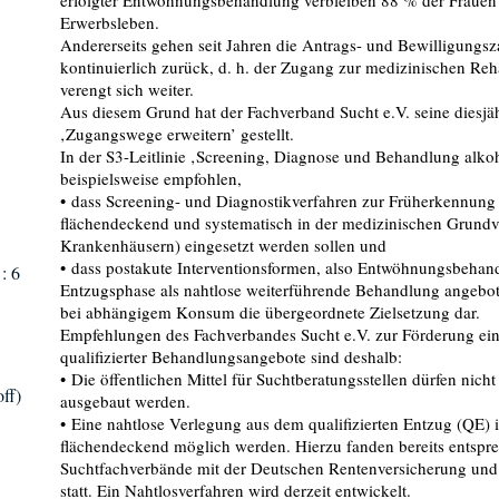
erfolgter Entwöhnungsbehandlung verbleiben 88 % der Fraue
Erwerbsleben.
Andererseits gehen seit Jahren die Antrags- und Bewilligung
kontinuierlich zurück, d. h. der Zugang zur medizinischen Reh
verengt sich weiter.
Aus diesem Grund hat der Fachverband Sucht e.V. seine diesjä
‚Zugangswege erweitern’ gestellt.
In der S3-Leitlinie ‚Screening, Diagnose und Behandlung alk
beispielsweise empfohlen,
• dass Screening- und Diagnostikverfahren zur Früherkennun
flächendeckend und systematisch in der medizinischen Grundv
Krankenhäusern) eingesetzt werden sollen und
• dass postakute Interventionsformen, also Entwöhnungsbehand
: 6
Entzugsphase als nahtlose weiterführende Behandlung angebote
bei abhängigem Konsum die übergeordnete Zielsetzung dar.
Empfehlungen des Fachverbandes Sucht e.V. zur Förderung ei
qualifizierter Behandlungsangebote sind deshalb:
• Die öffentlichen Mittel für Suchtberatungsstellen dürfen nich
ff)
ausgebaut werden.
• Eine nahtlose Verlegung aus dem qualifizierten Entzug (QE) i
flächendeckend möglich werden. Hierzu fanden bereits entspr
Suchtfachverbände mit der Deutschen Rentenversicherung und
statt. Ein Nahtlosverfahren wird derzeit entwickelt.