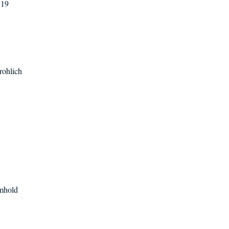
'19
rohlich
mmhold