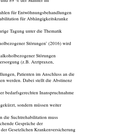
n und 89 % der Männer im
szahlen für Entwöhnungsbehandlungen
abilitation für Abhängigkeitskranke
hrige Tagung unter die Thematik
oholbezogener Störungen’ (2016) wird
g alkoholbezogener Störungen
ersorgung (z.B. Arztpraxen,
lungen, Patienten im Anschluss an die
n werden. Dabei stellt die Abstinenz
ner bedarfsgerechten Inanspruchnahme
t gekürzt, sondern müssen weiter
n die Suchtrehabilitation muss
echende Gespräche der
 der Gesetzlichen Krankenversicherung