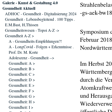
Galerie - Kunst & Gestaltung 4.0
Strahlenbel
Gesundheit Aktuell
-gs-aek-bw18
ADHOC - Gesundheit - Digitalisierung 2024
Gesundheit - Lebensbegleitend . 100 Tipps .
E.M.Bast, H,Thissen
Gesundheitswesen - Topoi A-Z ->
Symposium d
Gesundheit A-Z >
Februar 2018
A - Gesundheits-Empfehlungen?!
Nordwürttemb
A - LongCovid - Folgen + Erkenntnisse .
Prof. Dr. M. Korte
Adoleszenz - Gesundheit -->
Im Herbst 2
Gesundheit: A >
Gesundheit: B >
Württemberg 
Gesundheit: C >
durch die Ve
Gesundheit: D >
Gesundheit: E >
Atomkraftwer
Gesundheit: F >
und Herausga
Gesundheit: G >
Gesundheit: H >
Wiederverwer
Gesundheit: I >
öffentliche 