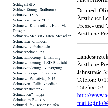
Schlaganfall >
Dr. med. Oli
Schluckstörung - Sodbrennen
Schmerz I-IX ->
Ärztlicher Le
Schmerzkongress 2019
Presse- und Ö
Schmerz - Krankheit . T. Hartl, M.
Pinsger
Ärztliche Pre
Schmerz - Medizin - Ältere Menschen
__________
Schmerzen verhindern
Schmerz - vorbehandeln
Schmerzbehandlung
Landesärzt
Schmerzlinderung - Ernährung
Schmerzlinderung - LED-Blaulicht
Ärztliche Pre
Schmerzlinderung - Versorgung
Jahnstraße 3
Schmerztherapie - Optionen
Schmerz - Palliativtag 2019
Telefon: 071
Schmerzen - Palliativmedizin
Telefax: 071
Schmerzpatienten ->
http://www.
Schnarchen? - Tipps
Schulter im Fokus ->
mailto;info
Schulterhilfe - Besser schlafen