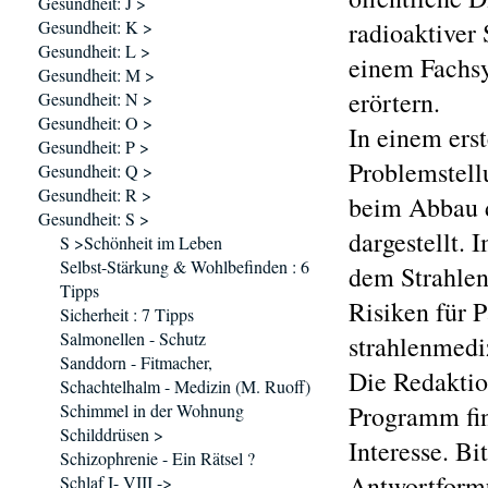
Gesundheit: J >
Gesundheit: K >
radioaktiver
Gesundheit: L >
einem Fachsy
Gesundheit: M >
erörtern.
Gesundheit: N >
Gesundheit: O >
In einem er
Gesundheit: P >
Problemstell
Gesundheit: Q >
Gesundheit: R >
beim Abbau d
Gesundheit: S >
dargestellt. 
S >Schönheit im Leben
Selbst-Stärkung & Wohlbefinden : 6
dem Strahlen
Tipps
Risiken für 
Sicherheit : 7 Tipps
Salmonellen - Schutz
strahlenmedi
Sanddorn - Fitmacher,
Die Redaktio
Schachtelhalm - Medizin (M. Ruoff)
Schimmel in der Wohnung
Programm fin
Schilddrüsen >
Interesse. Bi
Schizophrenie - Ein Rätsel ?
Antwortformu
Schlaf I- VIII ->