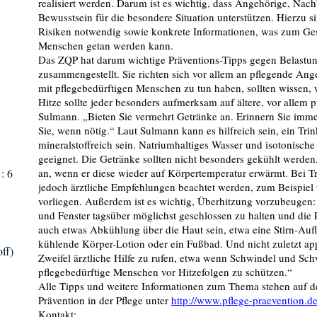
realisiert werden. Darum ist es wichtig, dass Angehörige, Na
Bewusstsein für die besondere Situation unterstützen. Hierzu 
Risiken notwendig sowie konkrete Informationen, was zum Ges
Menschen getan werden kann.
Das ZQP hat darum wichtige Präventions-Tipps gegen Belastu
zusammengestellt. Sie richten sich vor allem an pflegende Ang
mit pflegebedürftigen Menschen zu tun haben, sollten wissen, 
Hitze sollte jeder besonders aufmerksam auf ältere, vor allem 
Sulmann. „Bieten Sie vermehrt Getränke an. Erinnern Sie imme
Sie, wenn nötig.“ Laut Sulmann kann es hilfreich sein, ein Trin
mineralstoffreich sein. Natriumhaltiges Wasser und isotonische
geeignet. Die Getränke sollten nicht besonders gekühlt werden
: 6
an, wenn er diese wieder auf Körpertemperatur erwärmt. Bei
jedoch ärztliche Empfehlungen beachtet werden, zum Beispie
vorliegen. Außerdem ist es wichtig, Überhitzung vorzubeugen:
und Fenster tagsüber möglichst geschlossen zu halten und die
auch etwas Abkühlung über die Haut sein, etwa eine Stirn-Au
kühlende Körper-Lotion oder ein Fußbad. Und nicht zuletzt app
ff)
Zweifel ärztliche Hilfe zu rufen, etwa wenn Schwindel und Sch
pflegebedürftige Menschen vor Hitzefolgen zu schützen.“
Alle Tipps und weitere Informationen zum Thema stehen auf d
Prävention in der Pflege unter
http://www.pflege-praevention.d
Kontakt: