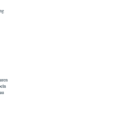
ung
äuren
beln
au