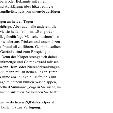
chbarn oder Bekannte mit einem
sind Aufklärung über hitzebedingte
undheitsschutz von pflegebedürftigen
ngen an heißen Tagen
ehörige. Aber auch alle anderen, die
wie sie helfen können. „Bei großer
pflegebedürftige Menschen achten“, so
r wieder ans Trinken und unterstützen
k-Protokoll zu führen. Getränke sollten
 Getränke sind zum Beispiel gut
. Denn der Körper strengt sich dabei
 Trinkmenge und Getränkewahl müssen
l wenn Herz- oder Nierenerkrankungen
 Sulmann rät, an heißen Tagen Türen
 Räume abzudunkeln. Hilfreich kann
flage mit einem kühlen Waschlappen,
elliert Sulmann: „Zögern Sie nicht, im
wäche auftreten. So können Sie helfen,
em werbefreien ZQP-Internetportal
e
kostenlos zur Verfügung.