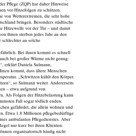
 der Pflege (ZQP) hat daher Hinweise
en vor Hitzefolgen zu schützen.
e von Wetterextremen, die sehr hohe
schland bringen. Besonders städtische
te Hitzewelle vor der Tür – und damit
von ihnen sterben jedes Jahr an den
 schlechter an solche
efährlich. Bei ihnen kommt es schnell
 auch bei großer Wärme nicht genug:
n“, erklärt Daniela Sulmann,
. Hinzu kommt, dass ältere Menschen
mperatur. „Schwitzen kühlt den Körper.
itzen“, so Sulmann weiter. Andererseits
sen – etwa aufgrund von
n. Als Folgen der Hitzebelastung kann
mmsten Fall sogar tödlich enden.
chen gefährdet, die allein wohnen und
. Etwa 1,8 Millionen pflegebedürftige
nes ambulanten Pflegedienstes. Aber
Regel nur kurz bei ihren Klienten.
önnen organisatorisch häufig nicht