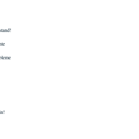
stand!
nte
obleme
in!