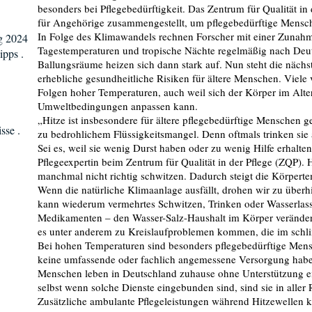
besonders bei Pflegebedürftigkeit. Das Zentrum für Qualität in
für Angehörige zusammengestellt, um pflegebedürftige Mensch
In Folge des Klimawandels rechnen Forscher mit einer Zunahm
g 2024
Tagestemperaturen und tropische Nächte regelmäßig nach Deut
ipps .
Ballungsräume heizen sich dann stark auf. Nun steht die nächs
erhebliche gesundheitliche Risiken für ältere Menschen. Viele 
Folgen hoher Temperaturen, auch weil sich der Körper im Alter
Umweltbedingungen anpassen kann.
„Hitze ist insbesondere für ältere pflegebedürftige Menschen g
sse .
zu bedrohlichem Flüssigkeitsmangel. Denn oftmals trinken sie
Sei es, weil sie wenig Durst haben oder zu wenig Hilfe erhalte
Pflegeexpertin beim Zentrum für Qualität in der Pflege (ZQP)
manchmal nicht richtig schwitzen. Dadurch steigt die Körperte
Wenn die natürliche Klimaanlage ausfällt, drohen wir zu überh
kann wiederum vermehrtes Schwitzen, Trinken oder Wasserlas
Medikamenten – den Wasser-Salz-Haushalt im Körper veränder
es unter anderem zu Kreislaufproblemen kommen, die im schli
Bei hohen Temperaturen sind besonders pflegebedürftige Mens
keine umfassende oder fachlich angemessene Versorgung haben
Menschen leben in Deutschland zuhause ohne Unterstützung ei
selbst wenn solche Dienste eingebunden sind, sind sie in aller 
Zusätzliche ambulante Pflegeleistungen während Hitzewellen k