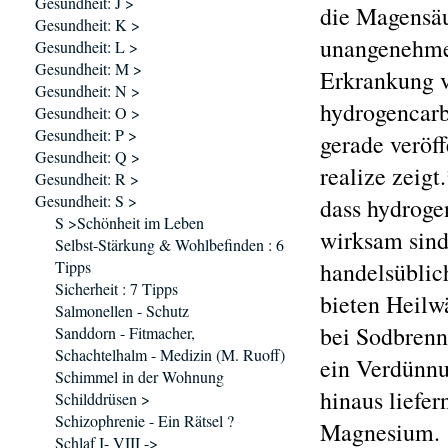
Gesundheit: J >
die Magensäu
Gesundheit: K >
unangenehme 
Gesundheit: L >
Gesundheit: M >
Erkrankung v
Gesundheit: N >
hydrogencarb
Gesundheit: O >
Gesundheit: P >
gerade veröff
Gesundheit: Q >
realize zeigt
Gesundheit: R >
Gesundheit: S >
dass hydroge
S >Schönheit im Leben
wirksam sind
Selbst-Stärkung & Wohlbefinden : 6
Tipps
handelsüblic
Sicherheit : 7 Tipps
bieten Heilwä
Salmonellen - Schutz
bei Sodbrenn
Sanddorn - Fitmacher,
Schachtelhalm - Medizin (M. Ruoff)
ein Verdünnu
Schimmel in der Wohnung
hinaus liefe
Schilddrüsen >
Schizophrenie - Ein Rätsel ?
Magnesium.
Schlaf I- VIII ->