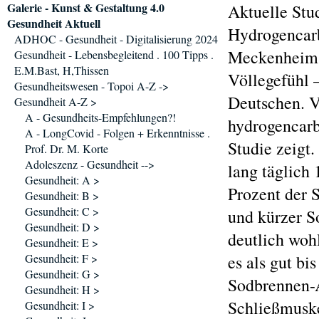
Galerie - Kunst & Gestaltung 4.0
Aktuelle Stu
Gesundheit Aktuell
Hydrogencar
ADHOC - Gesundheit - Digitalisierung 2024
Meckenheim /
Gesundheit - Lebensbegleitend . 100 Tipps .
E.M.Bast, H,Thissen
Völlegefühl 
Gesundheitswesen - Topoi A-Z ->
Deutschen. V
Gesundheit A-Z >
A - Gesundheits-Empfehlungen?!
hydrogencarb
A - LongCovid - Folgen + Erkenntnisse .
Studie zeigt
Prof. Dr. M. Korte
Adoleszenz - Gesundheit -->
lang täglich 
Gesundheit: A >
Prozent der S
Gesundheit: B >
Gesundheit: C >
und kürzer S
Gesundheit: D >
deutlich wohl
Gesundheit: E >
Gesundheit: F >
es als gut bi
Gesundheit: G >
Sodbrennen-A
Gesundheit: H >
Schließmuske
Gesundheit: I >