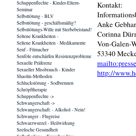
Schuppenflechte - Kinder-Eltern-
Kontakt:
Seminar
Informations
Selbsttötung - BLV
Selbsttötung - geschäftsmäßig?
Anke Gebhar
Selbsttötungs-Wille mit Sterbebeistand!
Corinna Dür
Seltene Krankheiten -
Von-Galen-W
Seltene Krankheiten - Medikamente
Senf - Fitmacher
53340 Meck
Senföle entschärfen Resistenzprobleme
mailto:pres
Sexuelle Präferenz
Sexueller Missbrauch - Kinder
http://www.h
Shaolin-Methoden
Schluckstörung - Sodbrennen
Schröpftherapie
Schuppenflechte ->
Schwangerschaft ->
Schwangerschaft: - Alkohol - Nein!
Schwanger - Flugreise
Schwarzwurzel - Heilwirkung
Seelische Gesundheit