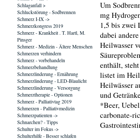
Um Sodbrenne
Schlaganfall >
Schluckstörung - Sodbrennen
mg Hydrogenc
Schmerz I-IX ->
1,5 bis zwei
Schmerzkongress 2019
Schmerz - Krankheit . T. Hartl, M.
dabei andere
Pinsger
Heilwasser v
Schmerz - Medizin - Ältere Menschen
Schmerzen verhindern
Säureproblem
Schmerz - vorbehandeln
enthält, ste
Schmerzbehandlung
listet im He
Schmerzlinderung - Ernährung
Schmerzlinderung - LED-Blaulicht
Heilwässer au
Schmerzlinderung - Versorgung
und Getränk
Schmerztherapie - Optionen
Schmerz - Palliativtag 2019
*Beer, Uebelh
Schmerzen - Palliativmedizin
carbonate-ric
Schmerzpatienten ->
Schnarchen? - Tipps
Gastrointest
Schulter im Fokus ->
Schulterhilfe - Besser schlafen