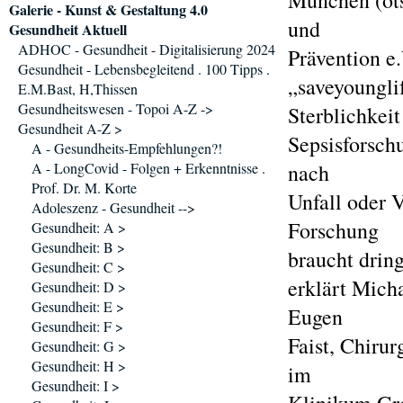
München (ots
Galerie - Kunst & Gestaltung 4.0
und
Gesundheit Aktuell
ADHOC - Gesundheit - Digitalisierung 2024
Prävention e.
Gesundheit - Lebensbegleitend . 100 Tipps .
„saveyounglif
E.M.Bast, H,Thissen
Gesundheitswesen - Topoi A-Z ->
Sterblichkeit
Gesundheit A-Z >
Sepsisforsch
A - Gesundheits-Empfehlungen?!
A - LongCovid - Folgen + Erkenntnisse .
nach
Prof. Dr. M. Korte
Unfall oder 
Adoleszenz - Gesundheit -->
Forschung
Gesundheit: A >
Gesundheit: B >
braucht dring
Gesundheit: C >
erklärt Mich
Gesundheit: D >
Gesundheit: E >
Eugen
Gesundheit: F >
Faist, Chiru
Gesundheit: G >
Gesundheit: H >
im
Gesundheit: I >