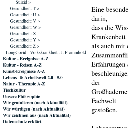
Suizid >
Eine besonde
Gesundheit: T >
Gesundheit: U >
darin,
Gesundheit: V >
dass die Wiss
Gesundheit: W >
Gesundheit: X
Krankenbett
Gesundheit: Y >
als auch mit
Gesundheit: Z >
LongCovid - Volkskrankheit . J. Frommhold
Zusammenfli
Kultur - Ereignisse A-Z
Erfahrungen 
Kultur - Reisen A-Z
Kunst-Ereignisse A-Z
beschleunige
Lebens- & Arbeitswelt 2.0 - 5.0
der
Natur - Therapie A-Z
Tischkultur
Großhaderner
Unsere Philosophie
Fachwelt
Wir gratulieren (nach Aktualität)
gestoßen.
Wir würdigen (nach Aktualität)
Wir zeichnen aus (nach Aktualität)
Datenschutz erklärt