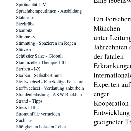
Eine lebensw
Spiritualität I-IV
SprachtherapeutInnen - Ausbildung
Statine ->
Ein Forscher
Steckrübe
München
Steinpilz
unter Leitung
Stimme ->
Stimmung - Spazieren im Regen
Jahrzehnten
Stürze >
der fatalen
Schüssler Salze - Globuli
Stammzellen-Therapie I-III
Erkrankungen
Sterben - I-X
international
Sterben - Selbstbestimmt
Stoffwechsel - Kurzkettige Fettsäuren
Experten auf
Stoffwechsel - Verdauung ankurbeln
enger
Strahlenbelastung - AKW-Rückbau
Strand - Tipps
Kooperation 
Stress I-III...
Entwicklung
Stromunfälle vermeiden
Sucht ->
geeigneter 
Süßigkeiten belasten Leber