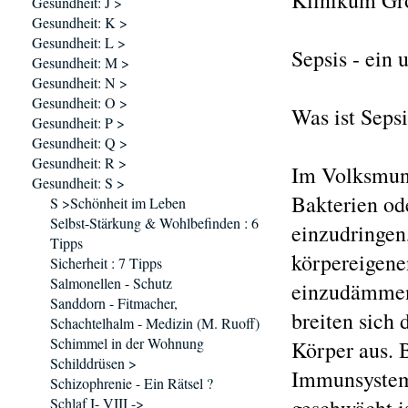
Klinikum Gr
Gesundheit: J >
Gesundheit: K >
Gesundheit: L >
Sepsis - ein
Gesundheit: M >
Gesundheit: N >
Gesundheit: O >
Was ist Sepsi
Gesundheit: P >
Gesundheit: Q >
Gesundheit: R >
Im Volksmund
Gesundheit: S >
Bakterien od
S >Schönheit im Leben
Selbst-Stärkung & Wohlbefinden : 6
einzudringen
Tipps
körpereigene
Sicherheit : 7 Tipps
Salmonellen - Schutz
einzudämme
Sanddorn - Fitmacher,
breiten sich
Schachtelhalm - Medizin (M. Ruoff)
Schimmel in der Wohnung
Körper aus. 
Schilddrüsen >
Immunsyste
Schizophrenie - Ein Rätsel ?
Schlaf I- VIII ->