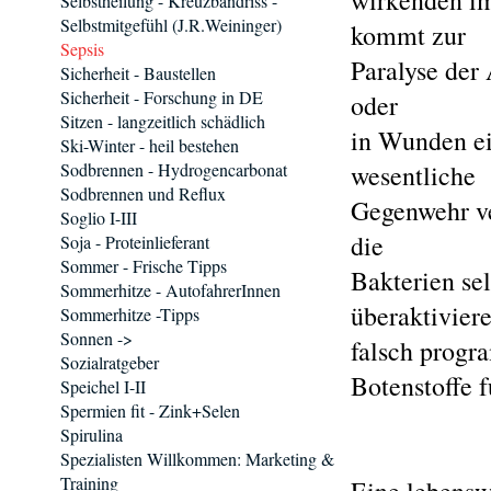
wirkenden i
Selbstheilung - Kreuzbandriss -
Selbstmitgefühl (J.R.Weininger)
kommt zur
Sepsis
Paralyse der
Sicherheit - Baustellen
Sicherheit - Forschung in DE
oder
Sitzen - langzeitlich schädlich
in Wunden ei
Ski-Winter - heil bestehen
Sodbrennen - Hydrogencarbonat
wesentliche
Sodbrennen und Reflux
Gegenwehr ve
Soglio I-III
die
Soja - Proteinlieferant
Sommer - Frische Tipps
Bakterien se
Sommerhitze - AutofahrerInnen
überaktivier
Sommerhitze -Tipps
Sonnen ->
falsch progr
Sozialratgeber
Botenstoffe f
Speichel I-II
Spermien fit - Zink+Selen
Spirulina
Spezialisten Willkommen: Marketing &
Training