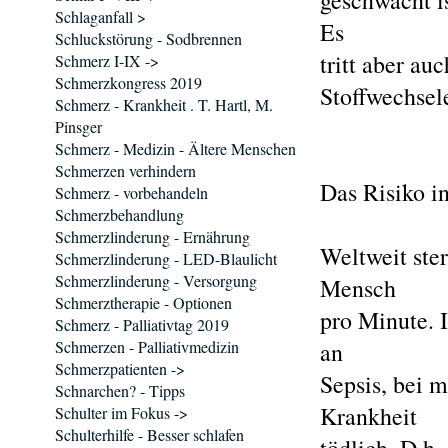
geschwächt i
Schlaganfall >
Es
Schluckstörung - Sodbrennen
tritt aber au
Schmerz I-IX ->
Schmerzkongress 2019
Stoffwechsel
Schmerz - Krankheit . T. Hartl, M.
Pinsger
Schmerz - Medizin - Ältere Menschen
Schmerzen verhindern
Das Risiko i
Schmerz - vorbehandeln
Schmerzbehandlung
Schmerzlinderung - Ernährung
Weltweit ste
Schmerzlinderung - LED-Blaulicht
Schmerzlinderung - Versorgung
Mensch
Schmerztherapie - Optionen
pro Minute. 
Schmerz - Palliativtag 2019
Schmerzen - Palliativmedizin
an
Schmerzpatienten ->
Sepsis, bei m
Schnarchen? - Tipps
Krankheit
Schulter im Fokus ->
Schulterhilfe - Besser schlafen