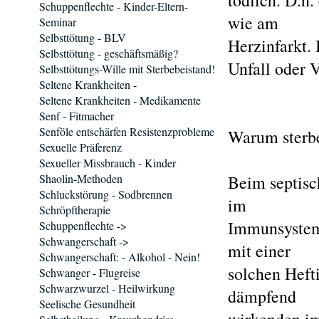
tödlich. D.h
Schuppenflechte - Kinder-Eltern-
wie am
Seminar
Selbsttötung - BLV
Herzinfarkt. 
Selbsttötung - geschäftsmäßig?
Unfall oder 
Selbsttötungs-Wille mit Sterbebeistand!
Seltene Krankheiten -
Seltene Krankheiten - Medikamente
Senf - Fitmacher
Senföle entschärfen Resistenzprobleme
Warum sterbe
Sexuelle Präferenz
Sexueller Missbrauch - Kinder
Shaolin-Methoden
Beim septisc
Schluckstörung - Sodbrennen
im
Schröpftherapie
Immunsystem.
Schuppenflechte ->
Schwangerschaft ->
mit einer
Schwangerschaft: - Alkohol - Nein!
solchen Heft
Schwanger - Flugreise
Schwarzwurzel - Heilwirkung
dämpfend
Seelische Gesundheit