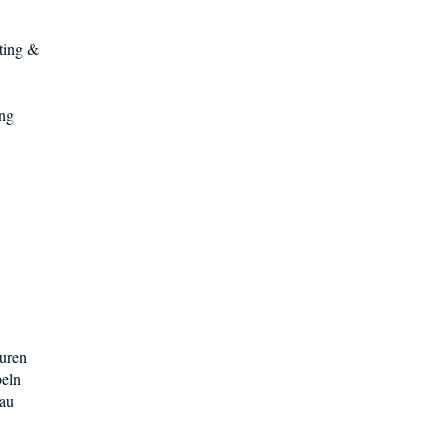
ting &
ung
äuren
beln
au