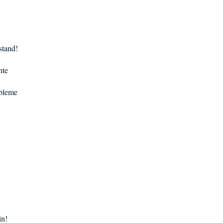
stand!
nte
obleme
in!