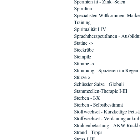
Spermien fit - Zink+Selen
Spirulina
Spezialisten Willkommen: Marke
Training
Spiritualität I-IV
SprachtherapeutInnen - Ausbild
Statine ->
Steckrübe
Steinpilz
Stimme ->
Stimmung - Spazieren im Regen
Stürze >
Schüssler Salze - Globuli
Stammzellen-Therapie I-III
Sterben - I-X
Sterben - Selbstbestimmt
Stoffwechsel - Kurzkettige Fetts
Stoffwechsel - Verdauung ankur
Strahlenbelastung - AKW-Rückb
Strand - Tipps
Stress I-III...