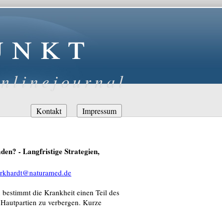
unkt
nlinejournal
Navigation
Kontakt
Impressum
überspringen
den? - Langfristige Strategien,
urkhardt@naturamed.de
 bestimmt die Krankheit einen Teil des
n Hautpartien zu verbergen. Kurze