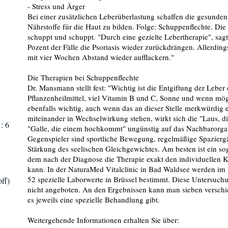
- Stress und Ärger
Bei einer zusätzlichen Leberüberlastung schaffen die gesunde
Nährstoffe für die Haut zu bilden. Folge: Schuppenflechte. Die 
schuppt und schuppt. "Durch eine gezielte Lebertherapie", sagt
Pozent der Fälle die Psoriasis wieder zurückdrängen. Allerdin
mit vier Wochen Abstand wieder aufflackern."
Die Therapien bei Schuppenflechte
Dr. Mansmann stellt fest: "Wichtig ist die Entgiftung der Lebe
Pflanzenheilmittel, viel Vitamin B und C, Sonne und wenn mögl
ebenfalls wichtig, auch wenn das an dieser Stelle merkwürdig 
miteinander in Wechselwirkung stehen, wirkt sich die "Laus, di
: 6
"Galle, die einem hochkommt" ungünstig auf das Nachbarorga
Gegenspieler sind sportliche Bewegung, regelmäßige Spazier
Stärkung des seelischen Gleichgewichtes. Am besten ist ein s
dem nach der Diagnose die Therapie exakt den individuellen 
kann. In der NaturaMed Vitalclinic in Bad Waldsee werden 
52 spezielle Laborwerte in Brüssel bestimmt. Diese Untersuch
ff)
nicht angeboten. An den Ergebnissen kann man sieben verschie
es jeweils eine spezielle Behandlung gibt.
Weitergehende Informationen erhalten Sie über: