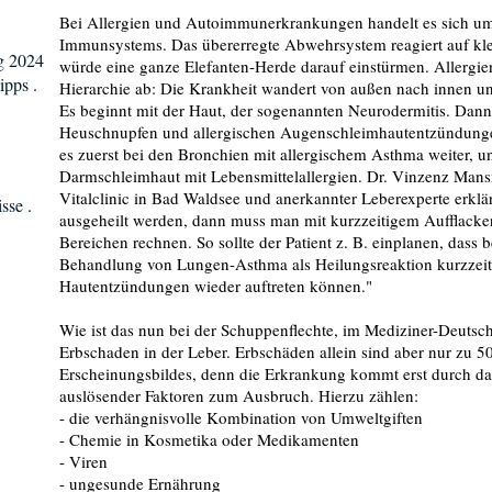
Bei Allergien und Autoimmunerkrankungen handelt es sich u
Immunsystems. Das übererregte Abwehrsystem reagiert auf klei
g 2024
würde eine ganze Elefanten-Herde darauf einstürmen. Allergie
ipps .
Hierarchie ab: Die Krankheit wandert von außen nach innen un
Es beginnt mit der Haut, der sogenannten Neurodermitis. Dann 
Heuschnupfen und allergischen Augenschleimhautentzündunge
es zuerst bei den Bronchien mit allergischem Asthma weiter, u
Darmschleimhaut mit Lebensmittelallergien. Dr. Vinzenz Man
Vitalclinic in Bad Waldsee und anerkannter Leberexperte erkl
sse .
ausgeheilt werden, dann muss man mit kurzzeitigem Aufflacker
Bereichen rechnen. So sollte der Patient z. B. einplanen, dass 
Behandlung von Lungen-Asthma als Heilungsreaktion kurzzeiti
Hautentzündungen wieder auftreten können."
Wie ist das nun bei der Schuppenflechte, im Mediziner-Deutsch 
Erbschaden in der Leber. Erbschäden allein sind aber nur zu 5
Erscheinungsbildes, denn die Erkrankung kommt erst durch d
auslösender Faktoren zum Ausbruch. Hierzu zählen:
- die verhängnisvolle Kombination von Umweltgiften
- Chemie in Kosmetika oder Medikamenten
- Viren
- ungesunde Ernährung