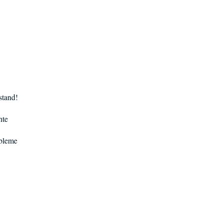
stand!
nte
obleme