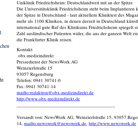
Uniklinik Friedrichsheim: Deutschlandweit mit an der Spitze
Die Universitätsklinik Friedrichsheim steht beim Implantieren k
der Spitze in Deutschland - laut aktuellem Kliniktest des Maga
mehr als 1100 Kliniken, in denen derzeit in Deutschland künst
international gute Ruf des Klinikums Friedrichsheim spiegelt 
M.
Zahl ausländischer Patienten wider, die aus der ganzen Welt z
die Frankfurter Klinik reisen.
schen
Kontakt:
obx-medizindirekt
Pressedienst der NewsWork AG
Weinzierlstraße 15
93057 Regensburg
ht
Telefon: 0941 30741-0
Fax: 0941 30741-14
mailto:redaktion@obx-medizindirekt.de
http://www.obx-medizindirekt.de
________________________________________
Versandt von: NewsWork AG, Weinzierlstraße 15, 93057 Rege
14,
mailto:newswork@newswork.de
,
http://www.newswork.de