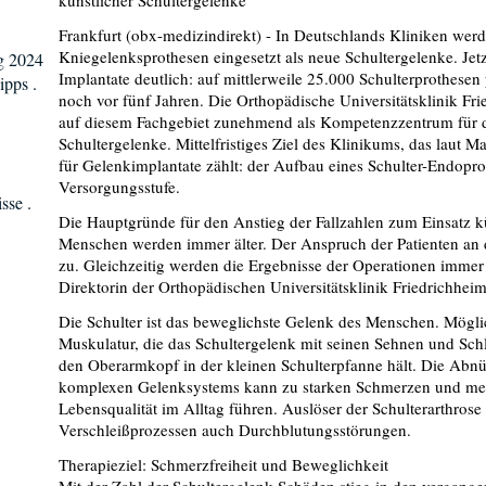
künstlicher Schultergelenke
Frankfurt (obx-medizindirekt) - In Deutschlands Kliniken wer
Kniegelenksprothesen eingesetzt als neue Schultergelenke. Jetzt
g 2024
Implantate deutlich: auf mittlerweile 25.000 Schulterprothesen 
ipps .
noch vor fünf Jahren. Die Orthopädische Universitätsklinik Frie
auf diesem Fachgebiet zunehmend als Kompetenzzentrum für d
Schultergelenke. Mittelfristiges Ziel des Klinikums, das laut
für Gelenkimplantate zählt: der Aufbau eines Schulter-Endopr
Versorgungsstufe.
sse .
Die Hauptgründe für den Anstieg der Fallzahlen zum Einsatz kü
Menschen werden immer älter. Der Anspruch der Patienten an 
zu. Gleichzeitig werden die Ergebnisse der Operationen immer 
Direktorin der Orthopädischen Universitätsklinik Friedrichheim
Die Schulter ist das beweglichste Gelenk des Menschen. Möglic
Muskulatur, die das Schultergelenk mit seinen Sehnen und Schlau
den Oberarmkopf in der kleinen Schulterpfanne hält. Die Abnü
komplexen Gelenksystems kann zu starken Schmerzen und mei
Lebensqualität im Alltag führen. Auslöser der Schulterarthrose
Verschleißprozessen auch Durchblutungsstörungen.
Therapieziel: Schmerzfreiheit und Beweglichkeit