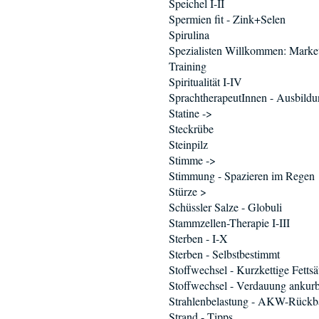
Speichel I-II
Spermien fit - Zink+Selen
Spirulina
Spezialisten Willkommen: Marke
Training
Spiritualität I-IV
SprachtherapeutInnen - Ausbild
Statine ->
Steckrübe
Steinpilz
Stimme ->
Stimmung - Spazieren im Regen
Stürze >
Schüssler Salze - Globuli
Stammzellen-Therapie I-III
Sterben - I-X
Sterben - Selbstbestimmt
Stoffwechsel - Kurzkettige Fetts
Stoffwechsel - Verdauung ankur
Strahlenbelastung - AKW-Rückb
Strand - Tipps