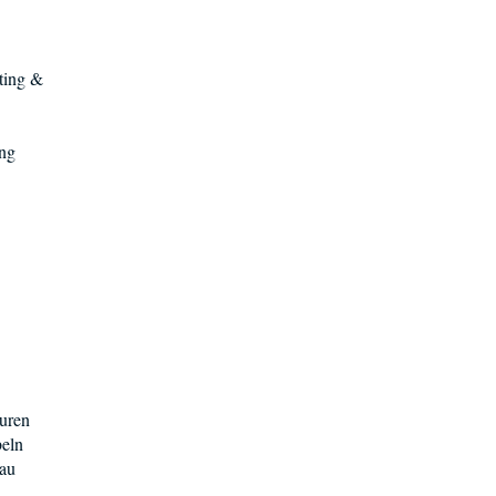
ting &
ung
äuren
beln
au