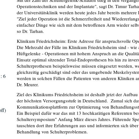
Mit der Zahl der Schultergelenk-Schäden stieg in den vergange
Operationstechniken und der Implantate", sagt Dr. Timur Tarha
der Universitätsklinik werden heute jedes Jahr bereits mehrere
"Ziel jeder Operation ist die Schmerzfreiheit und Wiedererlang
einfacher Dinge wie sich mit dem betroffenen Arm wieder se
so Dr. Tarhan.
Klinikum Friedrichsheim: Erste Adresse für anspruchsvolle Op
Die Mehrzahl der Fälle im Klinikum Friedrichsheim sind - wie
Hüftgelenke - Operationen mit hohem Anspruch an die Qualitä
Einsatz optimal sitzender Total-Endoprothesen bis hin zu inver
Schulterprothesen beispielsweise müssen eingesetzt werden, w
gleichzeitig geschädigt sind oder das umgebende Muskelsystem
: 6
werden in solchen Fällen die Patienten von anderen Kliniken an
Dr. Meurer.
Ziel des Klinikums Friedrichsheim ist deshalb jetzt der Aufba
der höchsten Versorgungsstufe in Deutschland. Zumal sich d
Kommunikationsplattform zur Optimierung von Behandlungsstrat
ff)
Ein Beispiel dafür war das mit 13 hochkarätigen Referenten be
Schultersymposium" Anfang März dieses Jahres. Führende Spezi
tauschten dort ihre Erfahrungen aus und informierten sich übe
Behandlung von Schulterproblemen.