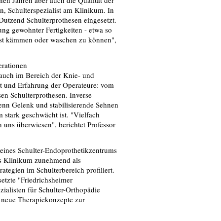
nen Jahren aber auch die Qualität der
n, Schulterspezialist am Klinikum. In
 Dutzend Schulterprothesen eingesetzt.
ung gewohnter Fertigkeiten - etwa so
lbst kämmen oder waschen zu können",
erationen
 auch im Bereich der Knie- und
t und Erfahrung der Operateure: vom
sen Schulterprothesen. Inverse
enn Gelenk und stabilisierende Sehnen
 stark geschwächt ist. "Vielfach
 uns überwiesen", berichtet Professor
u eines Schulter-Endoprothetikzentrums
as Klinikum zunehmend als
egien im Schulterbereich profiliert.
setzte "Friedrichsheimer
alisten für Schulter-Orthopädie
r neue Therapiekonzepte zur