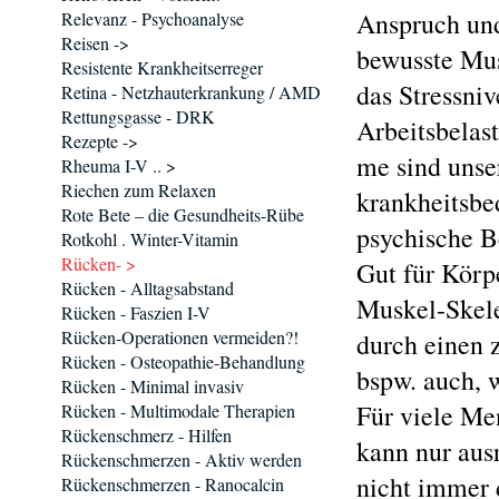
Anspruch und
Relevanz - Psychoanalyse
Reisen ->
bewusste Mus
Resistente Krankheitserreger
das Stressniv
Retina - Netzhauterkrankung / AMD
Rettungsgasse - DRK
Arbeitsbelas
Rezepte ->
me sind unse
Rheuma I-V .. >
Riechen zum Relaxen
krankheitsbe
Rote Bete – die Gesundheits-Rübe
psychische B
Rotkohl . Winter-Vitamin
Rücken- >
Gut für Körpe
Rücken - Alltagsabstand
Muskel-Skele
Rücken - Faszien I-V
Rücken-Operationen vermeiden?!
durch einen 
Rücken - Osteopathie-Behandlung
bspw. auch, 
Rücken - Minimal invasiv
Für viele Me
Rücken - Multimodale Therapien
Rückenschmerz - Hilfen
kann nur aus
Rückenschmerzen - Aktiv werden
nicht immer 
Rückenschmerzen - Ranocalcin