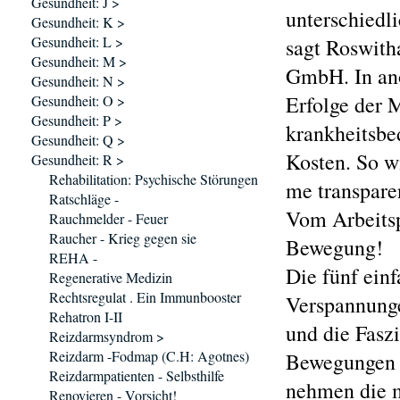
Gesundheit: J >
unterschiedl
Gesundheit: K >
Gesundheit: L >
sagt Roswith
Gesundheit: M >
GmbH. In an
Gesundheit: N >
Erfolge der 
Gesundheit: O >
Gesundheit: P >
krankheitsbe
Gesundheit: Q >
Kosten. So w
Gesundheit: R >
Rehabilitation: Psychische Störungen
me transpare
Ratschläge -
Vom Arbeitsp
Rauchmelder - Feuer
Raucher - Krieg gegen sie
Bewegung!
REHA -
Die fünf ein
Regenerative Medizin
Rechtsregulat . Ein Immunbooster
Verspannunge
Rehatron I-II
und die Fasz
Reizdarmsyndrom >
Reizdarm -Fodmap (C.H: Agotnes)
Bewegungen s
Reizdarmpatienten - Selbsthilfe
nehmen die 
Renovieren - Vorsicht!