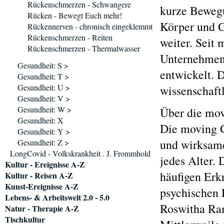
Rückenschmerzen - Schwangere
kurze Beweg
Rücken - Bewegt Euch mehr!
Körper und G
Rückennerven - chronisch eingeklemmt
Rückenschmerzen - Reiten
weiter. Seit
Rückenschmerzen - Thermalwasser
Unternehmen
Gesundheit: S >
entwickelt. 
Gesundheit: T >
Gesundheit: U >
wissenschaft
Gesundheit: V >
Gesundheit: W >
Über die mo
Gesundheit: X
Die moving 
Gesundheit: Y >
und wirksame
Gesundheit: Z >
LongCovid - Volkskrankheit . J. Frommhold
jedes Alter.
Kultur - Ereignisse A-Z
häufigen Erk
Kultur - Reisen A-Z
Kunst-Ereignisse A-Z
psychischen 
Lebens- & Arbeitswelt 2.0 - 5.0
Roswitha Ram
Natur - Therapie A-Z
Tischkultur