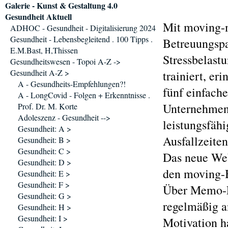
Galerie - Kunst & Gestaltung 4.0
Gesundheit Aktuell
Mit moving-
ADHOC - Gesundheit - Digitalisierung 2024
Gesundheit - Lebensbegleitend . 100 Tipps .
Betreuungspa
E.M.Bast, H,Thissen
Stressbelast
Gesundheitswesen - Topoi A-Z ->
Gesundheit A-Z >
trainiert, er
A - Gesundheits-Empfehlungen?!
fünf einfach
A - LongCovid - Folgen + Erkenntnisse .
Unternehmen
Prof. Dr. M. Korte
Adoleszenz - Gesundheit -->
leistungsfäh
Gesundheit: A >
Ausfallzeiten
Gesundheit: B >
Gesundheit: C >
Das neue Web
Gesundheit: D >
den moving-B
Gesundheit: E >
Gesundheit: F >
Über Memo-F
Gesundheit: G >
regelmäßig a
Gesundheit: H >
Gesundheit: I >
Motivation h