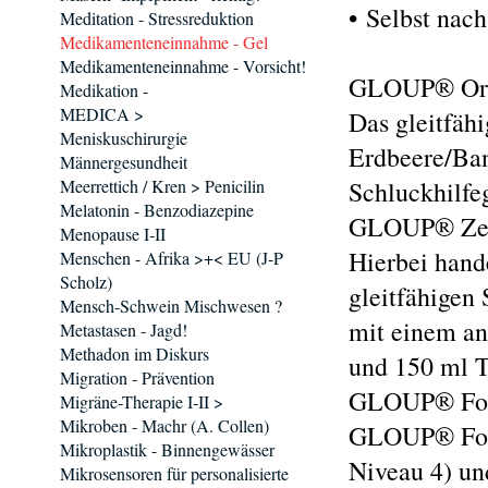
• Selbst nach
Meditation - Stressreduktion
Medikamenteneinnahme - Gel
Medikamenteneinnahme - Vorsicht!
GLOUP® Ori
Medikation -
MEDICA >
Das gleitfäh
Meniskuschirurgie
Erdbeere/Ban
Männergesundheit
Meerrettich / Kren > Penicilin
Schluckhilfe
Melatonin - Benzodiazepine
GLOUP® Ze
Menopause I-II
Hierbei hande
Menschen - Afrika >+< EU (J-P
Scholz)
gleitfähigen
Mensch-Schwein Mischwesen ?
mit einem a
Metastasen - Jagd!
Methadon im Diskurs
und 150 ml T
Migration - Prävention
GLOUP® Fo
Migräne-Therapie I-II >
Mikroben - Machr (A. Collen)
GLOUP® Forte
Mikroplastik - Binnengewässer
Niveau 4) un
Mikrosensoren für personalisierte