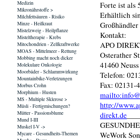
Medizin
Forte ist als
Mikronährstoffe >
Erhältlich s
Milchfettsäuren - Risiko
Minze - Heilkraut
Großhändler
Mistelzweig - Heilpflanze
Kontakt:
Misteltherapie - Krebs
APO DIREK
Mitochondrien - Zellkraftwerke
MOAS - Mittelmeer - Rettung
Osterather St
Mobbing macht noch dicker
41460 Neuss
Molekulare Onkologie
Moorbäder - Schlammwirkung
Telefon: 02
Mountainbike-Verletzungen
Fax: 02131-
Morbus Crohn
Morphium - Husten
mailto:info
MS - Multiple Sklerose >
http://www.a
Müsli - Fertigmischungen?
Mütter - Passionsblume
direkt.de
___
Mund I-III
GESUNDHE
Muskel I-V ->
Mycare - Gesundheits-Themen
WeWork Son