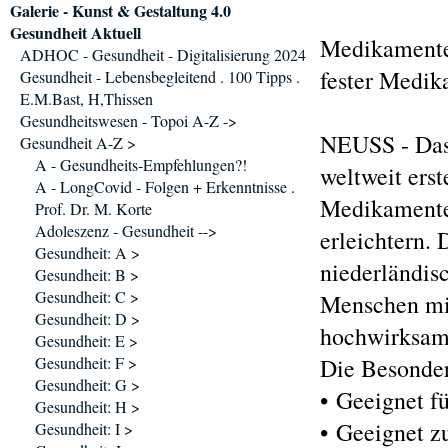
Galerie - Kunst & Gestaltung 4.0
Gesundheit Aktuell
Medikamente
ADHOC - Gesundheit - Digitalisierung 2024
fester Medi
Gesundheit - Lebensbegleitend . 100 Tipps .
E.M.Bast, H,Thissen
Gesundheitswesen - Topoi A-Z ->
NEUSS - Das
Gesundheit A-Z >
A - Gesundheits-Empfehlungen?!
weltweit erst
A - LongCovid - Folgen + Erkenntnisse .
Medikamente,
Prof. Dr. M. Korte
Adoleszenz - Gesundheit -->
erleichtern.
Gesundheit: A >
niederländis
Gesundheit: B >
Gesundheit: C >
Menschen mi
Gesundheit: D >
hochwirksam
Gesundheit: E >
Gesundheit: F >
Die Besonde
Gesundheit: G >
• Geeignet fü
Gesundheit: H >
• Geeignet z
Gesundheit: I >