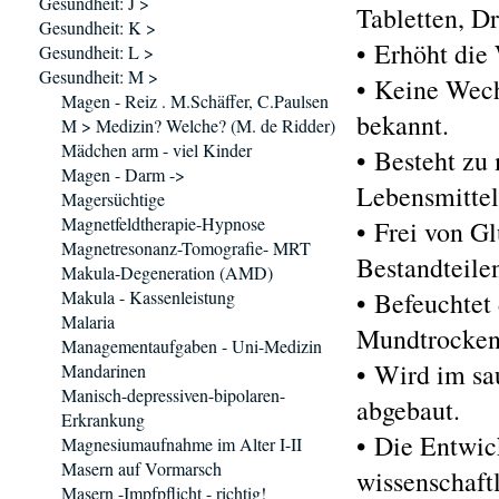
Gesundheit: J >
Tabletten, Dr
Gesundheit: K >
• Erhöht die
Gesundheit: L >
Gesundheit: M >
• Keine Wec
Magen - Reiz . M.Schäffer, C.Paulsen
bekannt.
M > Medizin? Welche? (M. de Ridder)
Mädchen arm - viel Kinder
• Besteht zu
Magen - Darm ->
Lebensmittel
Magersüchtige
Magnetfeldtherapie-Hypnose
• Frei von Gl
Magnetresonanz-Tomografie- MRT
Bestandteile
Makula-Degeneration (AMD)
Makula - Kassenleistung
• Befeuchte
Malaria
Mundtrockenh
Managementaufgaben - Uni-Medizin
• Wird im sa
Mandarinen
Manisch-depressiven-bipolaren-
abgebaut.
Erkrankung
• Die Entwic
Magnesiumaufnahme im Alter I-II
Masern auf Vormarsch
wissenschaft
Masern -Impfpflicht - richtig!