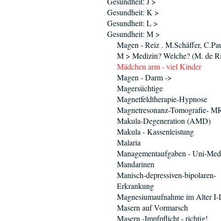
Gesundheit: J >
Gesundheit: K >
Gesundheit: L >
Gesundheit: M >
Magen - Reiz . M.Schäffer, C.Pa
M > Medizin? Welche? (M. de Ri
Mädchen arm - viel Kinder
Magen - Darm ->
Magersüchtige
Magnetfeldtherapie-Hypnose
Magnetresonanz-Tomografie- M
Makula-Degeneration (AMD)
Makula - Kassenleistung
Malaria
Managementaufgaben - Uni-Med
Mandarinen
Manisch-depressiven-bipolaren-
Erkrankung
Magnesiumaufnahme im Alter I-I
Masern auf Vormarsch
Masern -Impfpflicht - richtig!