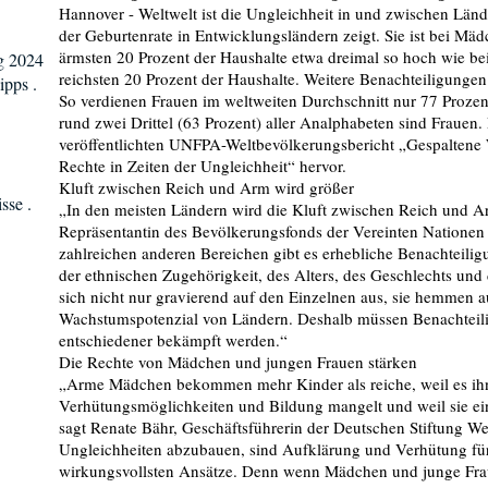
Hannover - Weltwelt ist die Ungleichheit in und zwischen Länd
der Geburtenrate in Entwicklungsländern zeigt. Sie ist bei M
ärmsten 20 Prozent der Haushalte etwa dreimal so hoch wie be
g 2024
reichsten 20 Prozent der Haushalte. Weitere Benachteiligungen
ipps .
So verdienen Frauen im weltweiten Durchschnitt nur 77 Proze
rund zwei Drittel (63 Prozent) aller Analphabeten sind Frauen
veröffentlichten UNFPA-Weltbevölkerungsbericht „Gespaltene
Rechte in Zeiten der Ungleichheit“ hervor.
Kluft zwischen Reich und Arm wird größer
sse .
„In den meisten Ländern wird die Kluft zwischen Reich und A
Repräsentantin des Bevölkerungsfonds der Vereinten Nationen
zahlreichen anderen Bereichen gibt es erhebliche Benachteilig
der ethnischen Zugehörigkeit, des Alters, des Geschlechts un
sich nicht nur gravierend auf den Einzelnen aus, sie hemmen au
Wachstumspotenzial von Ländern. Deshalb müssen Benachteilig
entschiedener bekämpft werden.“
Die Rechte von Mädchen und jungen Frauen stärken
„Arme Mädchen bekommen mehr Kinder als reiche, weil es ih
Verhütungsmöglichkeiten und Bildung mangelt und weil sie ein
sagt Renate Bähr, Geschäftsführerin der Deutschen Stiftung 
Ungleichheiten abzubauen, sind Aufklärung und Verhütung fü
wirkungsvollsten Ansätze. Denn wenn Mädchen und junge Frau