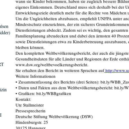
wann sie Kinder bekommen, haben sie zugleich bessere Bildu
eigenes Einkommen. Deutschland muss sich deshalb bei der U
Entwicklungsziele deutlich mehr für die Rechte von Mädchen 
Um die Ungleichheiten abzubauen, empfiehlt UNFPA unter ande
Mindestschutz einzurichten, der ein sicheres Grundeinkommen 
ulsen
Dienstleistungen abdeckt. Zudem sei es wichtig, den gesamte
dder)
Familienplanung abzudecken und dabei den ärmsten 40 Prozen
sowie Dienstleistungen etwa zu Kinderbetreuung auszubauen, d
bleiben können.
Den kompletten Weltbevölkerungsbericht, der auch die jüngst
Gesundheitsdaten für alle Länder und Regionen der Erde enthält
RT
www.dsw.org/weltbevoelkerungsbericht.
Sie erhalten den Bericht in weiteren Sprachen auf
http://www.u
Weitere Informationen
• Zusammenfassung des Berichts (drei Seiten): bit.ly/WBB_
• Daten und Fakten aus dem Weltbevölkerungsbericht: bit.ly
izin
• Grafiken: bit.ly/WBBgrafiken
Kontakt:
Ute Stallmeister
Pressesprecherin
I
Deutsche Stiftung Weltbevölkerung (DSW)
Hindenburgstr. 25
30175 Hannover