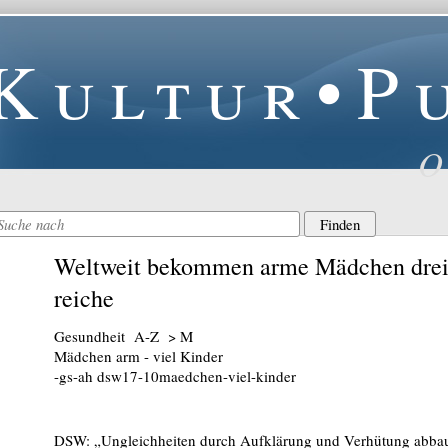
Kultur•P
O
Weltweit bekommen arme Mädchen dreim
reiche
Gesundheit A-Z > M
Mädchen arm - viel Kinder
-gs-ah dsw17-10maedchen-viel-kinder
DSW: „Ungleichheiten durch Aufklärung und Verhütung abba