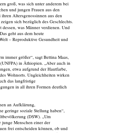
ern groß, was sich unter anderem bei
ädchen und jungen Frauen aus den
i ihren Altersgenossinnen aus den
 zeigen sich bezüglich des Geschlechts.
nt dessen, was Männer verdienen. Und
. Das geht aus dem heute
 Welt – Reproduktive Gesundheit und
rm immer größer“, sagt Bettina Maas,
 (UNFPA) in Äthiopien. „Aber auch in
ungen, etwa aufgrund der Hautfarbe,
d des Wohnorts. Ungleichheiten wirken
ch das langfristige
ungen in all ihren Formen deutlich
nen an Aufklärung,
e geringe soziale Stellung haben“,
Weltbevölkerung (DSW). „Um
r junge Menschen einer der
en frei entscheiden können, ob und