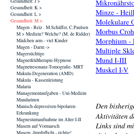
Gesundheit: J >
Mikronährsto
Gesundheit: K >
Minze - Heil
Gesundheit: L >
Molekulare 
Gesundheit: M >
Magen - Reiz . M.Schäffer, C.Paulsen
Morbus Cro
M > Medizin? Welche? (M. de Ridder)
Morphium - 
Mädchen arm - viel Kinder
Magen - Darm ->
Multiple Skl
Magersüchtige
Mund I-III
Magnetfeldtherapie-Hypnose
Magnetresonanz-Tomografie- MRT
Muskel I-V
Makula-Degeneration (AMD)
Makula - Kassenleistung
Malaria
Managementaufgaben - Uni-Medizin
Mandarinen
Den bisherig
Manisch-depressiven-bipolaren-
Erkrankung
Aktivitäten d
Magnesiumaufnahme im Alter I-II
Links sind mi
Masern auf Vormarsch
Masern -Impfpflicht - richtig!