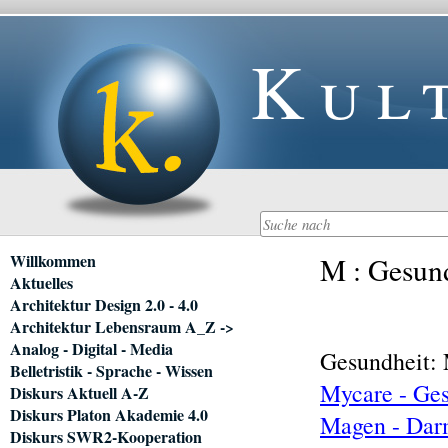
Kul
Navigation
Willkommen
M : Gesund
überspringen
Aktuelles
Architektur Design 2.0 - 4.0
Architektur Lebensraum A_Z ->
Analog - Digital - Media
Gesundheit
Belletristik - Sprache - Wissen
Mycare - Ge
Diskurs Aktuell A-Z
Diskurs Platon Akademie 4.0
Magen - Dar
Diskurs SWR2-Kooperation