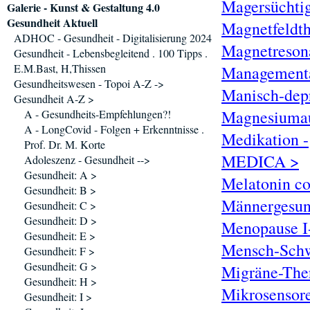
Magersüchti
Galerie - Kunst & Gestaltung 4.0
Gesundheit Aktuell
Magnetfeldt
ADHOC - Gesundheit - Digitalisierung 2024
Magnetreson
Gesundheit - Lebensbegleitend . 100 Tipps .
E.M.Bast, H,Thissen
Managementa
Gesundheitswesen - Topoi A-Z ->
Manisch-depr
Gesundheit A-Z >
Magnesiumau
A - Gesundheits-Empfehlungen?!
A - LongCovid - Folgen + Erkenntnisse .
Medikation -
Prof. Dr. M. Korte
MEDICA >
Adoleszenz - Gesundheit -->
Gesundheit: A >
Melatonin co
Gesundheit: B >
Männergesun
Gesundheit: C >
Gesundheit: D >
Menopause I-
Gesundheit: E >
Mensch-Schw
Gesundheit: F >
Gesundheit: G >
Migräne-Ther
Gesundheit: H >
Mikrosensore
Gesundheit: I >