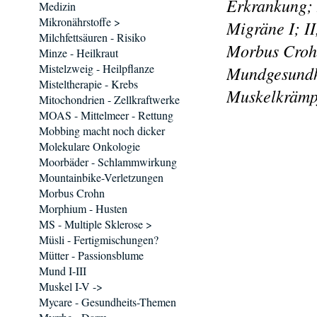
Erkrankung;
Medizin
Mikronährstoffe >
Migräne I; I
Milchfettsäuren - Risiko
Morbus Croh
Minze - Heilkraut
Mistelzweig - Heilpflanze
Mundgesundh
Misteltherapie - Krebs
Muskelkrämp
Mitochondrien - Zellkraftwerke
MOAS - Mittelmeer - Rettung
Mobbing macht noch dicker
Molekulare Onkologie
Moorbäder - Schlammwirkung
Mountainbike-Verletzungen
Morbus Crohn
Morphium - Husten
MS - Multiple Sklerose >
Müsli - Fertigmischungen?
Mütter - Passionsblume
Mund I-III
Muskel I-V ->
Mycare - Gesundheits-Themen