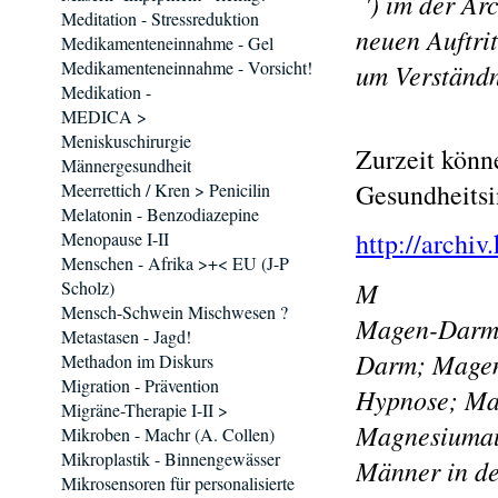
') im der Ar
Meditation - Stressreduktion
neuen Auftrit
Medikamenteneinnahme - Gel
Medikamenteneinnahme - Vorsicht!
um Verständn
Medikation -
MEDICA >
Meniskuschirurgie
Zurzeit könn
Männergesundheit
Gesundheitsi
Meerrettich / Kren > Penicilin
Melatonin - Benzodiazepine
http://archiv
Menopause I-II
Menschen - Afrika >+< EU (J-P
M
Scholz)
Mensch-Schwein Mischwesen ?
Magen-Darm-
Metastasen - Jagd!
Darm; Magen-
Methadon im Diskurs
Migration - Prävention
Hypnose; Mag
Migräne-Therapie I-II >
Magnesiumau
Mikroben - Machr (A. Collen)
Mikroplastik - Binnengewässer
Männer in d
Mikrosensoren für personalisierte