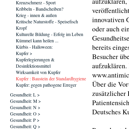
aufzuklären,
Kreuzschmerz - Sport
Kribbeln - Bandscheiben?
veröffentlich
Krieg - innen & außen
innovativen 
Kritische Naturstoffe - Speisefisch
oder auch ein
Kropf
Kulturelle Bildung - Erfolg im Leben
Gesundheitse
Kümmel kann heilen ...
bereits einge
Kürbis - Halloween:
Kupfer >
Besucher übe
Kupferlegierungen &
aufzuklären.
Desinfektionsmittel
Wirksamkeit von Kupfer
www.antimicr
Kupfer : Baustein der Standardhygiene
Über die Vor
Kupfer: gegen pathogene Erreger
zusätzlicher
Gesundheit: L >
Gesundheit: M >
Patientensich
Gesundheit: N >
Deutsches Kup
Gesundheit: O >
Gesundheit: P >
Gesundheit: Q >