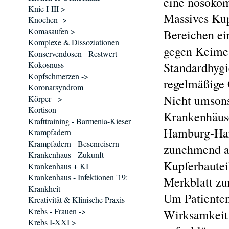
eine nosokom
Knie I-III >
Massives Kup
Knochen ->
Komasaufen >
Bereichen ein
Komplexe & Dissoziationen
gegen Keime 
Konservendosen - Restwert
Kokosnuss -
Standardhyg
Kopfschmerzen ->
regelmäßige 
Koronarsyndrom
Nicht umsons
Körper - >
Kortison
Krankenhäuse
Krafttraining - Barmenia-Kieser
Hamburg-Har
Krampfadern
Krampfadern - Besenreisern
zunehmend au
Krankenhaus - Zukunft
Kupferbautei
Krankenhaus + KI
Krankenhaus - Infektionen '19:
Merkblatt zu
Krankheit
Um Patienten
Kreativität & Klinische Praxis
Krebs - Frauen ->
Wirksamkeit 
Krebs I-XXI >