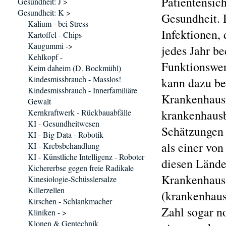
Patientensich
Gesundheit: J >
Gesundheit: K >
Gesundheit. 
Kalium - bei Stress
Infektionen,
Kartoffel - Chips
Kaugummi ->
jedes Jahr be
Kehlkopf -
Funktionswer
Keim daheim (D. Bockmühl)
Kindesmissbrauch - Masslos!
kann dazu be
Kindesmissbrauch - Innerfamiliäre
Krankenhausi
Gewalt
Kernkraftwerk - Rückbauabfälle
krankenhausbü
KI - Gesundheitwesen
Schätzungen 
KI - Big Data - Robotik
als einer vo
KI - Krebsbehandlung
KI - Künstliche Intelligenz - Roboter
diesen Lände
Kichererbse gegen freie Radikale
Krankenhaus
Kinesiologie-Schüsslersalze
Killerzellen
(krankenhausb
Kirschen - Schlankmacher
Zahl sogar n
Kliniken - >
Klonen & Gentechnik