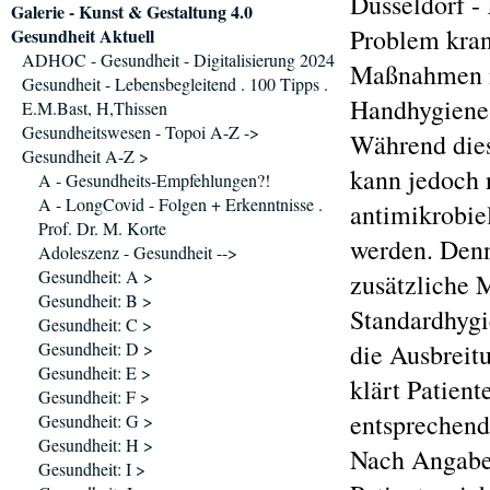
Düsseldorf -
Galerie - Kunst & Gestaltung 4.0
Problem kran
Gesundheit Aktuell
ADHOC - Gesundheit - Digitalisierung 2024
Maßnahmen in
Gesundheit - Lebensbegleitend . 100 Tipps .
Handhygiene-
E.M.Bast, H,Thissen
Gesundheitswesen - Topoi A-Z ->
Während dies
Gesundheit A-Z >
kann jedoch
A - Gesundheits-Empfehlungen?!
A - LongCovid - Folgen + Erkenntnisse .
antimikrobie
Prof. Dr. M. Korte
werden. Denn
Adoleszenz - Gesundheit -->
Gesundheit: A >
zusätzliche 
Gesundheit: B >
Standardhygi
Gesundheit: C >
Gesundheit: D >
die Ausbreit
Gesundheit: E >
klärt Patient
Gesundheit: F >
entsprechend
Gesundheit: G >
Gesundheit: H >
Nach Angaben
Gesundheit: I >