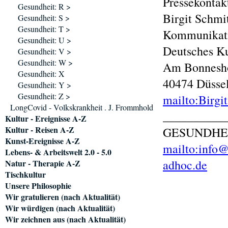
Pressekontak
Gesundheit: R >
Birgit Schmi
Gesundheit: S >
Gesundheit: T >
Kommunikati
Gesundheit: U >
Deutsches Ku
Gesundheit: V >
Gesundheit: W >
Am Bonnesh
Gesundheit: X
40474 Düsse
Gesundheit: Y >
Gesundheit: Z >
mailto:Birgi
LongCovid - Volkskrankheit . J. Frommhold
__________
Kultur - Ereignisse A-Z
Kultur - Reisen A-Z
GESUNDHE
Kunst-Ereignisse A-Z
mailto:info@
Lebens- & Arbeitswelt 2.0 - 5.0
adhoc.de
Natur - Therapie A-Z
Tischkultur
Unsere Philosophie
Wir gratulieren (nach Aktualität)
Wir würdigen (nach Aktualität)
Wir zeichnen aus (nach Aktualität)