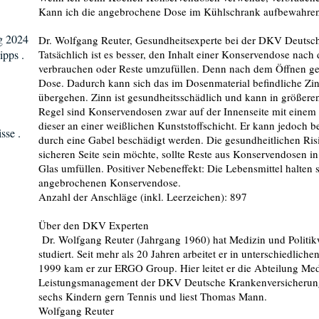
Kann ich die angebrochene Dose im Kühlschrank aufbewahren 
g 2024
Dr. Wolfgang Reuter, Gesundheitsexperte bei der DKV Deutsc
ipps .
Tatsächlich ist es besser, den Inhalt einer Konservendose nac
verbrauchen oder Reste umzufüllen. Denn nach dem Öffnen gela
Dose. Dadurch kann sich das im Dosenmaterial befindliche Zin
übergehen. Zinn ist gesundheitsschädlich und kann in größere
Regel sind Konservendosen zwar auf der Innenseite mit einem 
dieser an einer weißlichen Kunststoffschicht. Er kann jedoch 
sse .
durch eine Gabel beschädigt werden. Die gesundheitlichen Risi
sicheren Seite sein möchte, sollte Reste aus Konservendosen in
Glas umfüllen. Positiver Nebeneffekt: Die Lebensmittel halten si
angebrochenen Konservendose.
Anzahl der Anschläge (inkl. Leerzeichen): 897
Über den DKV Experten
Dr. Wolfgang Reuter (Jahrgang 1960) hat Medizin und Politikw
studiert. Seit mehr als 20 Jahren arbeitet er in unterschiedlic
1999 kam er zur ERGO Group. Hier leitet er die Abteilung Me
Leistungsmanagement der DKV Deutsche Krankenversicherung. I
sechs Kindern gern Tennis und liest Thomas Mann.
Wolfgang Reuter