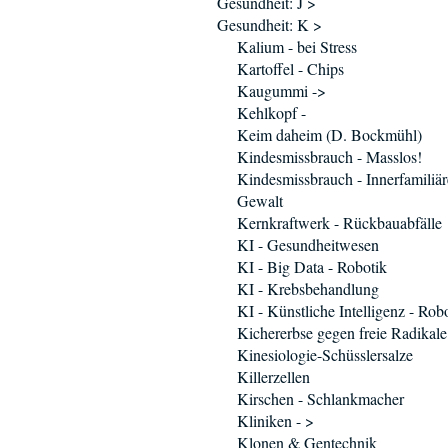
Gesundheit: J >
Gesundheit: K >
Kalium - bei Stress
Kartoffel - Chips
Kaugummi ->
Kehlkopf -
Keim daheim (D. Bockmühl)
Kindesmissbrauch - Masslos!
Kindesmissbrauch - Innerfamiliär
Gewalt
Kernkraftwerk - Rückbauabfälle
KI - Gesundheitwesen
KI - Big Data - Robotik
KI - Krebsbehandlung
KI - Künstliche Intelligenz - Rob
Kichererbse gegen freie Radikale
Kinesiologie-Schüsslersalze
Killerzellen
Kirschen - Schlankmacher
Kliniken - >
Klonen & Gentechnik