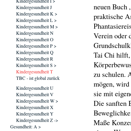
Kindergesundheit I >
neuen Buch „
Kindergesundheit J
Kindergesundheit K >
praktische A
Kindergesundheit L >
Phantasierei
Kindergesundheit M >
Kindergesundheit N
Verein oder 
Kindergesundheit O
Grundschulkl
Kindergesundheit P >
Kindergesundheit Q
Tai Chi hilft
Kindergesundheit R
Körperbewus
Kindergesundheit S >
Kindergesundheit T
zu schulen. 
TBC - ist global zurück
mögen, wird 
Kindergesundheit U
sie mit eige
Kindergesundheit V
Kindergesundheit W >
Die sanften
Kindergesundheit X
Beweglichkei
Kindergesundheit Y
Kindergesundheit Z ->
Maße Konzent
Gesundheit: A >