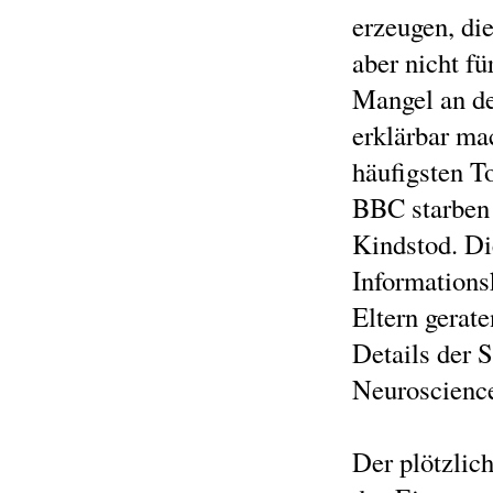
erzeugen, di
aber nicht f
Mangel an de
erklärbar ma
häufigsten T
BBC starben 
Kindstod. Di
Information
Eltern gerat
Details der 
Neuroscience
Der plötzlic