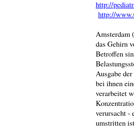
http://pediat
http://www.
Amsterdam (p
das Gehirn v
Betroffen si
Belastungsst
Ausgabe der 
bei ihnen ei
verarbeitet 
Konzentratio
verursacht - 
umstritten ist