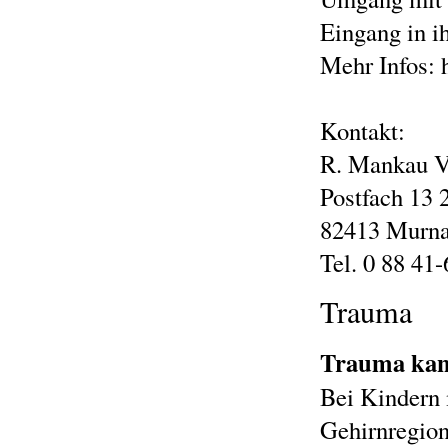
Eingang in i
Mehr Infos: 
Kontakt:
R. Mankau V
Postfach 13 
82413 Murnau
Tel. 0 88 41
Trauma
Trauma kan
Bei Kindern 
Gehirnregio