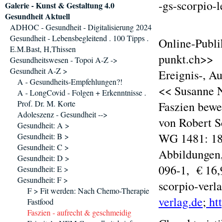
-gs-scorpio-l
Galerie - Kunst & Gestaltung 4.0
Gesundheit Aktuell
ADHOC - Gesundheit - Digitalisierung 2024
Gesundheit - Lebensbegleitend . 100 Tipps .
Online-Publik
E.M.Bast, H,Thissen
punkt.ch>>
Gesundheitswesen - Topoi A-Z ->
Gesundheit A-Z >
Ereignis-, A
A - Gesundheits-Empfehlungen?!
<< Susanne N
A - LongCovid - Folgen + Erkenntnisse .
Prof. Dr. M. Korte
Faszien bewe
Adoleszenz - Gesundheit -->
von Robert 
Gesundheit: A >
WG 1481: 184
Gesundheit: B >
Gesundheit: C >
Abbildungen,
Gesundheit: D >
096-1, € 16,
Gesundheit: E >
Gesundheit: F >
scorpio-verl
F > Fit werden: Nach Chemo-Therapie
verlag.de
;
htt
Fastfood
Faszien - aufrecht & geschmeidig