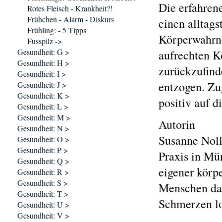
Die erfahren
Rotes Fleisch - Krankheit?!
Frühchen - Alarm - Diskurs
einen alltag
Frühling: - 5 Tipps
Körperwahrne
Fusspilz ->
Gesundheit: G >
aufrechten K
Gesundheit: H >
zurückzufind
Gesundheit: I >
entzogen. Zug
Gesundheit: J >
Gesundheit: K >
positiv auf d
Gesundheit: L >
Gesundheit: M >
Autorin
Gesundheit: N >
Susanne Noll 
Gesundheit: O >
Gesundheit: P >
Praxis in Mü
Gesundheit: Q >
eigener körp
Gesundheit: R >
Gesundheit: S >
Menschen da
Gesundheit: T >
Schmerzen l
Gesundheit: U >
Gesundheit: V >