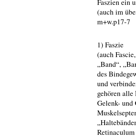
Faszien ein 
(auch im übe
m+w.p17-7
1) Faszie
(auch Fascie
„Band“, „Ban
des Bindegew
und verbinde
gehören alle
Gelenk- und 
Muskelsepten
„Haltebänder
Retinaculum 