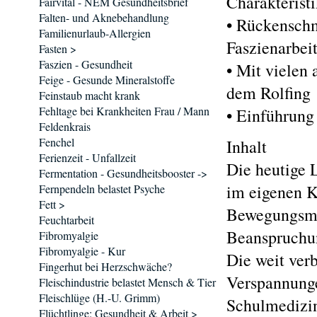
Charakterist
Fairvital - NEM Gesundheitsbrief
Falten- und Aknebehandlung
• Rückensch
Familienurlaub-Allergien
Faszienarbei
Fasten >
Faszien - Gesundheit
• Mit vielen
Feige - Gesunde Mineralstoffe
dem Rolfing
Feinstaub macht krank
Fehltage bei Krankheiten Frau / Mann
• Einführung
Feldenkrais
Fenchel
Inhalt
Ferienzeit - Unfallzeit
Die heutige 
Fermentation - Gesundheitsbooster ->
im eigenen K
Fernpendeln belastet Psyche
Fett >
Bewegungsman
Feuchtarbeit
Beanspruchun
Fibromyalgie
Fibromyalgie - Kur
Die weit verb
Fingerhut bei Herzschwäche?
Verspannunge
Fleischindustrie belastet Mensch & Tier
Fleischlüge (H.-U. Grimm)
Schulmedizin
Flüchtlinge: Gesundheit & Arbeit >