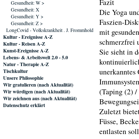
Fazit
Gesundheit: W >
Gesundheit: X
Die Yoga und
Gesundheit: Y >
Faszien-Disk
Gesundheit: Z >
LongCovid - Volkskrankheit . J. Frommhold
mit gesunden
Kultur - Ereignisse A-Z
schmerzfrei 
Kultur - Reisen A-Z
Kunst-Ereignisse A-Z
Sie sieht in 
Lebens- & Arbeitswelt 2.0 - 5.0
kontinuierli
Natur - Therapie A-Z
unerkanntes 
Tischkultur
Unsere Philosophie
Immunsystem i
Wir gratulieren (nach Aktualität)
(Taping (2) /
Wir würdigen (nach Aktualität)
Wir zeichnen aus (nach Aktualität)
Bewegungsein
Datenschutz erklärt
Zuletzt biet
Füsse, Becke
entlasten so