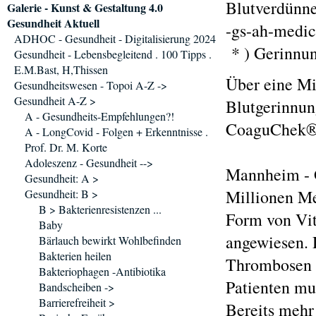
Blutverdünne
Galerie - Kunst & Gestaltung 4.0
Gesundheit Aktuell
-gs-ah-medic
ADHOC - Gesundheit - Digitalisierung 2024
* ) Gerinnun
Gesundheit - Lebensbegleitend . 100 Tipps .
E.M.Bast, H,Thissen
Über eine Mi
Gesundheitswesen - Topoi A-Z ->
Gesundheit A-Z >
Blutgerinnun
A - Gesundheits-Empfehlungen?!
CoaguChek®
A - LongCovid - Folgen + Erkenntnisse .
Prof. Dr. M. Korte
Adoleszenz - Gesundheit -->
Mannheim - G
Gesundheit: A >
Millionen M
Gesundheit: B >
B > Bakterienresistenzen ...
Form von Vit
Baby
angewiesen. 
Bärlauch bewirkt Wohlbefinden
Bakterien heilen
Thrombosen o
Bakteriophagen -Antibiotika
Patienten mu
Bandscheiben ->
Barrierefreiheit >
Bereits mehr 