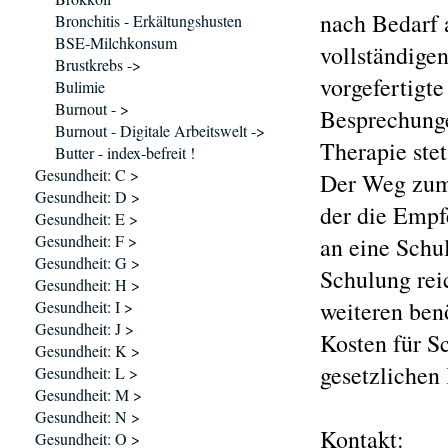
nach Bedarf 
Bronchitis - Erkältungshusten
BSE-Milchkonsum
vollständigen
Brustkrebs ->
vorgefertigt
Bulimie
Burnout - >
Besprechunge
Burnout - Digitale Arbeitswelt ->
Therapie ste
Butter - index-befreit !
Gesundheit: C >
Der Weg zum
Gesundheit: D >
der die Empf
Gesundheit: E >
Gesundheit: F >
an eine Schu
Gesundheit: G >
Schulung reic
Gesundheit: H >
weiteren ben
Gesundheit: I >
Gesundheit: J >
Kosten für S
Gesundheit: K >
gesetzliche
Gesundheit: L >
Gesundheit: M >
Gesundheit: N >
Kontakt:
Gesundheit: O >