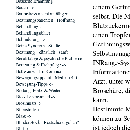
Basische Ernährung
einem Gerin
Bauch - >
Baumstress macht anfälliger
selbst. Die M
Beatmungspatienten - Hoffnung
Blutzuckerme
Behandlung ?
Behandlungsfehler
einen Tropfe
Behinderung ->
Gerinnungswe
Beine Syndrom - Studie
Selbstmanag
Beatmung - künstlich - sanft
Berufstätige & psychische Probleme
INRange-Syst
Betreuung & Fachpflege ->
Informatione
Bettwanze - Im Kommen
Bewegungsapparat - Medizin 4.0
Arzt, unter 
Bewegung-Tipps ->
Broschüre, d
Bildung 'Fort> &-Weiter
Bio - Lebensmittel ->
kann.
Biosimilars ->
Bestimmte Me
Bitterstoffe >
Blase ->
können zu Sc
Blindenstock - Restsehend gehen?!
ist jedoch d
Blut- >