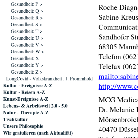
Gesundheit: P >
Roche Diagn
Gesundheit: Q >
Sabine Kreu
Gesundheit: R >
Gesundheit: S >
Communicati
Gesundheit: T >
Sandhofer St
Gesundheit: U >
Gesundheit: V >
68305 Mann
Gesundheit: W >
Telefon (062
Gesundheit: X
Telefax (062
Gesundheit: Y >
Gesundheit: Z >
mailto:sabi
LongCovid - Volkskrankheit . J. Frommhold
http://www.
Kultur - Ereignisse A-Z
Kultur - Reisen A-Z
MCG Medica
Kunst-Ereignisse A-Z
Lebens- & Arbeitswelt 2.0 - 5.0
Dr. Melanie
Natur - Therapie A-Z
Mörsenbroic
Tischkultur
Unsere Philosophie
40470 Düsse
Wir gratulieren (nach Aktualität)