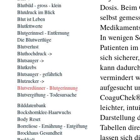
Blutbild - gross - klein
Dosis. Beim
Blutdruck im Blick
selbst gemes
Blut ist Leben
Medikaments 
Blutfettwerte
Blutgerinnsel - Entfernung
In wenigen 
Die Blutwertlüge
Patienten im 
Blutverlust
Bluthochdruck ->
sich sichere
Blutsauger ->
kann dadurch 
Blutkrebs
Blutsauger - gefährlich
vermindert w
Blutzucker ->
aufgesucht u
Blutverdünner - Blutgerinnung
Blutvergiftung - Todesursache
CoaguChek® I
Bilddatenbank
leichter, int
Bockshornklee-Haarwuchs
Darstellung 
Body Reset
Tabellen dir
Borreliose - Ernährung - Entgiftung
Brockhaus Gesundheit
lassen sich 
Brokkoli