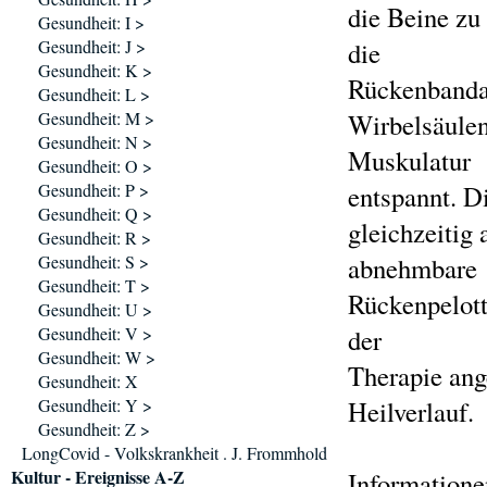
die Beine zu 
Gesundheit: I >
Gesundheit: J >
die
Gesundheit: K >
Rückenbandag
Gesundheit: L >
Gesundheit: M >
Wirbelsäulena
Gesundheit: N >
Muskulatur
Gesundheit: O >
Gesundheit: P >
entspannt. D
Gesundheit: Q >
gleichzeitig
Gesundheit: R >
Gesundheit: S >
abnehmbare
Gesundheit: T >
Rückenpelott
Gesundheit: U >
Gesundheit: V >
der
Gesundheit: W >
Therapie ange
Gesundheit: X
Gesundheit: Y >
Heilverlauf.
Gesundheit: Z >
LongCovid - Volkskrankheit . J. Frommhold
Kultur - Ereignisse A-Z
Informatione