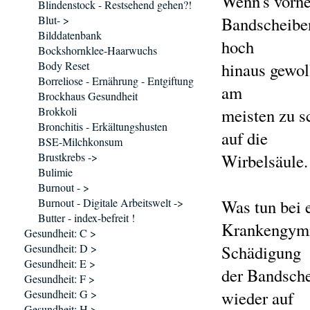
Wenn's vorne 
Blindenstock - Restsehend gehen?!
Blut- >
Bandscheiben
Bilddatenbank
hoch
Bockshornklee-Haarwuchs
Body Reset
hinaus gewol
Borreliose - Ernährung - Entgiftung
am
Brockhaus Gesundheit
Brokkoli
meisten zu s
Bronchitis - Erkältungshusten
auf die
BSE-Milchkonsum
Brustkrebs ->
Wirbelsäule.
Bulimie
Burnout - >
Burnout - Digitale Arbeitswelt ->
Was tun bei 
Butter - index-befreit !
Krankengymn
Gesundheit: C >
Gesundheit: D >
Schädigung
Gesundheit: E >
der Bandsch
Gesundheit: F >
Gesundheit: G >
wieder auf
Gesundheit: H >