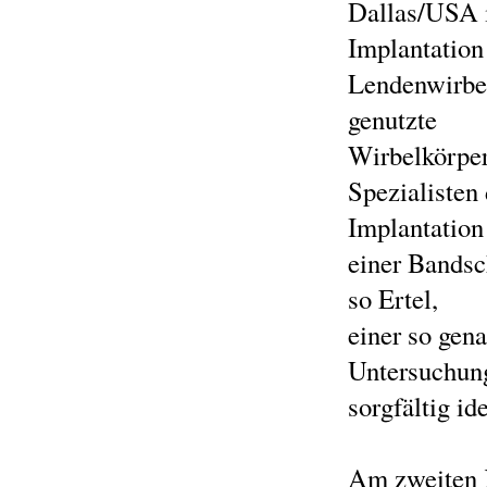
Dallas/USA i
Implantation
Lendenwirbel
genutzte
Wirbelkörper
Spezialisten 
Implantation
einer Bandsc
so Ertel,
einer so gen
Untersuchung
sorgfältig id
Am zweiten K