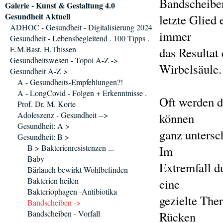
Bandscheiben
Galerie - Kunst & Gestaltung 4.0
Gesundheit Aktuell
letzte Glied 
ADHOC - Gesundheit - Digitalisierung 2024
immer
Gesundheit - Lebensbegleitend . 100 Tipps .
E.M.Bast, H,Thissen
das Resultat
Gesundheitswesen - Topoi A-Z ->
Wirbelsäule.
Gesundheit A-Z >
A - Gesundheits-Empfehlungen?!
A - LongCovid - Folgen + Erkenntnisse .
Oft werden d
Prof. Dr. M. Korte
Adoleszenz - Gesundheit -->
können
Gesundheit: A >
ganz untersc
Gesundheit: B >
B > Bakterienresistenzen ...
Im
Baby
Extremfall d
Bärlauch bewirkt Wohlbefinden
Bakterien heilen
eine
Bakteriophagen -Antibiotika
gezielte The
Bandscheiben ->
Bandscheiben - Vorfall
Rücken