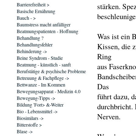
Barrierefreiheit >
stärken. Spe
Basische Ernährung
beschleunige
Bauch - >
Baumstress macht anfälliger
Beatmungspatienten - Hoffnung
Was ist ein 
Behandlung ?
Behandlungsfehler
Kissen, die 
Behinderung ->
Ring
Beine Syndrom - Studie
Beatmung - künstlich - sanft
aus Faserknor
Berufstätige & psychische Probleme
Bandscheiben
Betreuung & Fachpflege ->
Bettwanze - Im Kommen
Das
Bewegungsapparat - Medizin 4.0
führt dazu, d
Bewegung-Tipps ->
Bildung 'Fort> &-Weiter
durchbricht.
Bio - Lebensmittel ->
Nerven.
Biosimilars ->
Bitterstoffe >
Blase ->