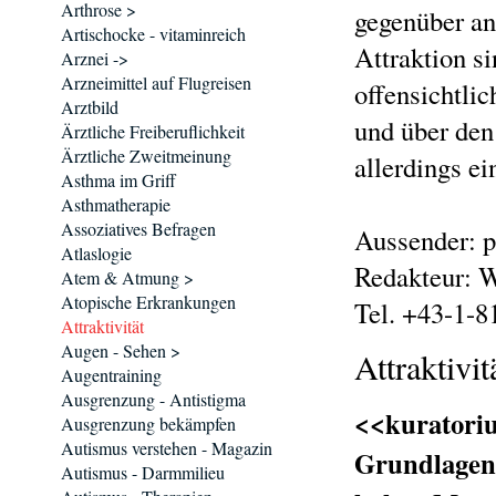
Arthrose >
gegenüber an
Artischocke - vitaminreich
Attraktion s
Arznei ->
Arzneimittel auf Flugreisen
offensichtlic
Arztbild
und über den
Ärztliche Freiberuflichkeit
Ärztliche Zweitmeinung
allerdings ei
Asthma im Griff
Asthmatherapie
Assoziatives Befragen
Aussender: p
Atlaslogie
Redakteur: W
Atem & Atmung >
Atopische Erkrankungen
Tel. +43-1-8
Attraktivität
Augen - Sehen >
Attraktivit
Augentraining
Ausgrenzung - Antistigma
<<kuratoriu
Ausgrenzung bekämpfen
Autismus verstehen - Magazin
Grundlagen:
Autismus - Darmmilieu