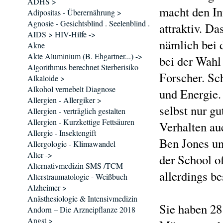
ADHS >
macht den In
Adipositas - Überernährung >
Agnosie - Gesichtsblind . Seelenblind .
attraktiv. D
AIDS > HIV-Hilfe ->
nämlich bei 
Akne
Akte Aluminium (B. Ehgartner...) ->
bei der Wahl
Algorithmus berechnet Sterberisiko
Forscher. Sch
Alkaloide >
Alkohol vernebelt Diagnose
und Energie. 
Allergien - Allergiker >
selbst nur gu
Allergien - verträglich gestalten
Allergien - Kurzkettige Fettsäuren
Verhalten au
Allergie - Insektengift
Ben Jones un
Allergologie - Klimawandel
Alter ->
der School o
Alternativmedizin SMS /TCM
allerdings bes
Alterstraumatologie - Weißbuch
Alzheimer >
Anästhesiologie & Intensivmedizin
Sie haben 28
Andorn – Die Arzneipflanze 2018
Angst >