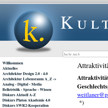
Kul
Navigation
Willkommen
Attraktivit
überspringen
Aktuelles
Architektur Design 2.0 - 4.0
Attraktivit
Architektur Lebensraum A_Z ->
Analog - Digital - Media
Geschlechts
Belletristik - Sprache - Wissen
weitlaner@p
Diskurs Aktuell A-Z
Diskurs Platon Akademie 4.0
*)
Diskurs SWR2-Kooperation