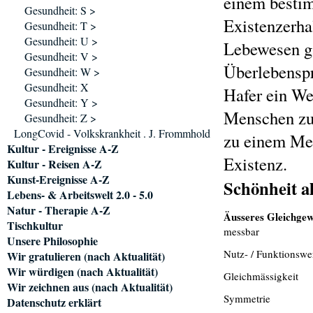
einem bestim
Gesundheit: S >
Existenzerha
Gesundheit: T >
Gesundheit: U >
Lebewesen g
Gesundheit: V >
Überlebenspr
Gesundheit: W >
Gesundheit: X
Hafer ein Wer
Gesundheit: Y >
Menschen zur
Gesundheit: Z >
LongCovid - Volkskrankheit . J. Frommhold
zu einem Men
Kultur - Ereignisse A-Z
Existenz.
Kultur - Reisen A-Z
Kunst-Ereignisse A-Z
Schönheit a
Lebens- & Arbeitswelt 2.0 - 5.0
Natur - Therapie A-Z
Äusseres Gleichgew
Tischkultur
messbar
Unsere Philosophie
Nutz- / Funktionswer
Wir gratulieren (nach Aktualität)
Wir würdigen (nach Aktualität)
Gleichmässigkeit
Wir zeichnen aus (nach Aktualität)
Symmetrie
Datenschutz erklärt