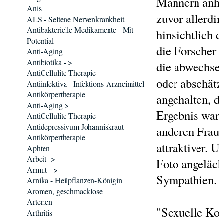
Männern anha
Anis
zuvor allerdi
ALS - Seltene Nervenkrankheit
Antibakterielle Medikamente - Mit
hinsichtlich 
Potential
die Forscher 
Anti-Aging
Antibiotika - >
die abwechse
AntiCellulite-Therapie
oder abschät
Antiinfektiva - Infektions-Arzneimittel
Antikörpertherapie
angehalten, d
Anti-Aging >
Ergebnis war
AntiCellulite-Therapie
Antidepressivum Johanniskraut
anderen Frau
Antikörpertherapie
attraktiver.
Aphten
Arbeit ->
Foto angeläc
Armut - >
Sympathien.
Arnika - Heilpflanzen-Königin
Aromen, geschmacklose
Arterien
"Sexuelle Ko
Arthritis