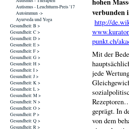
hohen Masse
Autismus - Therapien
Autismus - Leuchtturm-Preis '17
verbunden i
Autoimmun ->
Ayurveda und Yoga
http://de.w
Gesundheit: B >
www.kuratori
Gesundheit: C >
Gesundheit: D >
punkt.ch/ak
Gesundheit: E >
Gesundheit: F >
Mit der Bede
Gesundheit: G >
hauptsächlic
Gesundheit: H >
Gesundheit: I >
jede Wertung,
Gesundheit: J >
Gleichgewich
Gesundheit: K >
Gesundheit: L >
sozialpoliti
Gesundheit: M >
Rezeptoren…
Gesundheit: N >
Gesundheit: O >
geprägt. In d
Gesundheit: P >
von dem beha
Gesundheit: Q >
Gesundheit: R >