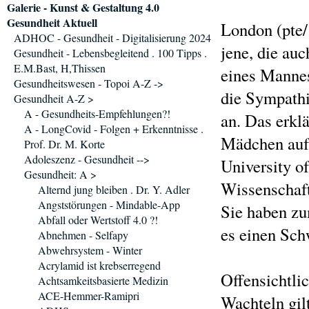
Galerie - Kunst & Gestaltung 4.0
Gesundheit Aktuell
London (pte/
ADHOC - Gesundheit - Digitalisierung 2024
jene, die au
Gesundheit - Lebensbegleitend . 100 Tipps .
E.M.Bast, H,Thissen
eines Mannes
Gesundheitswesen - Topoi A-Z ->
die Sympathi
Gesundheit A-Z >
A - Gesundheits-Empfehlungen?!
an. Das erkl
A - LongCovid - Folgen + Erkenntnisse .
Mädchen auf 
Prof. Dr. M. Korte
Adoleszenz - Gesundheit -->
University o
Gesundheit: A >
Wissenschaft
Alternd jung bleiben . Dr. Y. Adler
Angststörungen - Mindable-App
Sie haben zu
Abfall oder Wertstoff 4.0 ?!
es einen Sch
Abnehmen - Selfapy
Abwehrsystem - Winter
Acrylamid ist krebserregend
Offensichtli
Achtsamkeitsbasierte Medizin
ACE-Hemmer-Ramipri
Wachteln gil