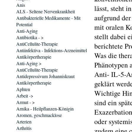
Anis
lässt, steht
ALS - Seltene Nervenkrankheit
aufgrund der
Antibakterielle Medikamente - Mit
Potential
mit oralen K
Anti-Aging
stellt dabei 
Antibiotika - >
AntiCellulite-Therapie
berichtete P
Antiinfektiva - Infektions-Arzneimittel
Was die ther
Antikörpertherapie
Anti-Aging >
Phänotypen a
AntiCellulite-Therapie
Anti- IL-5-A
Antidepressivum Johanniskraut
geklärt werd
Antikörpertherapie
Aphten
Wichtige Hin
Arbeit ->
sind ein spät
Armut - >
Arnika - Heilpflanzen-Königin
Exazerbation
Aromen, geschmacklose
oder systemi
Arterien
Arthritis
zudem eine c