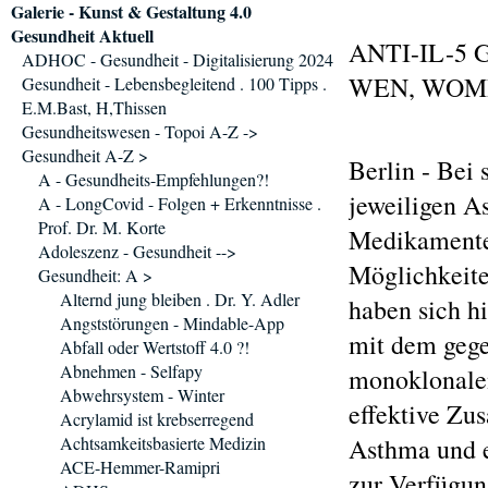
Galerie - Kunst & Gestaltung 4.0
Gesundheit Aktuell
ANTI-IL-5
ADHOC - Gesundheit - Digitalisierung 2024
WEN, WOM
Gesundheit - Lebensbegleitend . 100 Tipps .
E.M.Bast, H,Thissen
Gesundheitswesen - Topoi A-Z ->
Gesundheit A-Z >
Berlin - Bei 
A - Gesundheits-Empfehlungen?!
jeweiligen A
A - LongCovid - Folgen + Erkenntnisse .
Prof. Dr. M. Korte
Medikamente
Adoleszenz - Gesundheit -->
Möglichkeite
Gesundheit: A >
Alternd jung bleiben . Dr. Y. Adler
haben sich hi
Angststörungen - Mindable-App
mit dem gege
Abfall oder Wertstoff 4.0 ?!
Abnehmen - Selfapy
monoklonale
Abwehrsystem - Winter
effektive Zu
Acrylamid ist krebserregend
Achtsamkeitsbasierte Medizin
Asthma und e
ACE-Hemmer-Ramipri
zur Verfügun