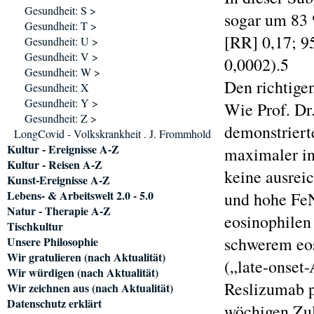
Gesundheit: S >
sogar um 83 
Gesundheit: T >
[RR] 0,17; 9
Gesundheit: U >
Gesundheit: V >
0,0002).5
Gesundheit: W >
Den richtigen
Gesundheit: X
Gesundheit: Y >
Wie Prof. Dr
Gesundheit: Z >
demonstriert
LongCovid - Volkskrankheit . J. Frommhold
Kultur - Ereignisse A-Z
maximaler in
Kultur - Reisen A-Z
keine ausrei
Kunst-Ereignisse A-Z
Lebens- & Arbeitswelt 2.0 - 5.0
und hohe FeN
Natur - Therapie A-Z
eosinophilen
Tischkultur
schwerem eo
Unsere Philosophie
Wir gratulieren (nach Aktualität)
(„late-onset
Wir würdigen (nach Aktualität)
Reslizumab p
Wir zeichnen aus (nach Aktualität)
Datenschutz erklärt
wöchigen Zul