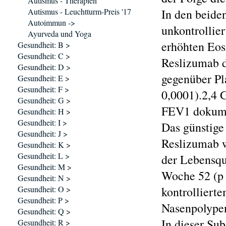
Autismus - Therapien
Autismus - Leuchtturm-Preis '17
In den beide
Autoimmun ->
unkontrollie
Ayurveda und Yoga
erhöhten Eos
Gesundheit: B >
Gesundheit: C >
Reslizumab d
Gesundheit: D >
gegenüber Pl
Gesundheit: E >
Gesundheit: F >
0,0001).2,4 G
Gesundheit: G >
FEV1 dokumen
Gesundheit: H >
Gesundheit: I >
Das günstige
Gesundheit: J >
Reslizumab w
Gesundheit: K >
Gesundheit: L >
der Lebensqu
Gesundheit: M >
Woche 52 (p 
Gesundheit: N >
Gesundheit: O >
kontrolliert
Gesundheit: P >
Nasenpolypen
Gesundheit: Q >
In dieser Su
Gesundheit: R >