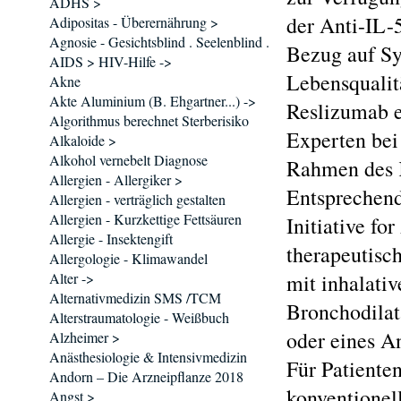
ADHS >
der Anti-IL-
Adipositas - Überernährung >
Agnosie - Gesichtsblind . Seelenblind .
Bezug auf Sy
AIDS > HIV-Hilfe ->
Lebensqualit
Akne
Akte Aluminium (B. Ehgartner...) ->
Reslizumab e
Algorithmus berechnet Sterberisiko
Experten bei
Alkaloide >
Alkohol vernebelt Diagnose
Rahmen des K
Allergien - Allergiker >
Entsprechend
Allergien - verträglich gestalten
Allergien - Kurzkettige Fettsäuren
Initiative fo
Allergie - Insektengift
therapeutisch
Allergologie - Klimawandel
Alter ->
mit inhalati
Alternativmedizin SMS /TCM
Bronchodilat
Alterstraumatologie - Weißbuch
oder eines A
Alzheimer >
Anästhesiologie & Intensivmedizin
Für Patiente
Andorn – Die Arzneipflanze 2018
konventionel
Angst >