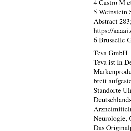
4 Castro M e
5 Weinstein
Abstract 283
https://aaaa
6 Brusselle 
Teva GmbH
Teva ist in D
Markenproduk
breit aufgest
Standorte Ul
Deutschlands
Arzneimittel
Neurologie, 
Das Original