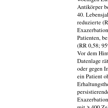
Antikörper b
40. Lebensja
reduzierte (
Exazerbation
Patienten, b
(RR 0,58; 95
Vor dem Hint
Datenlage rä
oder gegen I
ein Patient o
Erhaltungsth
persistieren
Exazerbation
mit ≥ 400 Zel