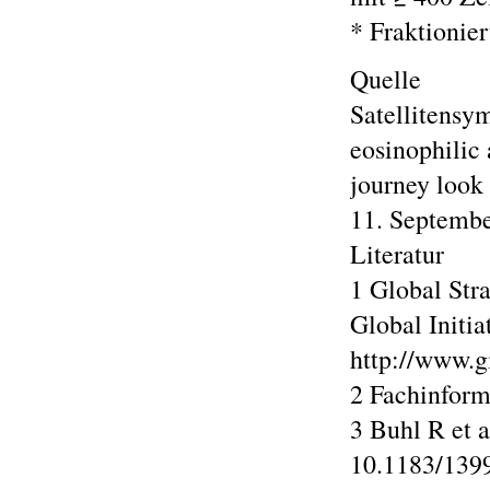
* Fraktionie
Quelle
Satellitensy
eosinophilic 
journey look
11. Septemb
Literatur
1 Global Str
Global Initi
http://www.g
2 Fachinfor
3 Buhl R et a
10.1183/139