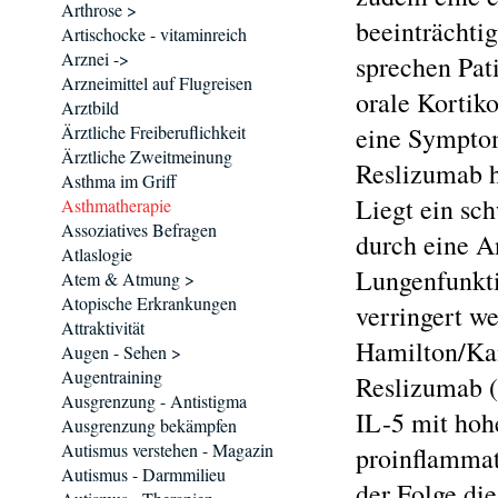
Arthrose >
beeinträchti
Artischocke - vitaminreich
Arznei ->
sprechen Pat
Arzneimittel auf Flugreisen
orale Kortik
Arztbild
Ärztliche Freiberuflichkeit
eine Symptom
Ärztliche Zweitmeinung
Reslizumab h
Asthma im Griff
Liegt ein sch
Asthmatherapie
Assoziatives Befragen
durch eine A
Atlaslogie
Lungenfunkti
Atem & Atmung >
Atopische Erkrankungen
verringert we
Attraktivität
Hamilton/Ka
Augen - Sehen >
Augentraining
Reslizumab (
Ausgrenzung - Antistigma
IL-5 mit hohe
Ausgrenzung bekämpfen
Autismus verstehen - Magazin
proinflammat
Autismus - Darmmilieu
der Folge di