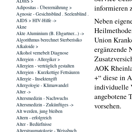
ADHS >
informieren z
Adipositas - Überernährung >
Agnosie - Gesichtsblind . Seelenblind .
Neben eigene
AIDS > HIV-Hilfe ->
Akne
Heilmethode
Akte Aluminium (B. Ehgartner...) ->
Union Kranke
Algorithmus berechnet Sterberisiko
Alkaloide >
ergänzende N
Alkohol vernebelt Diagnose
Zusatzversic
Allergien - Allergiker >
Allergien - verträglich gestalten
AOK Rheinla
Allergien - Kurzkettige Fettsäuren
+“ diese in 
Allergie - Insektengift
Allergologie - Klimawandel
individuelle
Alter ->
angebotene T
Altersmedizin - Nachwuchs
vorsehen.
Altersmedizin - Zukünftiges ->
Alt werden, jung bleiben
Altern - erfolgreich
Alter - Bedürfnisse
Alterstraumatologie - Weissbuch