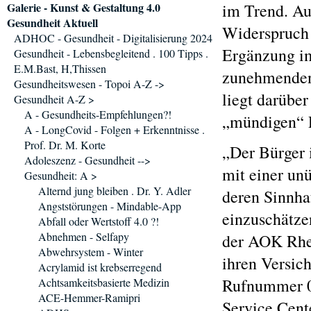
Galerie - Kunst & Gestaltung 4.0
im Trend. Au
Gesundheit Aktuell
Widerspruch 
ADHOC - Gesundheit - Digitalisierung 2024
Ergänzung im
Gesundheit - Lebensbegleitend . 100 Tipps .
E.M.Bast, H,Thissen
zunehmenden 
Gesundheitswesen - Topoi A-Z ->
liegt darübe
Gesundheit A-Z >
A - Gesundheits-Empfehlungen?!
„mündigen“ P
A - LongCovid - Folgen + Erkenntnisse .
Prof. Dr. M. Korte
„Der Bürger 
Adoleszenz - Gesundheit -->
mit einer un
Gesundheit: A >
Alternd jung bleiben . Dr. Y. Adler
deren Sinnhaf
Angststörungen - Mindable-App
einzuschätzen
Abfall oder Wertstoff 4.0 ?!
Abnehmen - Selfapy
der AOK Rhei
Abwehrsystem - Winter
ihren Versich
Acrylamid ist krebserregend
Rufnummer 0 
Achtsamkeitsbasierte Medizin
ACE-Hemmer-Ramipri
Service Cent