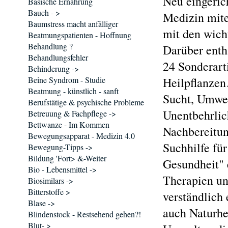
Neu eingerich
Basische Ernährung
Bauch - >
Medizin mite
Baumstress macht anfälliger
mit den wich
Beatmungspatienten - Hoffnung
Behandlung ?
Darüber enth
Behandlungsfehler
24 Sonderart
Behinderung ->
Beine Syndrom - Studie
Heilpflanzen
Beatmung - künstlich - sanft
Sucht, Umwel
Berufstätige & psychische Probleme
Unentbehrlic
Betreuung & Fachpflege ->
Bettwanze - Im Kommen
Nachbereitun
Bewegungsapparat - Medizin 4.0
Suchhilfe fü
Bewegung-Tipps ->
Bildung 'Fort> &-Weiter
Gesundheit" 
Bio - Lebensmittel ->
Therapien un
Biosimilars ->
Bitterstoffe >
verständlich
Blase ->
auch Naturhe
Blindenstock - Restsehend gehen?!
Blut- >