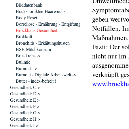
Umweltmedizi
Bilddatenbank
Symptomtabel
Bockshornklee-Haarwuchs
Body Reset
geben wertvo
Borreliose - Ernährung - Entgiftung
Notfällen. Im
Brockhaus Gesundheit
Maßnahmen.
Brokkoli
Bronchitis - Erkältungshusten
Fazit: Der s
BSE-Milchkonsum
nicht nur im
Brustkrebs ->
Bulimie
ausgenommen
Burnout - >
verknüpft ge
Burnout - Digitale Arbeitswelt ->
Butter - index-befreit !
www.brockhau
Gesundheit: C >
Gesundheit: D >
Gesundheit: E >
Gesundheit: F >
Gesundheit: G >
Gesundheit: H >
Gesundheit: I >