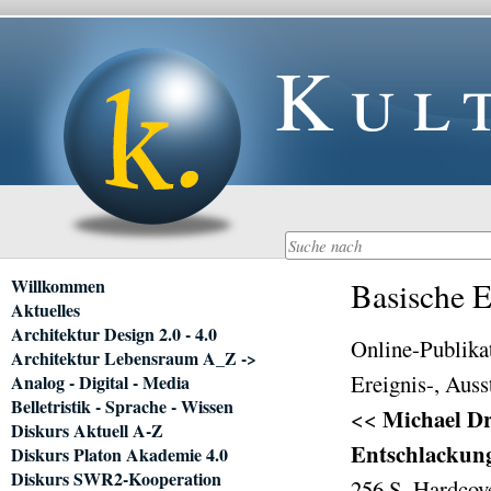
Kul
Navigation
Willkommen
Basische 
überspringen
Aktuelles
Architektur Design 2.0 - 4.0
Online-Publika
Architektur Lebensraum A_Z ->
Ereignis-, Aus
Analog - Digital - Media
Belletristik - Sprache - Wissen
Michael Dr
<<
Diskurs Aktuell A-Z
Entschlackung
Diskurs Platon Akademie 4.0
Diskurs SWR2-Kooperation
256 S. Hardcov