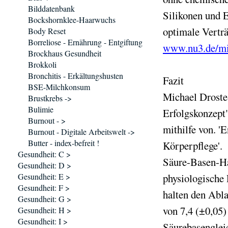
Bilddatenbank
Silikonen und E
Bockshornklee-Haarwuchs
optimale Verträ
Body Reset
Borreliose - Ernährung - Entgiftung
www.nu3.de/mic
Brockhaus Gesundheit
Brokkoli
Bronchitis - Erkältungshusten
Fazit
BSE-Milchkonsum
Michael Droste
Brustkrebs ->
Bulimie
Erfolgskonzept
Burnout - >
mithilfe von. '
Burnout - Digitale Arbeitswelt ->
Butter - index-befreit !
Körperpflege'.
Gesundheit: C >
Säure-Basen-Hau
Gesundheit: D >
Gesundheit: E >
physiologische
Gesundheit: F >
halten den Abl
Gesundheit: G >
von 7,4 (±0,05)
Gesundheit: H >
Gesundheit: I >
Säurebasengleic