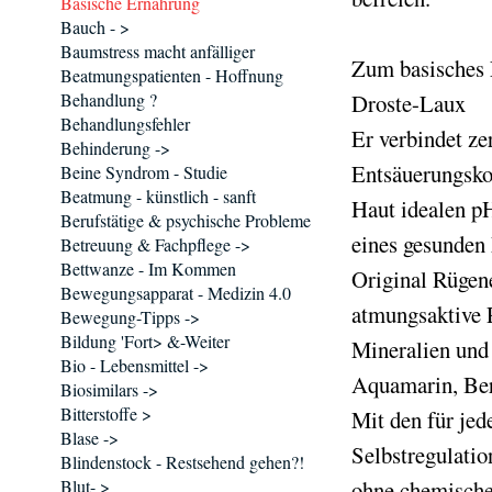
Basische Ernährung
Bauch - >
Baumstress macht anfälliger
Zum basisches 
Beatmungspatienten - Hoffnung
Behandlung ?
Droste-Laux
Behandlungsfehler
Er verbindet ze
Behinderung ->
Entsäuerungskon
Beine Syndrom - Studie
Beatmung - künstlich - sanft
Haut idealen pH
Berufstätige & psychische Probleme
eines gesunden
Betreuung & Fachpflege ->
Bettwanze - Im Kommen
Original Rügene
Bewegungsapparat - Medizin 4.0
atmungsaktive P
Bewegung-Tipps ->
Bildung 'Fort> &-Weiter
Mineralien und
Bio - Lebensmittel ->
Aquamarin, Berg
Biosimilars ->
Bitterstoffe >
Mit den für jed
Blase ->
Selbstregulatio
Blindenstock - Restsehend gehen?!
Blut- >
ohne chemische 