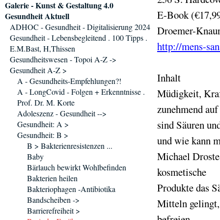
Galerie - Kunst & Gestaltung 4.0
E-Book (€17,9
Gesundheit Aktuell
ADHOC - Gesundheit - Digitalisierung 2024
Droemer-Knaur
Gesundheit - Lebensbegleitend . 100 Tipps .
http://mens-san
E.M.Bast, H,Thissen
Gesundheitswesen - Topoi A-Z ->
Gesundheit A-Z >
Inhalt
A - Gesundheits-Empfehlungen?!
A - LongCovid - Folgen + Erkenntnisse .
Müdigkeit, Kra
Prof. Dr. M. Korte
zunehmend auf 
Adoleszenz - Gesundheit -->
sind Säuren un
Gesundheit: A >
Gesundheit: B >
und wie kann m
B > Bakterienresistenzen ...
Michael Droste
Baby
Bärlauch bewirkt Wohlbefinden
kosmetische
Bakterien heilen
Produkte das S
Bakteriophagen -Antibiotika
Bandscheiben ->
Mitteln gelingt
Barrierefreiheit >
befreien.