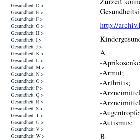
Zurzeit könn
Gesundheit: D >
Gesundheitsi
Gesundheit: E >
Gesundheit: F >
http://archiv
Gesundheit: G >
Gesundheit: H >
Kindergesund
Gesundheit: I >
Gesundheit: J >
A
Gesundheit: K >
Gesundheit: L >
-Aprikosenke
Gesundheit: M >
-Armut;
Gesundheit: N >
Gesundheit: O >
-Arthritis;
Gesundheit: P >
-Arzneimittel
Gesundheit: Q >
-Arzneimittel
Gesundheit: R >
Gesundheit: S >
-Augentropfe
Gesundheit: T >
-Autismus;
Gesundheit: U >
Gesundheit: V >
B
Gesundheit: W >