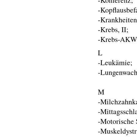
-Konferenz;
-Kopflausbefa
-Krankheiten
-Krebs, II;
-Krebs-AKW
L
-Leukämie;
-Lungenwach
M
-Milchzahnka
-Mittagsschla
-Motorische 
-Muskeldystr