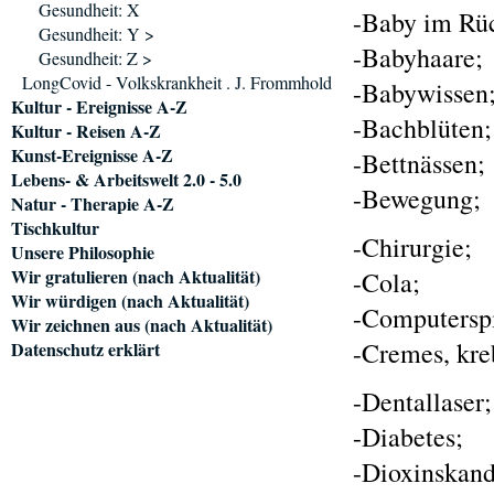
Gesundheit: X
-Baby im Rüc
Gesundheit: Y >
-Babyhaare;
Gesundheit: Z >
LongCovid - Volkskrankheit . J. Frommhold
-Babywissen
Kultur - Ereignisse A-Z
-Bachblüten;
Kultur - Reisen A-Z
Kunst-Ereignisse A-Z
-Bettnässen;
Lebens- & Arbeitswelt 2.0 - 5.0
-Bewegung;
Natur - Therapie A-Z
Tischkultur
-Chirurgie;
Unsere Philosophie
Wir gratulieren (nach Aktualität)
-Cola;
Wir würdigen (nach Aktualität)
-Computerspi
Wir zeichnen aus (nach Aktualität)
-Cremes, kre
Datenschutz erklärt
-Dentallaser;
-Diabetes;
-Dioxinskand