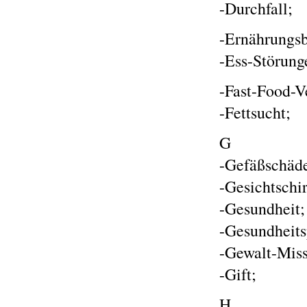
-Durchfall;
-Ernährungsb
-Ess-Störung
-Fast-Food-V
-Fettsucht;
G
-Gefäßschäd
-Gesichtschir
-Gesundheit;
-Gesundheits
-Gewalt-Mis
-Gift;
H