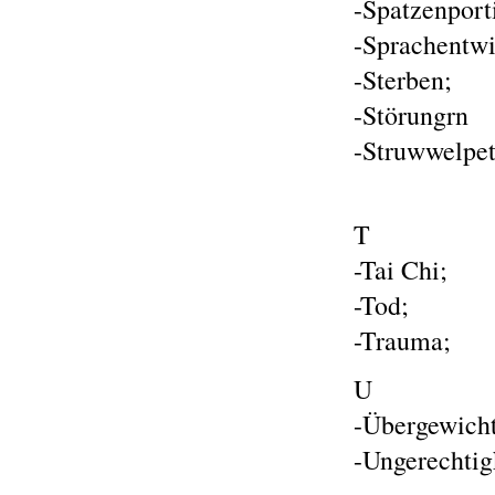
-Spatzenport
-Sprachentwi
-Sterben;
-Störungrn
-Struwwelpet
T
-Tai Chi;
-Tod;
-Trauma;
U
-Übergewicht
-Ungerechtig