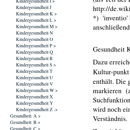
Kindergesundheit I >
http://de.wi
Kindergesundheit J
Kindergesundheit K >
*) 'inventio'
Kindergesundheit L >
anschließende
Kindergesundheit M >
Kindergesundheit N
Kindergesundheit O
Kindergesundheit P >
Gesundheit K
Kindergesundheit Q
Kindergesundheit R
Dazu erreich
Kindergesundheit S >
Kultur-punkt
Kindergesundheit T
Kindergesundheit U
enthält. Die
Kindergesundheit V
markieren (z.
Kindergesundheit W >
Kindergesundheit X
Suchfunktion
Kindergesundheit Y
wird noch ei
Kindergesundheit Z ->
Gesundheit: A >
Verständnis.
Gesundheit: B >
Gesundheit: C >